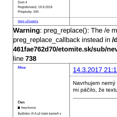
Dom 4
Registrovaný:
19.9.2016
Príspevky:
345
Web užívateľa
Warning
: preg_replace(): The /e m
preg_replace_callback instead in
/
461fae762d70/etomite.sk/sub/ne
line
738
fifco
14.3.2017 21:1
Navrhujem nemý fi
mi páčilo, že tex
Člen
Neprítomný
Bydlisko:
A! A už mám kameň v