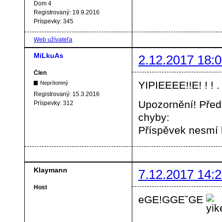
Dom 4
Registrovaný:
19.9.2016
Príspevky:
345
Web užívateľa
MiLkuAs
2.12.2017 18:0
Člen
YIPIEEEE!!E! ! ! .
Neprítomný
Registrovaný:
15.3.2016
Upozornění! Před
Príspevky:
312
chyby:
Příspěvek nesmí
Klaymann
7.12.2017 14:2
Host
eGE!GGEˇGE