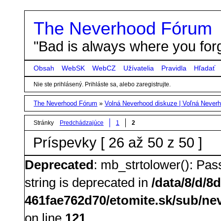
The Neverhood Fórum
"Bad is always where you forg
Obsah
WebSK
WebCZ
Užívatelia
Pravidla
Hľadať
Nie ste prihlásený.
Prihláste sa, alebo zaregistrujte.
The Neverhood Fórum
»
Volná Neverhood diskuze | Voľná Neverh
Stránky
Predchádzajúce
1
2
Príspevky [ 26 až 50 z 50 ]
Deprecated
: mb_strtolower(): Pass
string is deprecated in
/data/8/d/8
461fae762d70/etomite.sk/sub/nev
on line
121