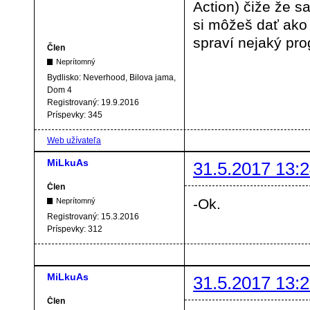
Action) čiže že 
si môžeš dať ako 
spraví nejaký pr
Člen
Neprítomný
Bydlisko:
Neverhood, Bilova jama,
Dom 4
Registrovaný:
19.9.2016
Príspevky:
345
Web užívateľa
MiLkuAs
31.5.2017 13:2
Člen
-Ok.
Neprítomný
Registrovaný:
15.3.2016
Príspevky:
312
MiLkuAs
31.5.2017 13:2
Člen