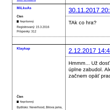
Web užívateľa
MiLkuAs
30.11.2017 20
Člen
TAk co hra?
Neprítomný
Registrovaný:
15.3.2016
Príspevky:
312
Klaykap
2.12.2017 14:4
Hmmm... Už dosť 
úplne zabudol. Al
začnem opäť prac
Člen
Neprítomný
Bydlisko:
Neverhood, Bilova jama,