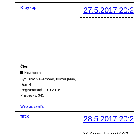
Klaykap
27.5.2017 20:2
Člen
Neprítomný
Bydlisko:
Neverhood, Bilova jama,
Dom 4
Registrovaný:
19.9.2016
Príspevky:
345
Web užívateľa
fifco
28.5.2017 20:2
V čom to robíš?