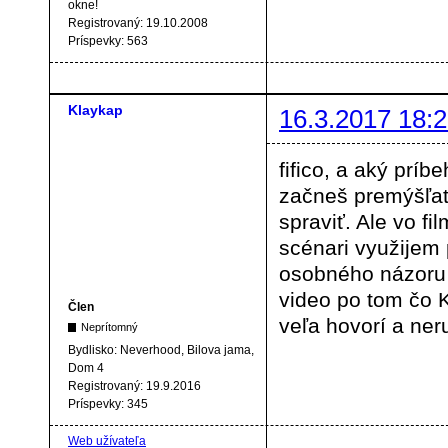
okne!
Registrovaný:
19.10.2008
Príspevky:
563
Klaykap
16.3.2017 18:2
fifico, a aký prí
začneš premýšľať 
spraviť. Ale vo fi
scénari využijem
osobného názoru 
video po tom čo 
Člen
veľa hovorí a neru
Neprítomný
Bydlisko:
Neverhood, Bilova jama,
Dom 4
Registrovaný:
19.9.2016
Príspevky:
345
Web užívateľa