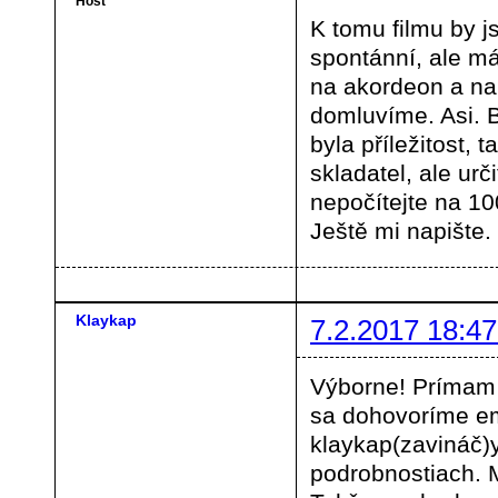
Host
K tomu filmu by j
spontánní, ale m
na akordeon a na 
domluvíme. Asi. B
byla příležitost, 
skladatel, ale urč
nepočítejte na 10
Ještě mi napište.
Klaykap
7.2.2017 18:47
Výborne! Prímam 
sa dohovoríme em
klaykap(zavináč
podrobnostiach. 