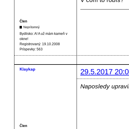
Člen
Neprítomný
Bydlisko:
A! A už mám kameň v
okne!
Registrovaný:
19.10.2008
Príspevky:
563
Klaykap
29.5.2017 20:0
Naposledy upravil
Člen