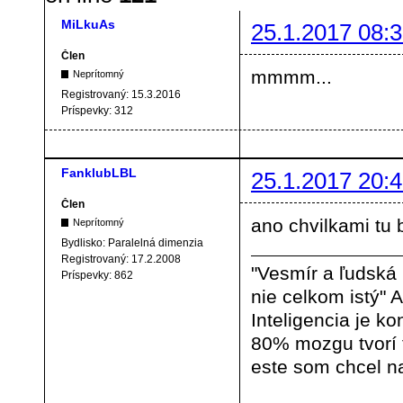
MiLkuAs
25.1.2017 08:3
Člen
mmmm...
Neprítomný
Registrovaný:
15.3.2016
Príspevky:
312
FanklubLBL
25.1.2017 20:4
Člen
ano chvilkami tu
Neprítomný
Bydlisko:
Paralelná dimenzia
Registrovaný:
17.2.2008
"Vesmír a ľudská
Príspevky:
862
nie celkom istý" A
Inteligencia je ko
80% mozgu tvorí
este som chcel na