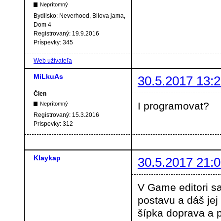
Neprítomný
Bydlisko:
Neverhood, Bilova jama,
Dom 4
Registrovaný:
19.9.2016
Príspevky:
345
Web užívateľa
MiLkuAs
30.5.2017 13:2
Člen
I programovat?
Neprítomný
Registrovaný:
15.3.2016
Príspevky:
312
Klaykap
30.5.2017 21:0
V Game editori s
postavu a dáš jej
šípka doprava a p