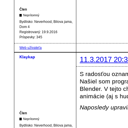
Člen
Neprítomný
Bydlisko:
Neverhood, Bilova jama,
Dom 4
Registrovaný:
19.9.2016
Príspevky:
345
Web užívateľa
Klaykap
11.3.2017 20:3
S radosťou oznam
Našiel som progr
Blender. V tejto 
animácie (aj s hu
Naposledy upravil
Člen
Neprítomný
Bydlisko:
Neverhood, Bilova jama,