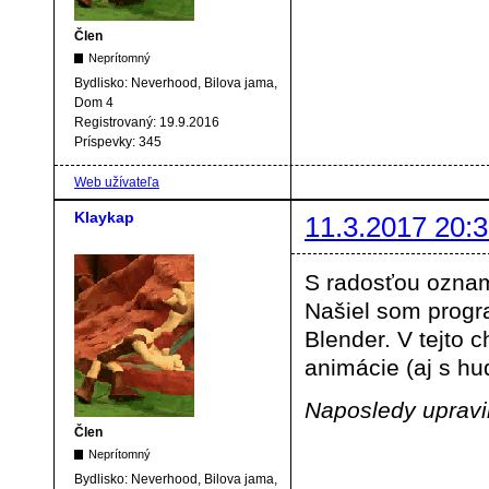
Člen
Neprítomný
Bydlisko:
Neverhood, Bilova jama,
Dom 4
Registrovaný:
19.9.2016
Príspevky:
345
Web užívateľa
Klaykap
11.3.2017 20:3
S radosťou oznam
Našiel som progr
Blender. V tejto 
animácie (aj s hu
Naposledy upravil
Člen
Neprítomný
Bydlisko:
Neverhood, Bilova jama,