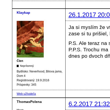
Klaykap
26.1.2017 20:0
Ja si myslím že vt
zase si tu prišie
P.S. Ale teraz na
P.P.S. Trochu ma
dnes po dvoch dňo
Člen
Neprítomný
Bydlisko:
Neverhood, Bilova jama,
Dom 4
Registrovaný:
19.9.2016
Príspevky:
345
Web užívateľa
ThomasPolena
6.2.2017 21:32