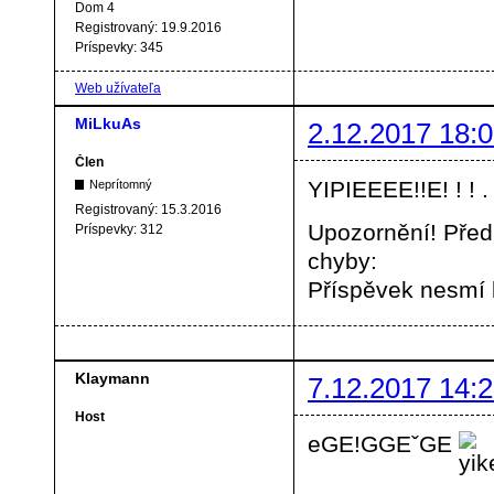
Dom 4
Registrovaný:
19.9.2016
Príspevky:
345
Web užívateľa
MiLkuAs
2.12.2017 18:0
Člen
YIPIEEEE!!E! ! ! .
Neprítomný
Registrovaný:
15.3.2016
Upozornění! Před
Príspevky:
312
chyby:
Příspěvek nesmí
Klaymann
7.12.2017 14:2
Host
eGE!GGEˇGE