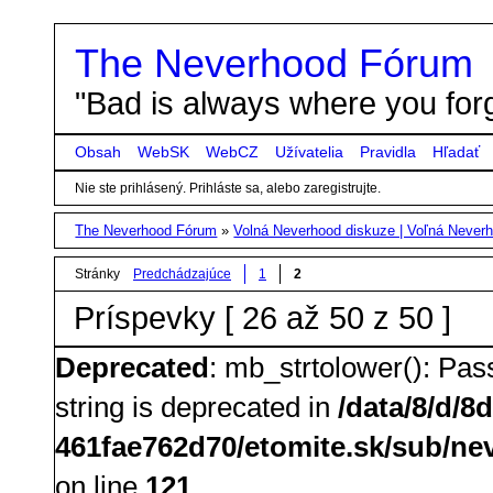
The Neverhood Fórum
"Bad is always where you forg
Obsah
WebSK
WebCZ
Užívatelia
Pravidla
Hľadať
Nie ste prihlásený.
Prihláste sa, alebo zaregistrujte.
The Neverhood Fórum
»
Volná Neverhood diskuze | Voľná Neverh
Stránky
Predchádzajúce
1
2
Príspevky [ 26 až 50 z 50 ]
Deprecated
: mb_strtolower(): Pass
string is deprecated in
/data/8/d/8
461fae762d70/etomite.sk/sub/nev
on line
121