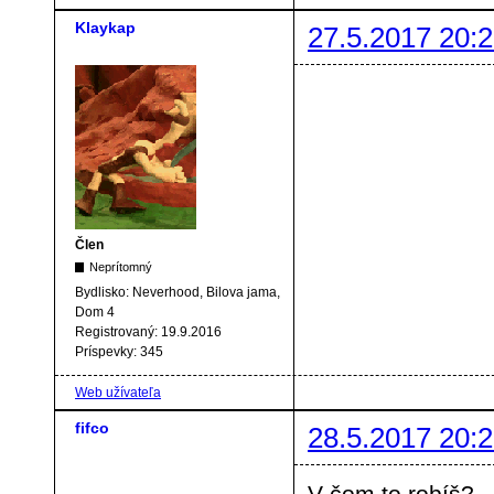
Klaykap
27.5.2017 20:2
Člen
Neprítomný
Bydlisko:
Neverhood, Bilova jama,
Dom 4
Registrovaný:
19.9.2016
Príspevky:
345
Web užívateľa
fifco
28.5.2017 20:2
V čom to robíš?