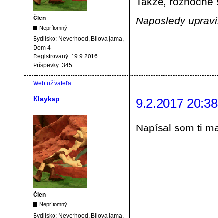
Takže, rozhodne 
Člen
Naposledy upravil
Neprítomný
Bydlisko:
Neverhood, Bilova jama,
Dom 4
Registrovaný:
19.9.2016
Príspevky:
345
Web užívateľa
Klaykap
9.2.2017 20:38
Napísal som ti ma
Člen
Neprítomný
Bydlisko:
Neverhood, Bilova jama,