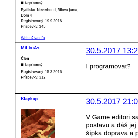
Neprítomný
Bydlisko:
Neverhood, Bilova jama,
Dom 4
Registrovaný:
19.9.2016
Príspevky:
345
Web užívateľa
MiLkuAs
30.5.2017 13:2
Člen
I programovat?
Neprítomný
Registrovaný:
15.3.2016
Príspevky:
312
Klaykap
30.5.2017 21:0
V Game editori s
postavu a dáš jej
šípka doprava a p