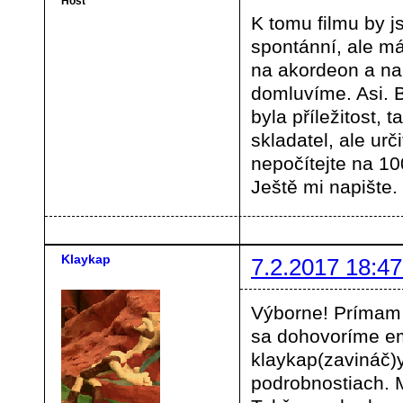
Host
K tomu filmu by j
spontánní, ale m
na akordeon a na 
domluvíme. Asi. B
byla příležitost, 
skladatel, ale urč
nepočítejte na 10
Ještě mi napište.
Klaykap
7.2.2017 18:47
Výborne! Prímam 
sa dohovoríme em
klaykap(zavináč
podrobnostiach. 