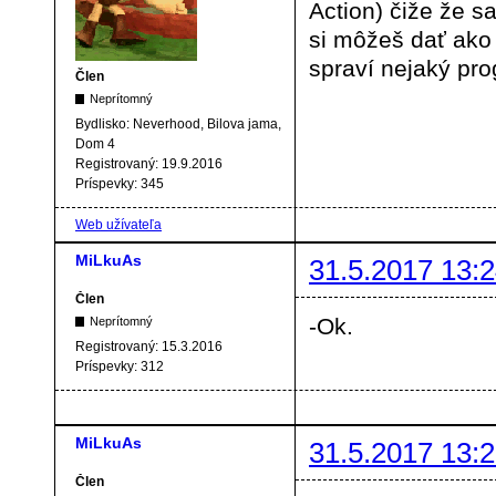
Action) čiže že 
si môžeš dať ako 
spraví nejaký pr
Člen
Neprítomný
Bydlisko:
Neverhood, Bilova jama,
Dom 4
Registrovaný:
19.9.2016
Príspevky:
345
Web užívateľa
MiLkuAs
31.5.2017 13:2
Člen
-Ok.
Neprítomný
Registrovaný:
15.3.2016
Príspevky:
312
MiLkuAs
31.5.2017 13:2
Člen