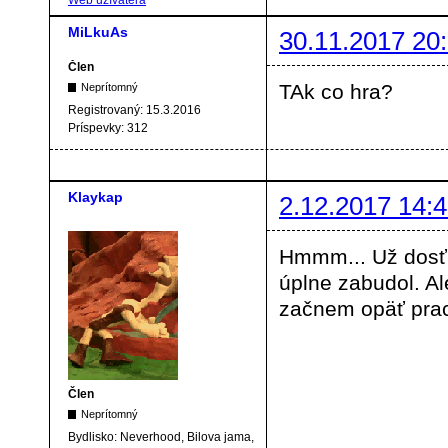
Web užívateľa
MiLkuAs
30.11.2017 20
Člen
TAk co hra?
Neprítomný
Registrovaný:
15.3.2016
Príspevky:
312
Klaykap
2.12.2017 14:4
Hmmm... Už dosť 
úplne zabudol. Al
začnem opäť prac
Člen
Neprítomný
Bydlisko:
Neverhood, Bilova jama,