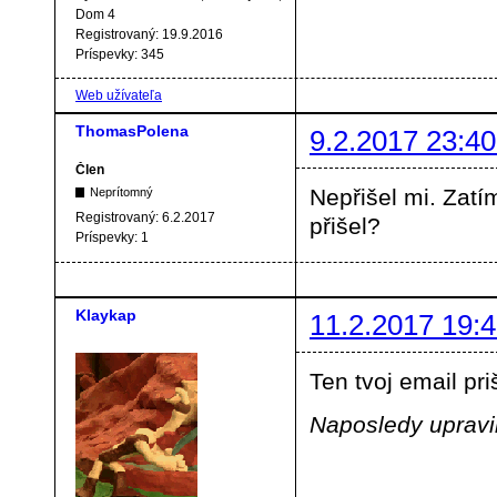
Dom 4
Registrovaný:
19.9.2016
Príspevky:
345
Web užívateľa
ThomasPolena
9.2.2017 23:40
Člen
Nepřišel mi. Zatím
Neprítomný
Registrovaný:
6.2.2017
přišel?
Príspevky:
1
Klaykap
11.2.2017 19:4
Ten tvoj email pri
Naposledy upravil