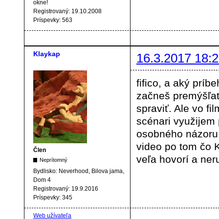
okne!
Registrovaný:
19.10.2008
Príspevky:
563
Klaykap
16.3.2017 18:2
fifico, a aký prí
začneš premýšľať 
spraviť. Ale vo fi
scénari využijem
osobného názoru 
video po tom čo 
Člen
veľa hovorí a neru
Neprítomný
Bydlisko:
Neverhood, Bilova jama,
Dom 4
Registrovaný:
19.9.2016
Príspevky:
345
Web užívateľa