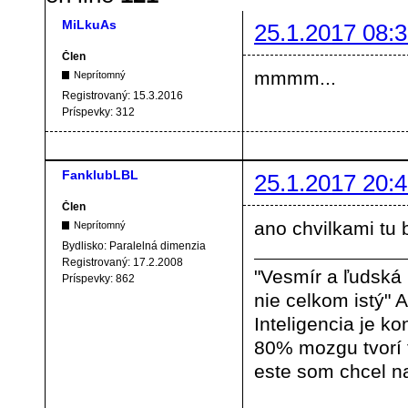
MiLkuAs
25.1.2017 08:3
Člen
mmmm...
Neprítomný
Registrovaný:
15.3.2016
Príspevky:
312
FanklubLBL
25.1.2017 20:4
Člen
ano chvilkami tu
Neprítomný
Bydlisko:
Paralelná dimenzia
Registrovaný:
17.2.2008
"Vesmír a ľudská
Príspevky:
862
nie celkom istý" A
Inteligencia je ko
80% mozgu tvorí
este som chcel na