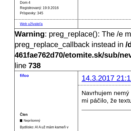
Dom 4
Registrovaný:
19.9.2016
Príspevky:
345
Web užívateľa
Warning
: preg_replace(): The /e m
preg_replace_callback instead in
/
461fae762d70/etomite.sk/sub/ne
line
738
fifco
14.3.2017 21:1
Navrhujem nemý fi
mi páčilo, že tex
Člen
Neprítomný
Bydlisko:
A! A už mám kameň v