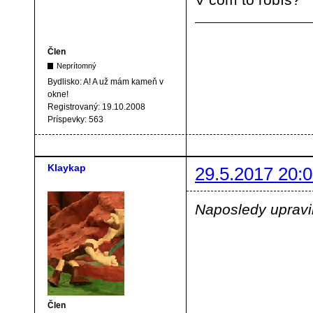
Člen
Neprítomný
Bydlisko:
A! A už mám kameň v
okne!
Registrovaný:
19.10.2008
Príspevky:
563
Klaykap
29.5.2017 20:0
Naposledy upravil
Člen