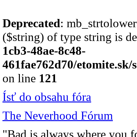
Deprecated
: mb_strtolower
($string) of type string is 
1cb3-48ae-8c48-
461fae762d70/etomite.sk/s
on line
121
Ísť do obsahu fóra
The Neverhood Fórum
"Bad is always where you fo