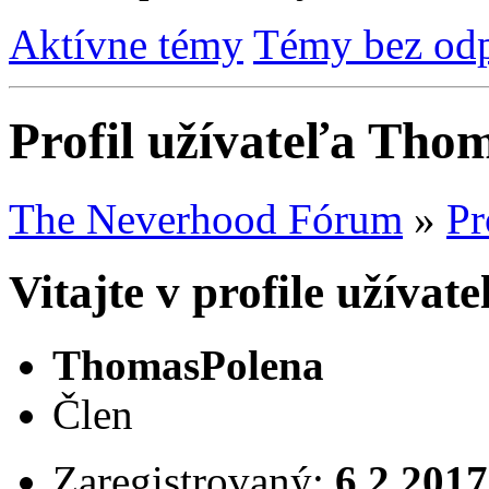
Aktívne témy
Témy bez od
Profil užívateľa Tho
The Neverhood Fórum
»
Pr
Vitajte v profile užíva
ThomasPolena
Člen
Zaregistrovaný:
6.2.2017