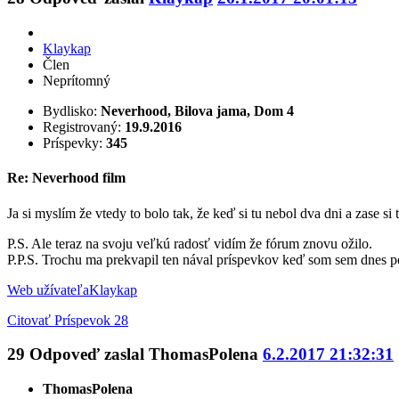
Klaykap
Člen
Neprítomný
Bydlisko:
Neverhood, Bilova jama, Dom 4
Registrovaný:
19.9.2016
Príspevky:
345
Re: Neverhood film
Ja si myslím že vtedy to bolo tak, že keď si tu nebol dva dni a zase si
P.S. Ale teraz na svoju veľkú radosť vidím že fórum znovu ožilo.
P.P.S. Trochu ma prekvapil ten nával príspevkov keď som sem dnes p
Web užívateľa
Klaykap
Citovať
Príspevok 28
29
Odpoveď zaslal
ThomasPolena
6.2.2017 21:32:31
ThomasPolena