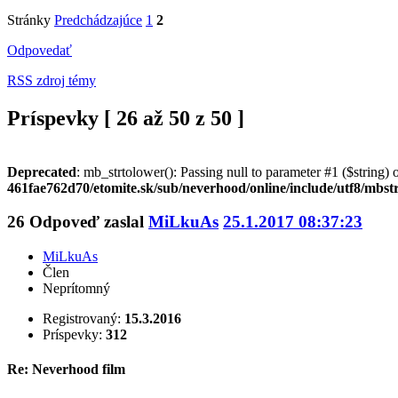
Stránky
Predchádzajúce
1
2
Odpovedať
RSS zdroj témy
Príspevky [ 26 až 50 z 50 ]
Deprecated
: mb_strtolower(): Passing null to parameter #1 ($string) o
461fae762d70/etomite.sk/sub/neverhood/online/include/utf8/mbst
26
Odpoveď zaslal
MiLkuAs
25.1.2017 08:37:23
MiLkuAs
Člen
Neprítomný
Registrovaný:
15.3.2016
Príspevky:
312
Re: Neverhood film