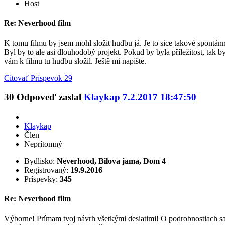
Host
Re: Neverhood film
K tomu filmu by jsem mohl složit hudbu já. Je to sice takové spontá
Byl by to ale asi dlouhodobý projekt. Pokud by byla příležitost, tak by
vám k filmu tu hudbu složil. Ještě mi napište.
Citovať
Príspevok 29
30
Odpoveď zaslal
Klaykap
7.2.2017 18:47:50
Klaykap
Člen
Neprítomný
Bydlisko:
Neverhood, Bilova jama, Dom 4
Registrovaný:
19.9.2016
Príspevky:
345
Re: Neverhood film
Výborne! Prímam tvoj návrh všetkými desiatimi! O podrobnostiach 