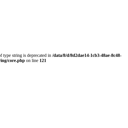
f type string is deprecated in
/data/8/d/8d2dae14-1cb3-48ae-8c48-
ring/core.php
on line
121