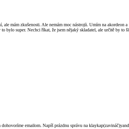
nní, ale mám zkušenosti. Ale nemám moc nástrojů. Umím na akordeon a na
 to bylo super. Nechci říkat, že jsem nějaký skladatel, ale určitě by to
sa dohovoríme emailom. Napíš prázdnu správu na klaykap(zavináč)yan