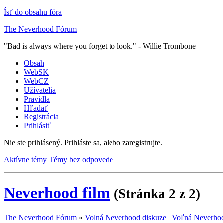
Ísť do obsahu fóra
The Neverhood Fórum
"Bad is always where you forget to look." - Willie Trombone
Obsah
WebSK
WebCZ
Užívatelia
Pravidla
Hľadať
Registrácia
Prihlásiť
Nie ste prihlásený.
Prihláste sa, alebo zaregistrujte.
Aktívne témy
Témy bez odpovede
Neverhood film
(Stránka 2 z 2)
The Neverhood Fórum
»
Volná Neverhood diskuze | Voľná Neverhoo