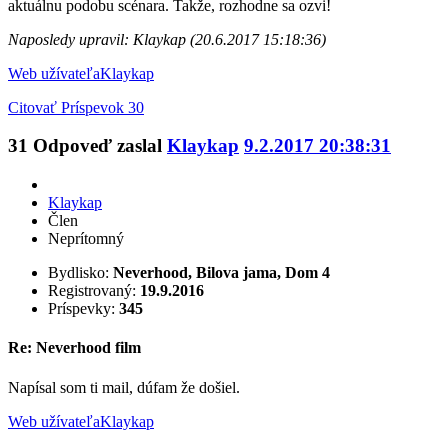
aktuálnu podobu scénara. Takže, rozhodne sa ozvi!
Naposledy upravil: Klaykap (20.6.2017 15:18:36)
Web užívateľa
Klaykap
Citovať
Príspevok 30
31
Odpoveď zaslal
Klaykap
9.2.2017 20:38:31
Klaykap
Člen
Neprítomný
Bydlisko:
Neverhood, Bilova jama, Dom 4
Registrovaný:
19.9.2016
Príspevky:
345
Re: Neverhood film
Napísal som ti mail, dúfam že došiel.
Web užívateľa
Klaykap