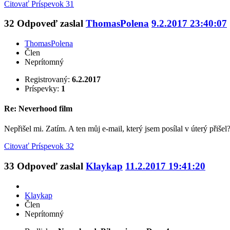
Citovať
Príspevok 31
32
Odpoveď zaslal
ThomasPolena
9.2.2017 23:40:07
ThomasPolena
Člen
Neprítomný
Registrovaný:
6.2.2017
Príspevky:
1
Re: Neverhood film
Nepřišel mi. Zatím. A ten můj e-mail, který jsem posílal v úterý přišel
Citovať
Príspevok 32
33
Odpoveď zaslal
Klaykap
11.2.2017 19:41:20
Klaykap
Člen
Neprítomný