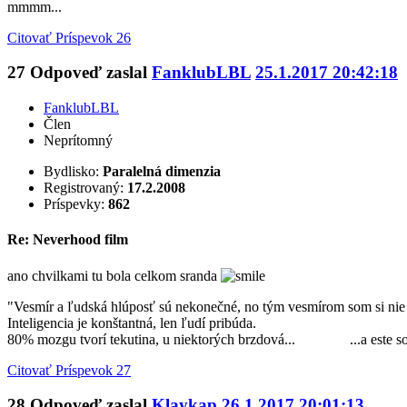
mmmm...
Citovať
Príspevok 26
27
Odpoveď zaslal
FanklubLBL
25.1.2017 20:42:18
FanklubLBL
Člen
Neprítomný
Bydlisko:
Paralelná dimenzia
Registrovaný:
17.2.2008
Príspevky:
862
Re: Neverhood film
ano chvilkami tu bola celkom sranda
"Vesmír a ľudská hlúposť sú nekonečné, no tým vesmírom som si nie 
Inteligencia je konštantná, len ľudí pribúda.
80% mozgu tvorí tekutina, u niektorých brzdová... ...a este som c
Citovať
Príspevok 27
28
Odpoveď zaslal
Klaykap
26.1.2017 20:01:13