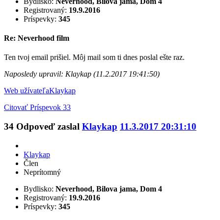
Bydlisko:
Neverhood, Bilova jama, Dom 4
Registrovaný:
19.9.2016
Príspevky:
345
Re: Neverhood film
Ten tvoj email prišiel. Môj mail som ti dnes poslal ešte raz.
Naposledy upravil: Klaykap (11.2.2017 19:41:50)
Web užívateľa
Klaykap
Citovať
Príspevok 33
34
Odpoveď zaslal
Klaykap
11.3.2017 20:31:10
Klaykap
Člen
Neprítomný
Bydlisko:
Neverhood, Bilova jama, Dom 4
Registrovaný:
19.9.2016
Príspevky:
345