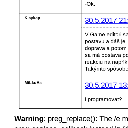
-Ok.
Klaykap
30.5.2017 21
V Game editori s
postavu a dáš jej
doprava a potom v
sa má postava po
reakciu na naprík
Takýmto spôsobo
MiLkuAs
30.5.2017 13
I programovat?
Warning
: preg_replace(): The /e m