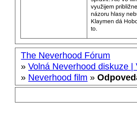
využijem približ
názoru hlasy neb
Klaymen dá Hobor
to.
The Neverhood Fórum
»
Volná Neverhood diskuze |
»
Neverhood film
»
Odpoved