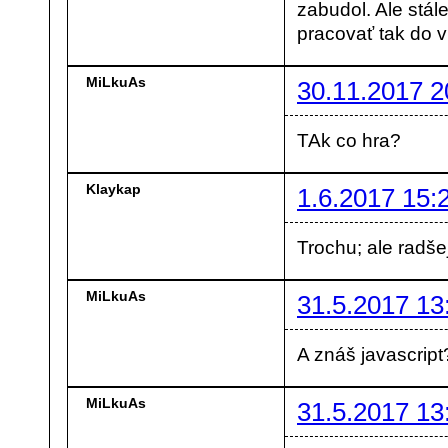
zabudol. Ale stál
pracovať tak do 
MiLkuAs
30.11.2017 2
TAk co hra?
Klaykap
1.6.2017 15:
Trochu; ale radše
MiLkuAs
31.5.2017 13
A znáš javascript
MiLkuAs
31.5.2017 13