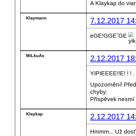
A Klaykap do vian
Klaymann
7.12.2017 14
eGE!GGEˇGE
MiLkuAs
2.12.2017 18
YIPIEEEE!!E! ! ! .
Upozornění! Před
chyby:
Příspěvek nesmí
Klaykap
2.12.2017 14
Hmmm... Už dosť 