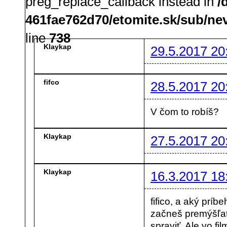
preg_replace_callback instead in
/
461fae762d70/etomite.sk/sub/ne
line
738
Klaykap
29.5.2017 20
fifco
28.5.2017 20
V čom to robíš?
Klaykap
27.5.2017 20
Klaykap
16.3.2017 18
fifico, a aký prí
začneš premýšľať 
spraviť. Ale vo fi