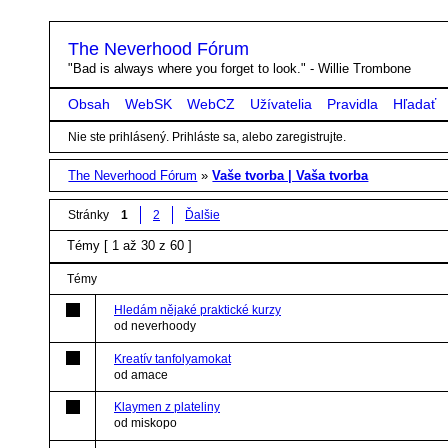
The Neverhood Fórum
"Bad is always where you forget to look." - Willie Trombone
Obsah
WebSK
WebCZ
Užívatelia
Pravidla
Hľadať
Nie ste prihlásený.
Prihláste sa, alebo zaregistrujte.
The Neverhood Fórum
»
Vaše tvorba | Vaša tvorba
Stránky
1
2
Ďalšie
Témy [ 1 až 30 z 60 ]
Témy
Hledám nějaké praktické kurzy
od neverhoody
Kreatív tanfolyamokat
od amace
Klaymen z plateliny
od miskopo