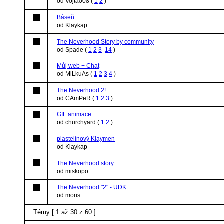
od Vojta008
(
1
2
)
Báseň
od Klaykap
The Neverhood Story by community
od Spade
(
1
2
3
14
)
Můj web + Chat
od MiLkuAs
(
1
2
3
4
)
The Neverhood 2!
od CAmPeR
(
1
2
3
)
GIF animace
od churchyard
(
1
2
)
plastelínový Klaymen
od Klaykap
The Neverhood story
od miskopo
The Neverhood "2" - UDK
od moris
Témy [ 1 až 30 z 60 ]