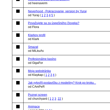
od heenaverm
Neverhood - Pokracovanie, version by Yuraj
od Yuraj
(
1
2
3
4
5
)
Považujete sa za úspešného človeka?
od Flora
Klarkov profil
od Klark
Smazat
od MiLkuAs
Profesionálne kasíno
od GigaFor
Moja webstránka
od Klaykap
(
1
2
3
4
)
Jak vytvořit postavičku z modelíny? Krok po kroku...
od CAmPeR
Poznej screen
od churchyard
(
1
2
3
22
)
Animace