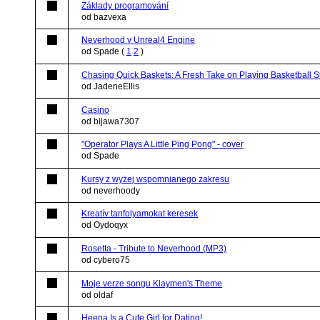
Základy programování
od bazvexa
Neverhood v Unreal4 Engine
od Spade
(
1
2
)
Chasing Quick Baskets: A Fresh Take on Playing Basketball S
od JadeneEllis
Casino
od bijawa7307
"Operator Plays A Little Ping Pong" - cover
od Spade
Kursy z wyżej wspomnianego zakresu
od neverhoody
Kreatív tanfolyamokat keresek
od Oydoqyx
Rosetta - Tribute to Neverhood (MP3)
od cybero75
Moje verze songu Klaymen's Theme
od oldaf
Heena Is a Cute Girl for Dating!