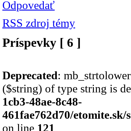
Odpovedať
RSS zdroj témy
Príspevky [ 6 ]
Deprecated
: mb_strtolower
($string) of type string is 
1cb3-48ae-8c48-
461fae762d70/etomite.sk/s
on line
121