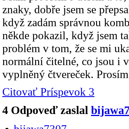
znaky, dobře jsem se přepsal
když zadám správnou kombin
někde pokazil, když jsem ta
problém v tom, že se mi ukaz
normální čitelné, co jsou i 
vyplněný čtvereček. Prosí
Citovať
Príspevok 3
4
Odpoveď zaslal
bijawa
bijawa7307