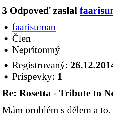
3
Odpoveď zaslal
faaris
faarisuman
Člen
Neprítomný
Registrovaný:
26.12.201
Príspevky:
1
Re: Rosetta - Tribute to 
Mám problém s dělem a to, 