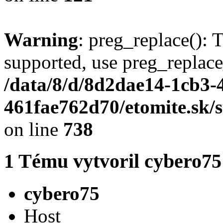
Warning
: preg_replace(): 
supported, use preg_replace
/data/8/d/8d2dae14-1cb3-
461fae762d70/etomite.sk/
on line
738
1
Tému vytvoril
cybero75
cybero75
Host