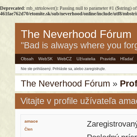
Deprecated
: mb_strtolower(): Passing null to parameter #1 ($string) of
461fae762d70/etomite.sk/sub/neverhood/online/include/utf8/mbstr
The Neverhood Fórum
"Bad is always where you forg
Obsah
WebSK
WebCZ
Užívatelia
Pravidla
Hľadať
Nie ste prihlásený.
Prihláste sa, alebo zaregistrujte.
The Neverhood Fórum
»
Pro
Vitajte v profile užívateľa am
amace
Zaregistrovan
Člen