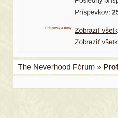
Posledný prís
Príspevkov:
2
Príspevky a témy
Zobraziť všet
Zobraziť všet
The Neverhood Fórum
»
Pro