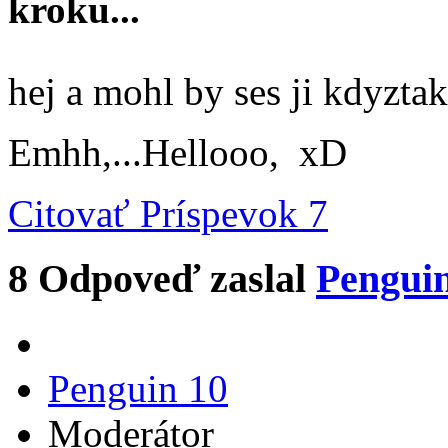
kroku...
hej a mohl by ses ji kdyztak
Emhh,...Hellooo, xD
Citovať
Príspevok 7
8
Odpoveď zaslal
Pengui
Penguin 10
Moderátor