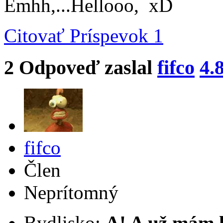
Emhh,...Hellooo, xD
Citovať
Príspevok 1
2
Odpoveď zaslal
fifco
4.
fifco
Člen
Neprítomný
Bydlisko:
A! A už mám 