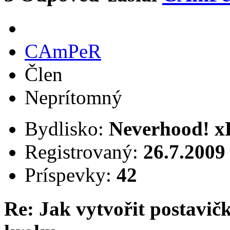
CAmPeR
Člen
Neprítomný
Bydlisko:
Neverhood! x
Registrovaný:
26.7.2009
Príspevky:
42
Re: Jak vytvořit postavi