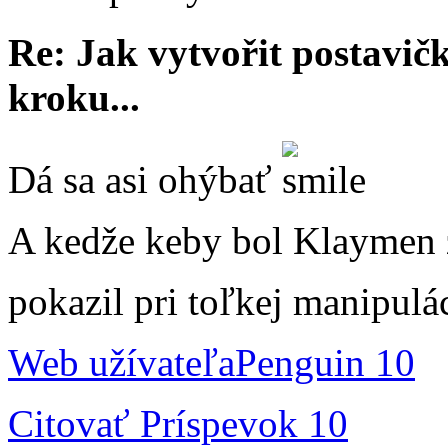
Re: Jak vytvořit postavi
kroku...
Dá sa asi ohýbať
A kedže keby bol Klaymen z
pokazil pri toľkej manipulá
Web užívateľa
Penguin 10
Citovať
Príspevok 10