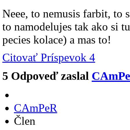
Neee, to nemusis farbit, to
to namodelujes tak ako si tu 
pecies kolace) a mas to!
Citovať
Príspevok 4
5
Odpoveď zaslal
CAmP
CAmPeR
Člen