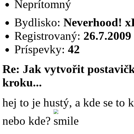
Neprítomný
Bydlisko:
Neverhood! x
Registrovaný:
26.7.2009
Príspevky:
42
Re: Jak vytvořit postavi
kroku...
hej to je hustý, a kde se to
nebo kde?