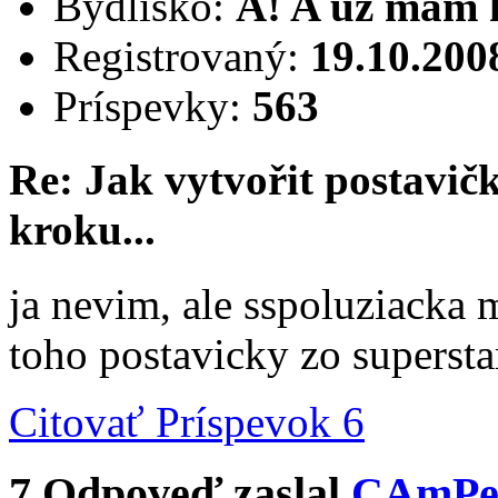
Bydlisko:
A! A už mám 
Registrovaný:
19.10.200
Príspevky:
563
Re: Jak vytvořit postavi
kroku...
ja nevim, ale sspoluziacka 
toho postavicky zo supersta
Citovať
Príspevok 6
7
Odpoveď zaslal
CAmP