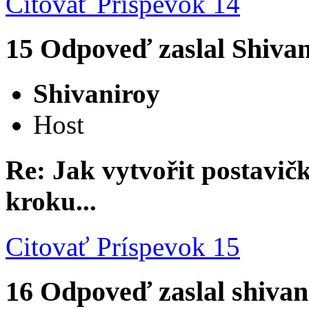
Citovať
Príspevok 14
15
Odpoveď zaslal
Shivan
Shivaniroy
Host
Re: Jak vytvořit postavi
kroku...
Citovať
Príspevok 15
16
Odpoveď zaslal
shivan