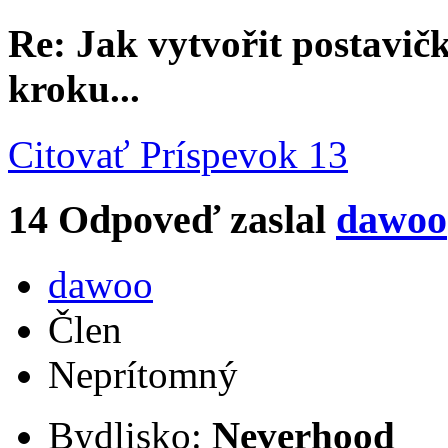
Re: Jak vytvořit postavi
kroku...
Citovať
Príspevok 13
14
Odpoveď zaslal
dawoo
dawoo
Člen
Neprítomný
Bydlisko:
Neverhood