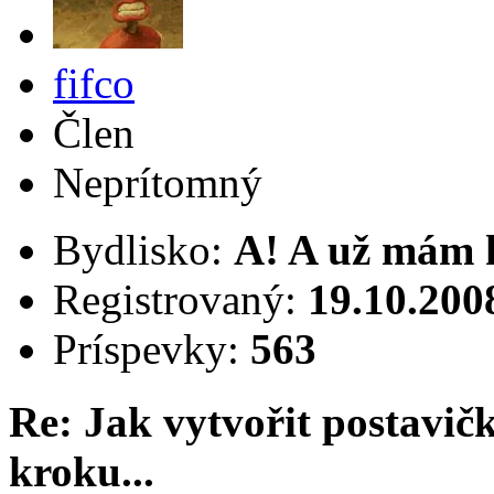
fifco
Člen
Neprítomný
Bydlisko:
A! A už mám 
Registrovaný:
19.10.200
Príspevky:
563
Re: Jak vytvořit postavi
kroku...