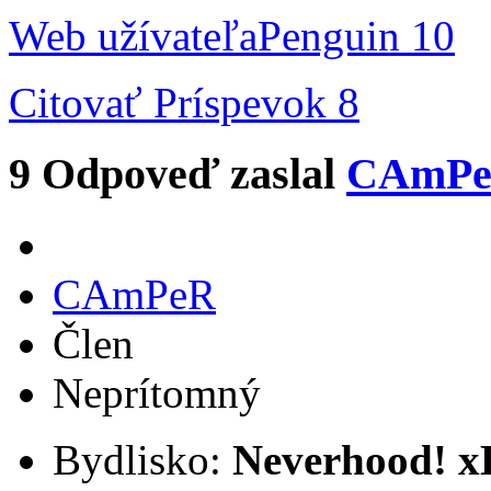
Web užívateľa
Penguin 10
Citovať
Príspevok 8
9
Odpoveď zaslal
CAmP
CAmPeR
Člen
Neprítomný
Bydlisko:
Neverhood! x