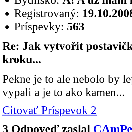
Registrovaný:
19.10.200
Príspevky:
563
Re: Jak vytvořit postavi
kroku...
Pekne je to ale nebolo by le
vypali a je to ako kamen...
Citovať
Príspevok 2
3
Odpoveď zaslal
CAmP