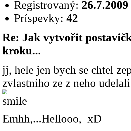
Registrovaný:
26.7.2009
Príspevky:
42
Re: Jak vytvořit postavi
kroku...
jj, hele jen bych se chtel ze
zvlastniho ze z neho udela
Emhh,...Hellooo, xD