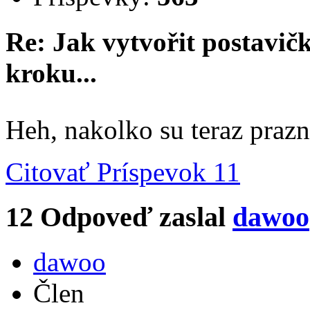
Re: Jak vytvořit postavi
kroku...
Heh, nakolko su teraz praz
Citovať
Príspevok 11
12
Odpoveď zaslal
dawoo
dawoo
Člen