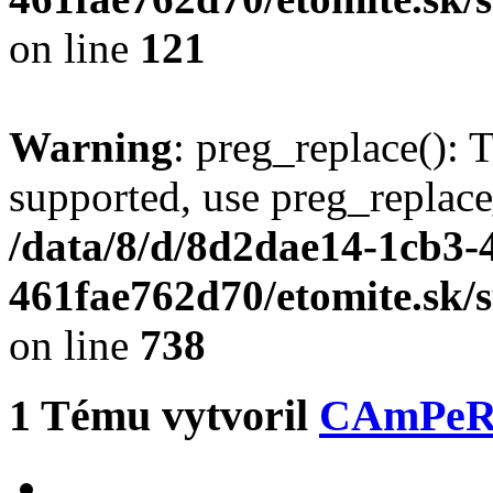
on line
121
Warning
: preg_replace(): 
supported, use preg_replace
/data/8/d/8d2dae14-1cb3-
461fae762d70/etomite.sk/
on line
738
1
Tému vytvoril
CAmPe