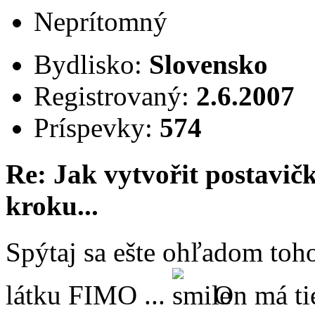
Neprítomný
Bydlisko:
Slovensko
Registrovaný:
2.6.2007
Príspevky:
574
Re: Jak vytvořit postavi
kroku...
Spýtaj sa ešte ohľadom toh
látku FIMO ...
On má ti