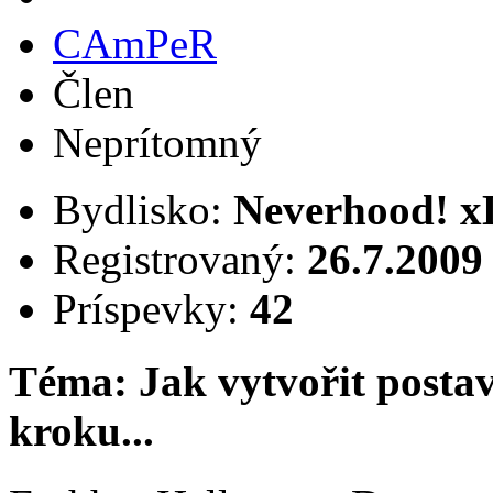
CAmPeR
Člen
Neprítomný
Bydlisko:
Neverhood! x
Registrovaný:
26.7.2009
Príspevky:
42
Téma: Jak vytvořit posta
kroku...