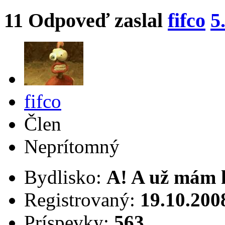
11
Odpoveď zaslal
fifco
5
fifco
Člen
Neprítomný
Bydlisko:
A! A už mám 
Registrovaný:
19.10.200
Príspevky:
563