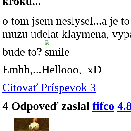
kroku...
o tom jsem neslysel...a je t
muzu udelat klaymena, vyp
bude to?
Emhh,...Hellooo, xD
Citovať
Príspevok 3
4
Odpoveď zaslal
fifco
4.