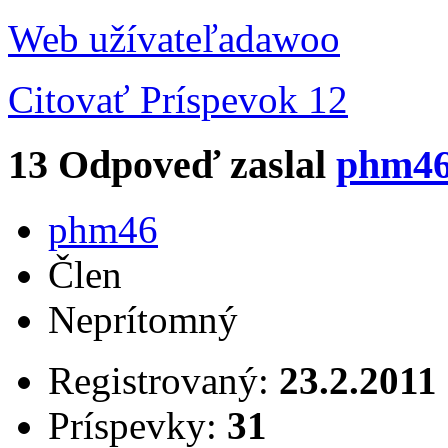
Web užívateľa
dawoo
Citovať
Príspevok 12
13
Odpoveď zaslal
phm4
phm46
Člen
Neprítomný
Registrovaný:
23.2.2011
Príspevky:
31