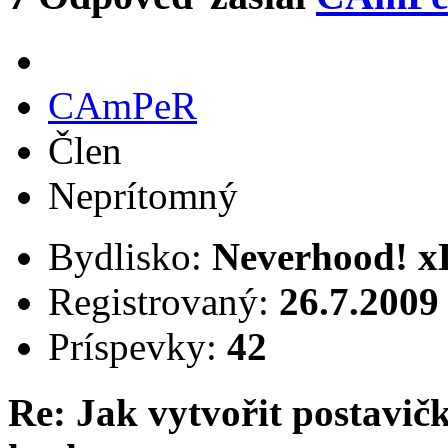
CAmPeR
Člen
Neprítomný
Bydlisko:
Neverhood! x
Registrovaný:
26.7.2009
Príspevky:
42
Re: Jak vytvořit postavi