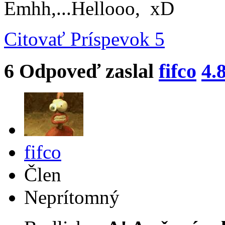
Emhh,...Hellooo, xD
Citovať
Príspevok 5
6
Odpoveď zaslal
fifco
4.
fifco
Člen
Neprítomný