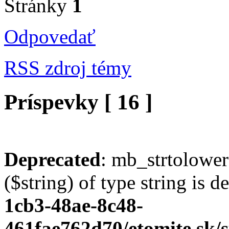
Stránky
1
Odpovedať
RSS zdroj témy
Príspevky [ 16 ]
Deprecated
: mb_strtolower
($string) of type string is 
1cb3-48ae-8c48-
461fae762d70/etomite.sk/s