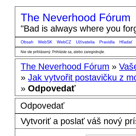
The Neverhood Fórum
"Bad is always where you forg
Obsah
WebSK
WebCZ
Užívatelia
Pravidla
Hľadať
Nie ste prihlásený.
Prihláste sa, alebo zaregistrujte.
The Neverhood Fórum
»
Vaše
»
Jak vytvořit postavičku z m
»
Odpovedať
Odpovedať
Vytvoriť a poslať váš nový pr