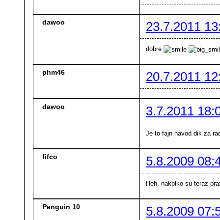
dawoo
23.7.2011 13
dobre
phm46
20.7.2011 12
dawoo
3.7.2011 18:
Je to fajn navod dik za r
fifco
5.8.2009 08:
Heh, nakolko su teraz pr
Penguin 10
5.8.2009 07: