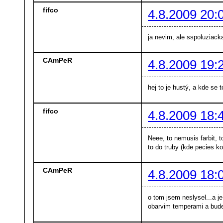
fifco
4.8.2009 20:
ja nevim, ale sspoluziack
CAmPeR
4.8.2009 19:
hej to je hustý, a kde se
fifco
4.8.2009 18:
Neee, to nemusis farbit, t
to do truby (kde pecies ko
CAmPeR
4.8.2009 18:
o tom jsem neslysel...a j
obarvim temperami a bud