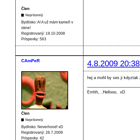
Člen
Neprítomný
Bydlisko:
A! A už mám kameň v
okne!
Registrovaný:
19.10.2008
Príspevky:
563
CAmPeR
4.8.2009 20:38
hej a mohl by ses ji kdyztak 
Emhh,...Hellooo, xD
Člen
Neprítomný
Bydlisko:
Neverhood! xD
Registrovaný:
26.7.2009
Príspevky:
42