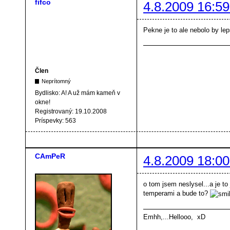
fifco
4.8.2009 16:59
Pekne je to ale nebolo by lep
Člen
Neprítomný
Bydlisko:
A! A už mám kameň v
okne!
Registrovaný:
19.10.2008
Príspevky:
563
CAmPeR
4.8.2009 18:00
o tom jsem neslysel...a je t
temperami a bude to?
Emhh,...Hellooo, xD