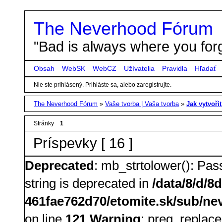
The Neverhood Fórum
"Bad is always where you forg
Obsah
WebSK
WebCZ
Užívatelia
Pravidla
Hľadať
Nie ste prihlásený.
Prihláste sa, alebo zaregistrujte.
The Neverhood Fórum
»
Vaše tvorba | Vaša tvorba
»
Jak vytvoři
Stránky
1
Príspevky [ 16 ]
Deprecated
: mb_strtolower(): Pass
string is deprecated in
/data/8/d/8
461fae762d70/etomite.sk/sub/nev
on line
121
Warning
: preg_replace