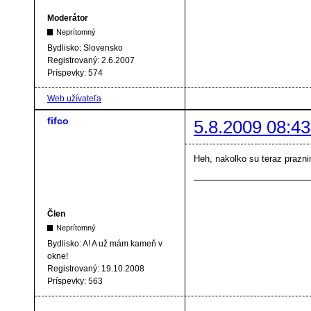
Moderátor
Neprítomný
Bydlisko:
Slovensko
Registrovaný:
2.6.2007
Príspevky:
574
Web užívateľa
fifco
5.8.2009 08:43
Heh, nakolko su teraz prazn
Člen
Neprítomný
Bydlisko:
A! A už mám kameň v
okne!
Registrovaný:
19.10.2008
Príspevky:
563