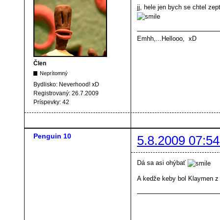
jj, hele jen bych se chtel ze
Emhh,...Hellooo, xD
Člen
Neprítomný
Bydlisko:
Neverhood! xD
Registrovaný:
26.7.2009
Príspevky:
42
Penguin 10
5.8.2009 07:54
Dá sa asi ohýbať
A kedže keby bol Klaymen z p