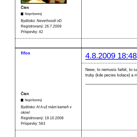
Člen
Neprítomný
Bydlisko:
Neverhood! xD
Registrovaný:
26.7.2009
Príspevky:
42
fifco
4.8.2009 18:48
Neee, to nemusis farbit, to s
truby (kde pecies kolace) a 
Člen
Neprítomný
Bydlisko:
A! A už mám kameň v
okne!
Registrovaný:
19.10.2008
Príspevky:
563