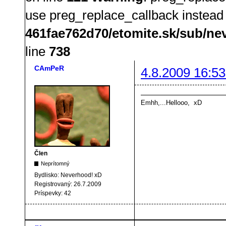
use preg_replace_callback instead
461fae762d70/etomite.sk/sub/ne
line
738
CAmPeR
4.8.2009 16:53
Emhh,...Hellooo, xD
Člen
Neprítomný
Bydlisko:
Neverhood! xD
Registrovaný:
26.7.2009
Príspevky:
42