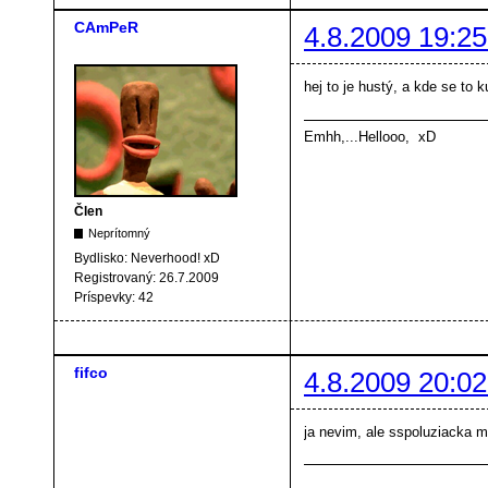
CAmPeR
4.8.2009 19:25
hej to je hustý, a kde se to
Emhh,...Hellooo, xD
Člen
Neprítomný
Bydlisko:
Neverhood! xD
Registrovaný:
26.7.2009
Príspevky:
42
fifco
4.8.2009 20:02
ja nevim, ale sspoluziacka m