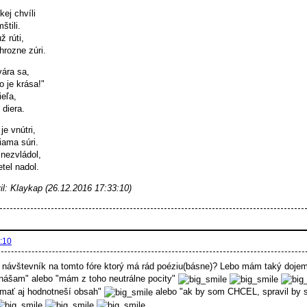
kej chvíli
štili.
ž rúti,
hrozne zúri.
ára sa,
 je krása!"
ieľa,
 diera.
e vnútri,
iama súri.
 nezvládol,
etel nadol.
l: Klaykap (26.12.2016 17:33:10)
:10
 návštevník na tomto fóre ktorý má rád poéziu(básne)? Lebo mám taký dojem 
nášam" alebo "mám z toho neutrálne pocity"
o mať aj hodnotneší obsah"
alebo "ak by som CHCEL, spravil by s
.