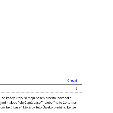
Citovať
2
že každý ktorý si moju báseň prečítal povedal si
alebo "obyčajná báseň" alebo "na to že to má
om takú báseň ktorá by túto Ďaleko predišla. Lenže