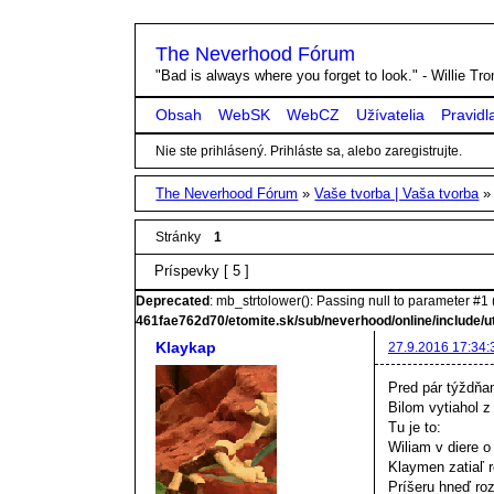
The Neverhood Fórum
"Bad is always where you forget to look." - Willie T
Obsah
WebSK
WebCZ
Užívatelia
Pravidl
Nie ste prihlásený.
Prihláste sa, alebo zaregistrujte.
The Neverhood Fórum
»
Vaše tvorba | Vaša tvorba
Stránky
1
Príspevky [ 5 ]
Deprecated
: mb_strtolower(): Passing null to parameter #1 (
461fae762d70/etomite.sk/sub/neverhood/online/include/u
Klaykap
27.9.2016 17:34:
Pred pár týždňa
Bilom vytiahol z
Tu je to:
Wiliam v diere o
Klaymen zatiaľ r
Príšeru hneď roz