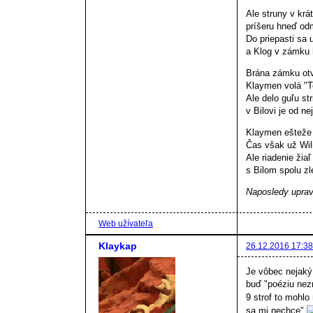
Ale struny v krát
príšeru hneď odm
Do priepasti sa u
a Klog v zámku 
Brána zámku otv
Klaymen volá "To
Ale delo guľu str
v Bilovi je od nej
Klaymen ešteže j
Čas však už Wil
Ale riadenie žiaľ
s Bilom spolu zl
Naposledy upravi
Web užívateľa
Klaykap
26.12.2016 17:38
Je vôbec nejaký
buď "poéziu nez
9 strof to mohl
sa mi nechce"