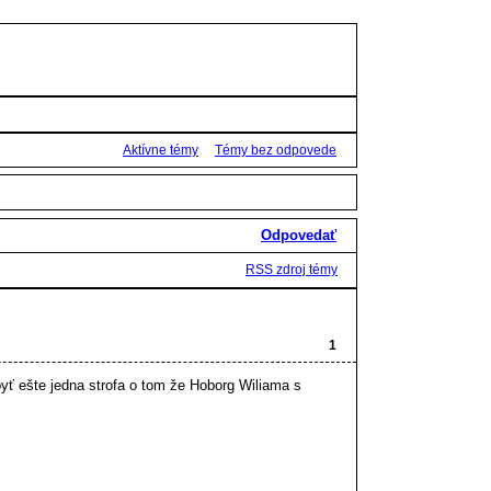
Aktívne témy
Témy bez odpovede
Odpovedať
RSS zdroj témy
1
yť ešte jedna strofa o tom že Hoborg Wiliama s