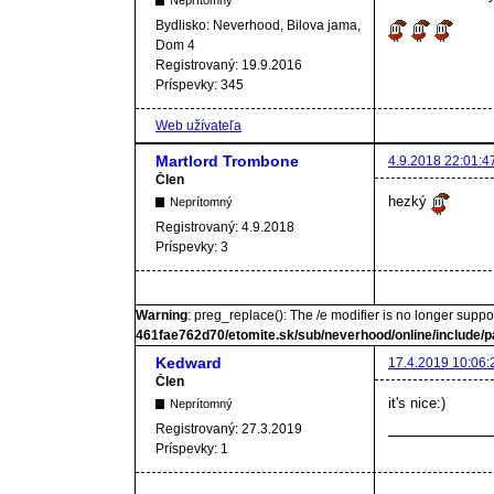
Bydlisko:
Neverhood, Bilova jama,
Dom 4
Registrovaný:
19.9.2016
Príspevky:
345
Web užívateľa
Martlord Trombone
4.9.2018 22:01:4
Člen
hezký
Neprítomný
Registrovaný:
4.9.2018
Príspevky:
3
Warning
: preg_replace(): The /e modifier is no longer supp
461fae762d70/etomite.sk/sub/neverhood/online/include/p
Kedward
17.4.2019 10:06:
Člen
it's nice:)
Neprítomný
Registrovaný:
27.3.2019
Príspevky:
1