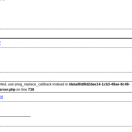
7
orted, use preg_replace_callback instead in
/data/8/d/8d2dae14-1cb3-48ae-8c48-
arser.php
on line
738
24