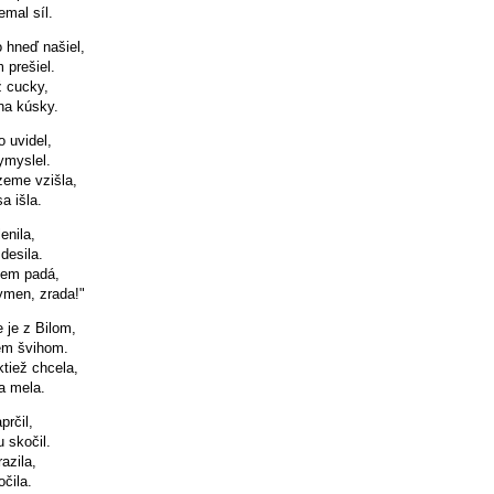
mal síl.
 hneď našiel,
 prešiel.
ž cucky,
 na kúsky.
 uvidel,
ymyslel.
eme vzišla,
a išla.
enila,
desila.
em padá,
ymen, zrada!"
e je z Bilom,
zem švihom.
tiež chcela,
a mela.
prčil,
 skočil.
azila,
očila.