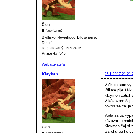
Člen
Neprítomný
Bydlisko:
Neverhood, Bilova jama,
Dom 4
Registrovaný:
19.9.2016
Príspevky:
345
Web užívateľa
Klaykap
26.1.2017 21:21:
V škole som vymy
Wiliam pije šálk
Klaymen zatiaľ s
V kávovare čaj s
hovorí že čaj je
Voda sa už vypa
kávovar tu nads
Klaymen čaj si z
Člen
a s chuťou ho vy
Neprítomný