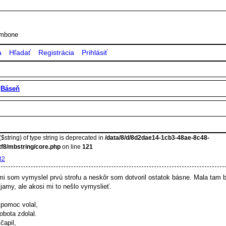
rombone
a
Hľadať
Registrácia
Prihlásiť
»
Báseň
$string) of type string is deprecated in
/data/8/d/8d2dae14-1cb3-48ae-8c48-
tf8/mbstring/core.php
on line
121
32
mi som vymyslel prvú strofu a neskôr som dotvoril ostatok básne. Mala tam b
 jamy, ale akosi mi to nešlo vymyslieť.
 pomoc volal,
obota zdolal.
čapil,