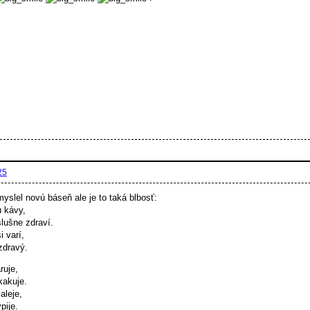
25
slel novú báseň ale je to taká blbosť:
u kávy,
lušne zdraví.
i varí,
 zdravý.
ruje,
kakuje.
aleje,
pije.