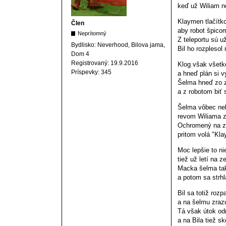
keď už Wiliam ne
Klaymen tlačítko
Člen
aby robot špicom
Neprítomný
Z teleportu sú u
Bydlisko:
Neverhood, Bilova jama,
Bil ho rozplesol
Dom 4
Registrovaný:
19.9.2016
Klog však všetko
Príspevky:
345
a hneď plán si v
Šelma hneď zo z
a z robotom biť s
Šelma vôbec nel
revom Wiliama z
Ochromený na z
pritom volá "Kla
Moc lepšie to ni
tiež už letí na 
Macka šelma tak
a potom sa strhl
Bil sa totiž rozpa
a na šelmu zrazu
Tá však útok odr
a na Bila tiež sk