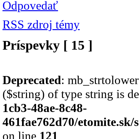
Odpovedať
RSS zdroj témy
Príspevky [ 15 ]
Deprecated
: mb_strtolower
($string) of type string is 
1cb3-48ae-8c48-
461fae762d70/etomite.sk/s
on line
121