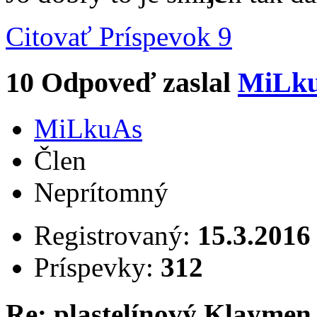
Citovať
Príspevok 9
10
Odpoveď zaslal
MiLk
MiLkuAs
Člen
Neprítomný
Registrovaný:
15.3.2016
Príspevky:
312
Re: plastelínový Klaymen