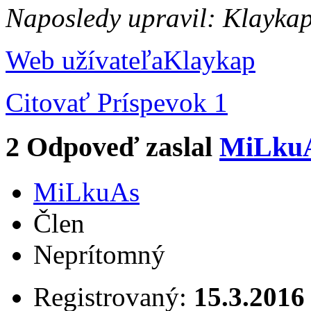
Naposledy upravil: Klayka
Web užívateľa
Klaykap
Citovať
Príspevok 1
2
Odpoveď zaslal
MiLku
MiLkuAs
Člen
Neprítomný
Registrovaný:
15.3.2016