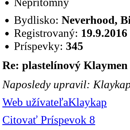
Neprítomný
Bydlisko:
Neverhood, B
Registrovaný:
19.9.2016
Príspevky:
345
Re: plastelínový Klaymen
Naposledy upravil: Klayka
Web užívateľa
Klaykap
Citovať
Príspevok 8