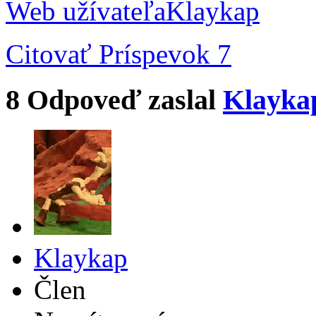
Web užívateľa
Klaykap
Citovať
Príspevok 7
8
Odpoveď zaslal
Klayka
Klaykap
Člen