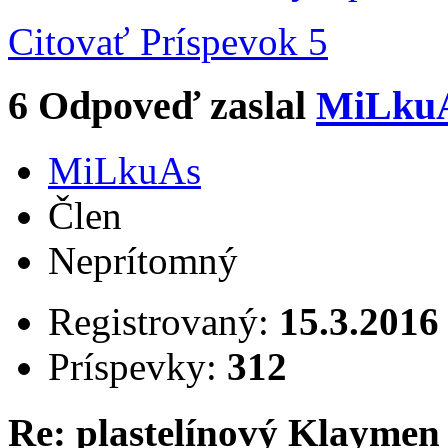
Citovať
Príspevok 5
6
Odpoveď zaslal
MiLku
MiLkuAs
Člen
Neprítomný
Registrovaný:
15.3.2016
Príspevky:
312
Re: plastelínový Klaymen