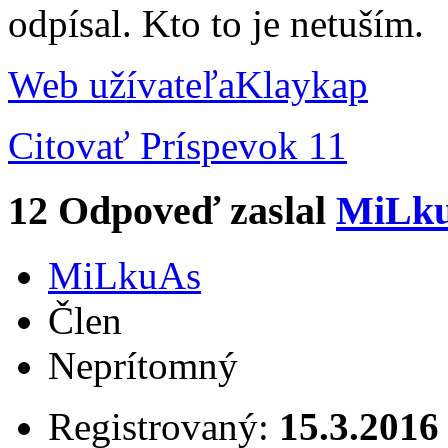
odpísal. Kto to je netuším.
Web užívateľa
Klaykap
Citovať
Príspevok 11
12
Odpoveď zaslal
MiLk
MiLkuAs
Člen
Neprítomný
Registrovaný:
15.3.2016