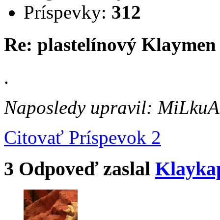
Príspevky:
312
Re: plastelínový Klaymen
.
Naposledy upravil: MiLkuA
Citovať
Príspevok 2
3
Odpoveď zaslal
Klayka