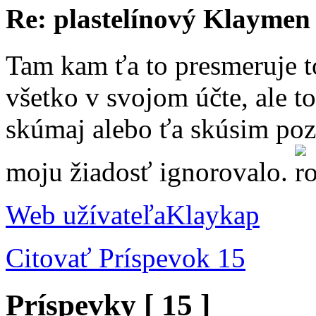
Re: plastelínový Klaymen
Tam kam ťa to presmeruje to
všetko v svojom účte, ale to
skúmaj alebo ťa skúsim po
moju žiadosť ignorovalo.
Web užívateľa
Klaykap
Citovať
Príspevok 15
Príspevky [ 15 ]