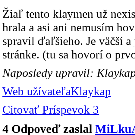
Žiaľ tento klaymen už nexis
hrala a asi ani nemusím ho
spravil ďaľšieho. Je väčší a 
stránke. (tu sa hovorí o p
Naposledy upravil: Klayka
Web užívateľa
Klaykap
Citovať
Príspevok 3
4
Odpoveď zaslal
MiLku