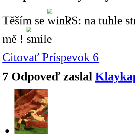
Těším se
PS: na tuhle s
mě !
Citovať
Príspevok 6
7
Odpoveď zaslal
Klayka