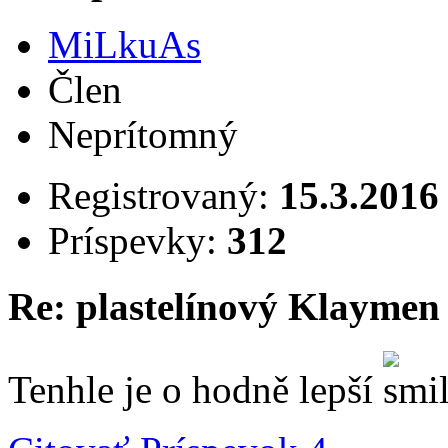
MiLkuAs
Člen
Neprítomný
Registrovaný:
15.3.2016
Príspevky:
312
Re: plastelínový Klaymen
Tenhle je o hodně lepší