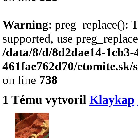
Warning
: preg_replace(): 
supported, use preg_replace
/data/8/d/8d2dae14-1cb3-
461fae762d70/etomite.sk/
on line
738
1
Tému vytvoril
Klaykap