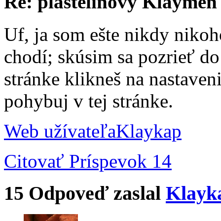
Re: plastelínový Klaymen
Uf, ja som ešte nikdy nikoh
chodí; skúsim sa pozrieť do 
stránke klikneš na nastaven
pohybuj v tej stránke.
Web užívateľa
Klaykap
Citovať
Príspevok 14
15
Odpoveď zaslal
Klayk