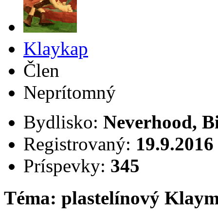
Klaykap
Člen
Neprítomný
Bydlisko:
Neverhood, B
Registrovaný:
19.9.2016
Príspevky:
345
Téma: plastelínový Klay