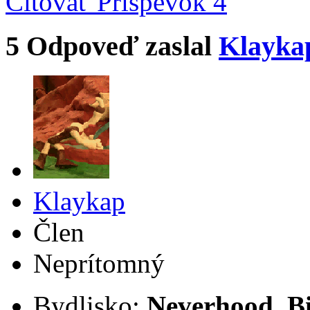
Citovať
Príspevok 4
5
Odpoveď zaslal
Klayka
Klaykap
Člen
Neprítomný
Bydlisko:
Neverhood, B