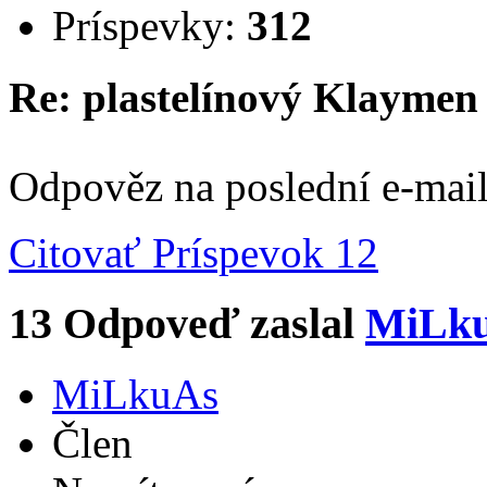
Príspevky:
312
Re: plastelínový Klaymen
Odpověz na poslední e-mai
Citovať
Príspevok 12
13
Odpoveď zaslal
MiLk
MiLkuAs
Člen