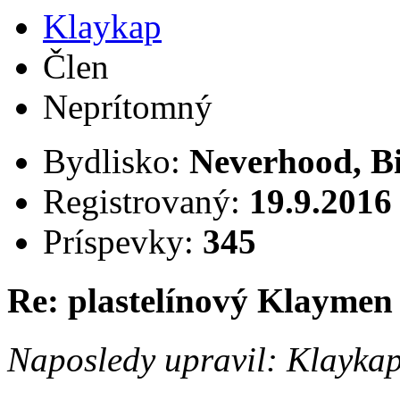
Klaykap
Člen
Neprítomný
Bydlisko:
Neverhood, B
Registrovaný:
19.9.2016
Príspevky:
345
Re: plastelínový Klaymen
Naposledy upravil: Klayka