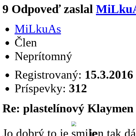
9
Odpoveď zaslal
MiLku
MiLkuAs
Člen
Neprítomný
Registrovaný:
15.3.2016
Príspevky:
312
Re: plastelínový Klaymen
Jo dobrý to je
jen tak d