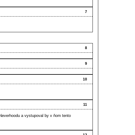
7
8
9
10
11
 Neverhoodu a vystupoval by v ňom tento
12