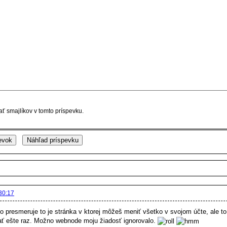
ť smajlíkov v tomto príspevku.
30:17
 presmeruje to je stránka v ktorej môžeš meniť všetko v svojom účte, ale to
ť ešte raz. Možno webnode moju žiadosť ignorovalo.