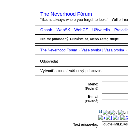
The Neverhood Fórum
"Bad is always where you forget to look." - Willie T
Obsah
WebSK
WebCZ
Užívatelia
Pravidl
Nie ste prihlásený.
Prihláste sa, alebo zaregistrujte.
The Neverhood Fórum
»
Vaše tvorba | Vaša tvorba
Odpovedať
Vytvoriť a poslať váš nový príspevok
Meno:
(Povinné)
E-mail
(Povinné)
Text príspevku: