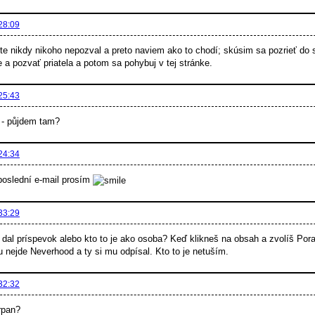
28:09
te nikdy nikoho nepozval a preto naviem ako to chodí; skúsim sa pozrieť do s
 a pozvať priatela a potom sa pohybuj v tej stránke.
25:43
t - půjdem tam?
24:34
oslední e-mail prosím
33:29
dal príspevok alebo kto to je ako osoba? Keď klikneš na obsah a zvolíš Po
 nejde Neverhood a ty si mu odpísal. Kto to je netuším.
32:32
rpan?