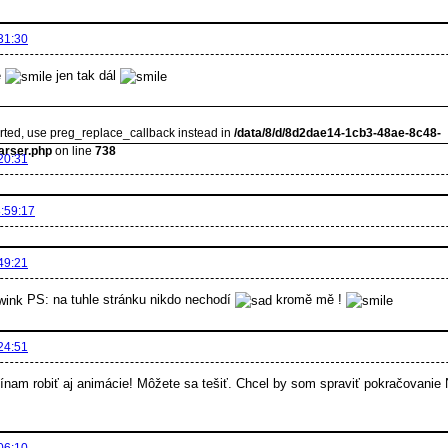
31:30
e
jen tak dál
orted, use preg_replace_callback instead in
/data/8/d/8d2dae14-1cb3-48ae-8c48-
arser.php
on line
738
20:31
:59:17
49:21
PS: na tuhle stránku nikdo nechodí
kromě mě !
24:51
ínam robiť aj animácie! Môžete sa tešiť. Chcel by som spraviť pokračovanie
06:10