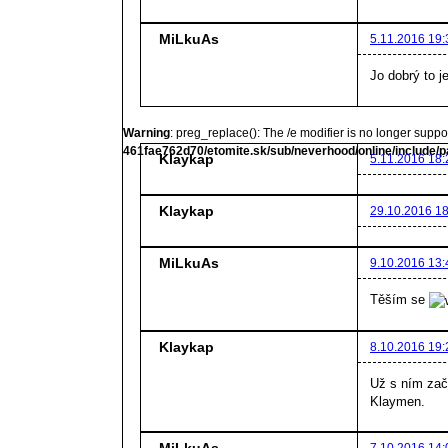
MiLkuAs
5.11.2016 19:
Jo dobrý to j
Warning
: preg_replace(): The /e modifier is no longer supp
461fae762d70/etomite.sk/sub/neverhood/online/include/p
Klaykap
5.11.2016 18:
Klaykap
29.10.2016 18
MiLkuAs
9.10.2016 13:
Těším se
Klaykap
8.10.2016 19:
Už s ním zač
Klaymen.
MiLkuAs
7.10.2016 14: