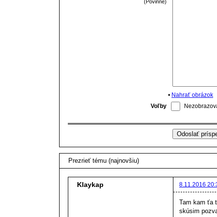
(Povinné)
•
Nahrať obrázok
Voľby
Nezobrazova
Prezrieť tému (najnovšiu)
Klaykap
8.11.2016 20:
Tam kam ťa to
skúsim pozva