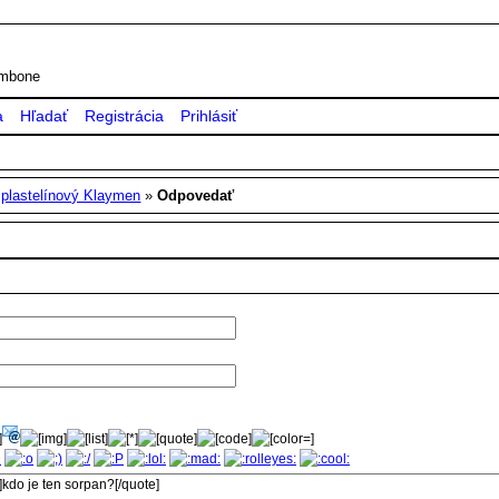
rombone
a
Hľadať
Registrácia
Prihlásiť
»
plastelínový Klaymen
»
Odpovedať