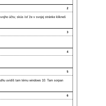
2
vojho účtu; skús ísť že v svojej stránke klikneš
3
4
5
radňu uvidíš tam tému windows 10. Tam sorpan
6