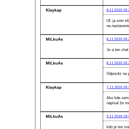
Klaykap
8.11.2016 20:
Uf, ja som eš
na nastavenie
MiLkuAs
8.11.2016 20:
Jo a ten cha
MiLkuAs
8.11.2016 20:
Odpověz na p
Klaykap
7.11.2016 20:
Ako kde sem 
napísal že mu
MiLkuAs
5.11.2016 19:
kdo je ten so