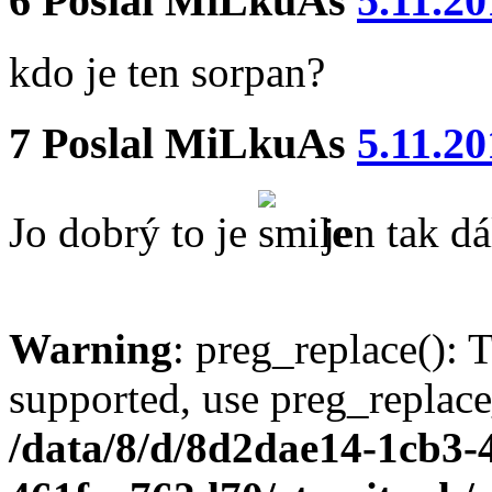
6
Poslal
MiLkuAs
5.11.20
kdo je ten sorpan?
7
Poslal
MiLkuAs
5.11.20
Jo dobrý to je
jen tak d
Warning
: preg_replace(): 
supported, use preg_replace
/data/8/d/8d2dae14-1cb3-