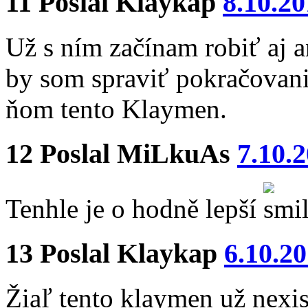
11
Poslal
Klaykap
8.10.20
Už s ním začínam robiť aj a
by som spraviť pokračovan
ňom tento Klaymen.
12
Poslal
MiLkuAs
7.10.
Tenhle je o hodně lepší
13
Poslal
Klaykap
6.10.2
Žiaľ tento klaymen už nexis