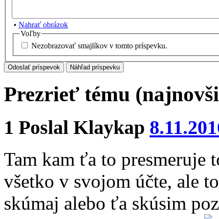
•
Nahrať obrázok
Voľby
Nezobrazovať smajlíkov v tomto príspevku.
Prezrieť tému (najnovši
1
Poslal
Klaykap
8.11.201
Tam kam ťa to presmeruje to
všetko v svojom účte, ale to
skúmaj alebo ťa skúsim po