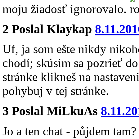
moju žiadosť ignorovalo.
2
Poslal
Klaykap
8.11.201
Uf, ja som ešte nikdy nikoh
chodí; skúsim sa pozrieť do 
stránke klikneš na nastaven
pohybuj v tej stránke.
3
Poslal
MiLkuAs
8.11.20
Jo a ten chat - půjdem tam?