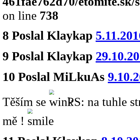
461fae762d70/etomite.sk/
on line
738
8
Poslal
Klaykap
5.11.201
9
Poslal
Klaykap
29.10.20
10
Poslal
MiLkuAs
9.10.
Těším se
PS: na tuhle s
mě !