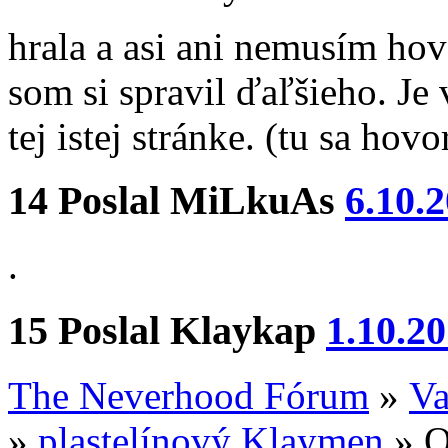
hrala a asi ani nemusím ho
som si spravil ďaľšieho. Je 
tej istej stránke. (tu sa ho
14
Poslal
MiLkuAs
6.10.
.
15
Poslal
Klaykap
1.10.2
The Neverhood Fórum
»
Va
»
plastelínový Klaymen
»
O