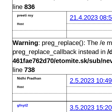
line
836
preeti roy
21.4.2023 08:5
Host
Warning
: preg_replace(): The /e m
preg_replace_callback instead in
/
461fae762d70/etomite.sk/sub/ne
line
738
Nidhi Pradhan
2.5.2023 10:49
Host
gfnyt2
3.5.2023 15:20