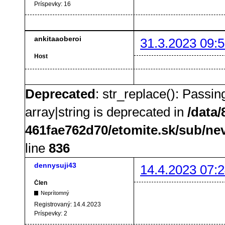
Príspevky:
16
ankitaaoberoi
31.3.2023 09:5
Host
Deprecated
: str_replace(): Passin
array|string is deprecated in
/data
461fae762d70/etomite.sk/sub/ne
line
836
dennysuji43
14.4.2023 07:2
Člen
Neprítomný
Registrovaný:
14.4.2023
Príspevky:
2