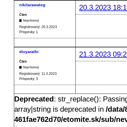
nikitarawatcg
20.3.2023 18:1
Člen
Neprítomný
Registrovaný:
20.3.2023
Príspevky:
1
divyarathi
21.3.2023 09:2
Člen
Neprítomný
Registrovaný:
11.3.2023
Príspevky:
3
Deprecated
: str_replace(): Passin
array|string is deprecated in
/data
461fae762d70/etomite.sk/sub/ne