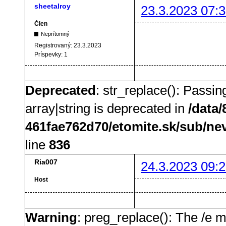
sheetalroy
23.3.2023 07:3
Člen
Neprítomný
Registrovaný:
23.3.2023
Príspevky:
1
Deprecated
: str_replace(): Passin
array|string is deprecated in
/data
461fae762d70/etomite.sk/sub/ne
line
836
Ria007
24.3.2023 09:2
Host
Warning
: preg_replace(): The /e m