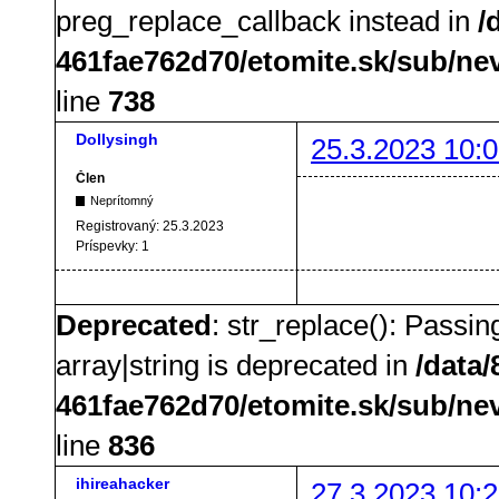
preg_replace_callback instead in
/
461fae762d70/etomite.sk/sub/ne
line
738
Dollysingh
25.3.2023 10:0
Člen
Neprítomný
Registrovaný:
25.3.2023
Príspevky:
1
Deprecated
: str_replace(): Passin
array|string is deprecated in
/data
461fae762d70/etomite.sk/sub/ne
line
836
ihireahacker
27.3.2023 10:2