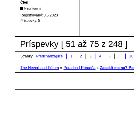
Člen
Neprítomný
Registrovaný:
3.5.2023
Príspevky:
5
Príspevky [ 51 až 75 z 248 ]
Stránky
Predchádzajúce
1
2
3
4
5
…
10
The Neverhood Fórum
»
Poradna | Poradňa
»
Zasekli ste sa? Poz