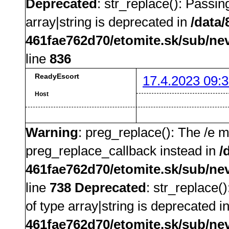
Deprecated
: str_replace(): Passin
array|string is deprecated in
/data
461fae762d70/etomite.sk/sub/ne
line
836
ReadyEscort
17.4.2023 09:3
Host
Warning
: preg_replace(): The /e m
preg_replace_callback instead in
/
461fae762d70/etomite.sk/sub/ne
line
738
Deprecated
: str_replace(
of type array|string is deprecated i
461fae762d70/etomite.sk/sub/ne