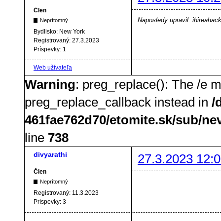
Člen
Naposledy upravil: ihireahac
Neprítomný
Bydlisko:
New York
Registrovaný:
27.3.2023
Príspevky:
1
Web užívateľa
Warning
: preg_replace(): The /e m
preg_replace_callback instead in
/
461fae762d70/etomite.sk/sub/ne
line
738
divyarathi
27.3.2023 12:0
Člen
Neprítomný
Registrovaný:
11.3.2023
Príspevky:
3