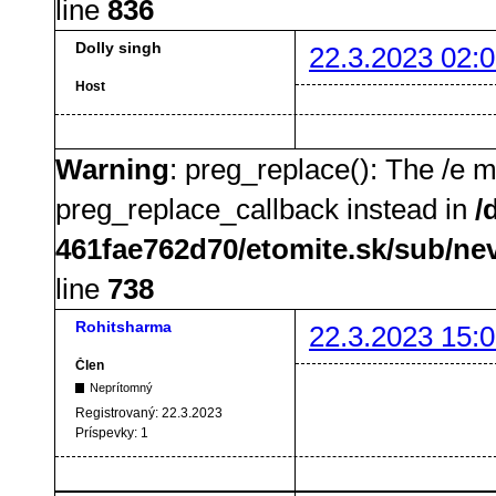
line
836
Dolly singh
22.3.2023 02:0
Host
Warning
: preg_replace(): The /e m
preg_replace_callback instead in
/
461fae762d70/etomite.sk/sub/ne
line
738
Rohitsharma
22.3.2023 15:0
Člen
Neprítomný
Registrovaný:
22.3.2023
Príspevky:
1