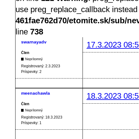
use preg_replace_callback instead
461fae762d70/etomite.sk/sub/ne
line
738
swarnayadv
17.3.2023 08:5
Člen
Neprítomný
Registrovaný:
2.3.2023
Príspevky:
2
meenachawla
18.3.2023 08:5
Člen
Neprítomný
Registrovaný:
18.3.2023
Príspevky:
1