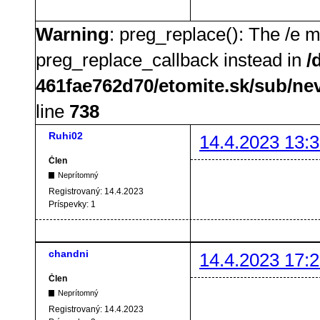
Warning
: preg_replace(): The /e m
preg_replace_callback instead in
/
461fae762d70/etomite.sk/sub/ne
line
738
Ruhi02
14.4.2023 13:3
Člen
Neprítomný
Registrovaný:
14.4.2023
Príspevky:
1
chandni
14.4.2023 17:2
Člen
Neprítomný
Registrovaný:
14.4.2023