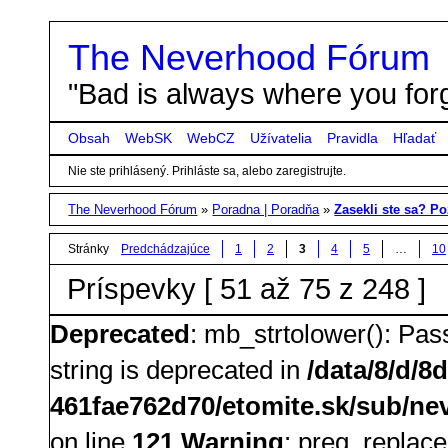
The Neverhood Fórum
"Bad is always where you forg
Obsah
WebSK
WebCZ
Užívatelia
Pravidla
Hľadať
Nie ste prihlásený.
Prihláste sa, alebo zaregistrujte.
The Neverhood Fórum
»
Poradna | Poradňa
»
Zasekli ste sa? Poz
Stránky
Predchádzajúce
1
2
3
4
5
…
10
Príspevky [ 51 až 75 z 248 ]
Deprecated
: mb_strtolower(): Pass
string is deprecated in
/data/8/d/8
461fae762d70/etomite.sk/sub/nev
on line
121
Warning
: preg_replace