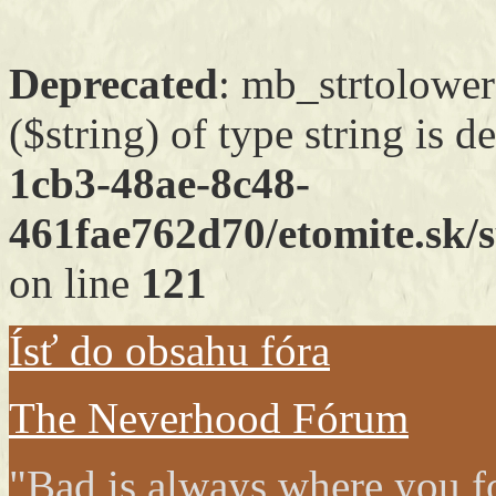
Deprecated
: mb_strtolower
($string) of type string is 
1cb3-48ae-8c48-
461fae762d70/etomite.sk/s
on line
121
Ísť do obsahu fóra
The Neverhood Fórum
"Bad is always where you fo