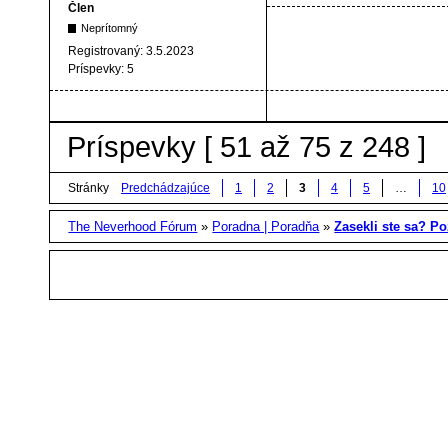
Člen
Neprítomný
Registrovaný:
3.5.2023
Príspevky:
5
Príspevky [ 51 až 75 z 248 ]
Stránky
Predchádzajúce
1
2
3
4
5
…
10
The Neverhood Fórum
»
Poradna | Poradňa
»
Zasekli ste sa? Poz