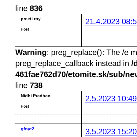
line
836
preeti roy
21.4.2023 08:5
Host
Warning
: preg_replace(): The /e m
preg_replace_callback instead in
/
461fae762d70/etomite.sk/sub/ne
line
738
Nidhi Pradhan
2.5.2023 10:49
Host
gfnyt2
3.5.2023 15:20