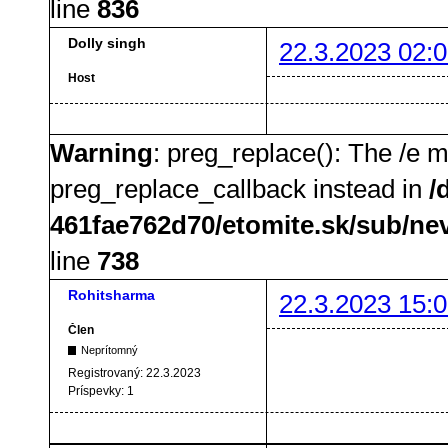
line
836
Dolly singh
22.3.2023 02:0
Host
Warning
: preg_replace(): The /e m
preg_replace_callback instead in
/
461fae762d70/etomite.sk/sub/ne
line
738
Rohitsharma
22.3.2023 15:0
Člen
Neprítomný
Registrovaný:
22.3.2023
Príspevky:
1