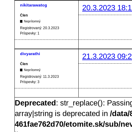
nikitarawatcg
20.3.2023 18:1
Člen
Neprítomný
Registrovaný:
20.3.2023
Príspevky:
1
divyarathi
21.3.2023 09:2
Člen
Neprítomný
Registrovaný:
11.3.2023
Príspevky:
3
Deprecated
: str_replace(): Passin
array|string is deprecated in
/data
461fae762d70/etomite.sk/sub/ne