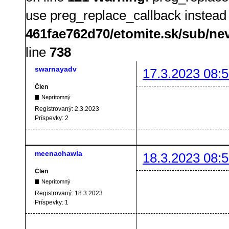
use preg_replace_callback instead
461fae762d70/etomite.sk/sub/ne
line
738
swarnayadv
17.3.2023 08:5
Člen
Neprítomný
Registrovaný:
2.3.2023
Príspevky:
2
meenachawla
18.3.2023 08:5
Člen
Neprítomný
Registrovaný:
18.3.2023
Príspevky:
1