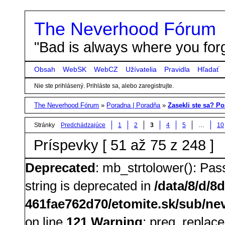
The Neverhood Fórum
"Bad is always where you forg
Obsah
WebSK
WebCZ
Užívatelia
Pravidla
Hľadať
Nie ste prihlásený.
Prihláste sa, alebo zaregistrujte.
The Neverhood Fórum
»
Poradna | Poradňa
»
Zasekli ste sa? Poz
Stránky
Predchádzajúce
1
2
3
4
5
…
10
Príspevky [ 51 až 75 z 248 ]
Deprecated
: mb_strtolower(): Pass
string is deprecated in
/data/8/d/8
461fae762d70/etomite.sk/sub/nev
on line
121
Warning
: preg_replace