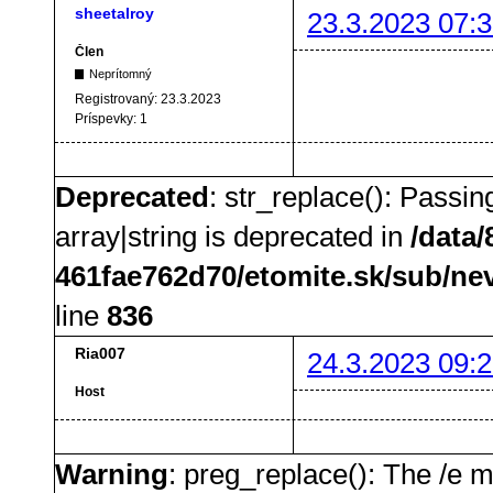
sheetalroy
23.3.2023 07:3
Člen
Neprítomný
Registrovaný:
23.3.2023
Príspevky:
1
Deprecated
: str_replace(): Passin
array|string is deprecated in
/data
461fae762d70/etomite.sk/sub/ne
line
836
Ria007
24.3.2023 09:2
Host
Warning
: preg_replace(): The /e m