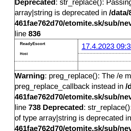
Deprecated
: str_replace(): Passin
array|string is deprecated in
/data
461fae762d70/etomite.sk/sub/ne
line
836
ReadyEscort
17.4.2023 09:3
Host
Warning
: preg_replace(): The /e m
preg_replace_callback instead in
/
461fae762d70/etomite.sk/sub/ne
line
738
Deprecated
: str_replace(
of type array|string is deprecated i
461fae762d70/etomite.sk/sub/ne