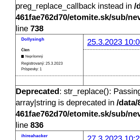
preg_replace_callback instead in
/
461fae762d70/etomite.sk/sub/ne
line
738
Dollysingh
25.3.2023 10:0
Člen
Neprítomný
Registrovaný:
25.3.2023
Príspevky:
1
Deprecated
: str_replace(): Passin
array|string is deprecated in
/data
461fae762d70/etomite.sk/sub/ne
line
836
ihireahacker
27.3.2023 10:2