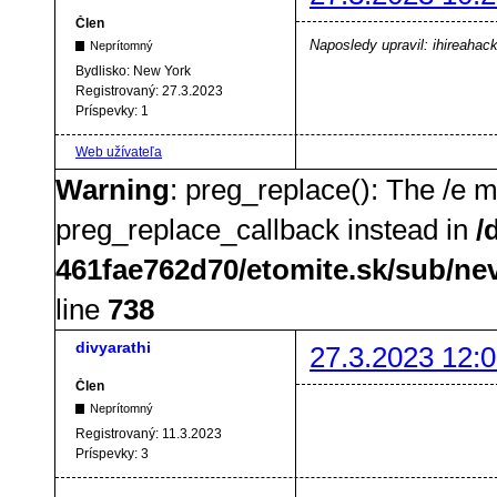
Člen
Naposledy upravil: ihireahac
Neprítomný
Bydlisko:
New York
Registrovaný:
27.3.2023
Príspevky:
1
Web užívateľa
Warning
: preg_replace(): The /e m
preg_replace_callback instead in
/
461fae762d70/etomite.sk/sub/ne
line
738
divyarathi
27.3.2023 12:0
Člen
Neprítomný
Registrovaný:
11.3.2023
Príspevky:
3