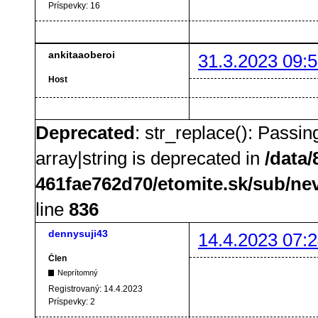
Príspevky:
16
ankitaaoberoi
31.3.2023 09:5
Host
Deprecated
: str_replace(): Passin
array|string is deprecated in
/data
461fae762d70/etomite.sk/sub/ne
line
836
dennysuji43
14.4.2023 07:2
Člen
Neprítomný
Registrovaný:
14.4.2023
Príspevky:
2