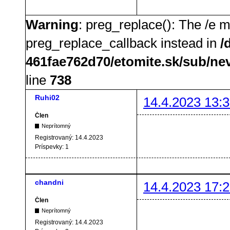
Warning
: preg_replace(): The /e m
preg_replace_callback instead in
/
461fae762d70/etomite.sk/sub/ne
line
738
Ruhi02
14.4.2023 13:3
Člen
Neprítomný
Registrovaný:
14.4.2023
Príspevky:
1
chandni
14.4.2023 17:2
Člen
Neprítomný
Registrovaný:
14.4.2023