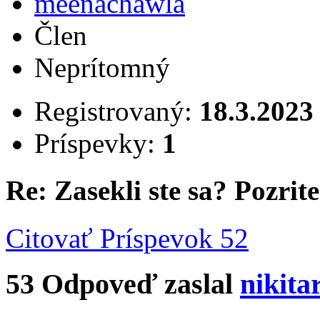
meenachawla
Člen
Neprítomný
Registrovaný:
18.3.2023
Príspevky:
1
Re: Zasekli ste sa? Pozrite 
Citovať
Príspevok 52
53
Odpoveď zaslal
nikita