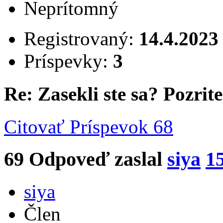
Neprítomný
Registrovaný:
14.4.2023
Príspevky:
3
Re: Zasekli ste sa? Pozrite 
Citovať
Príspevok 68
69
Odpoveď zaslal
siya
1
siya
Člen