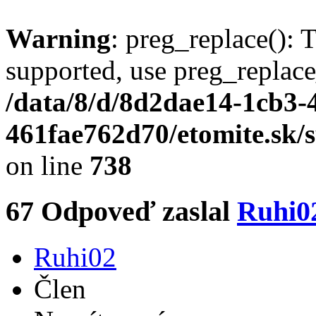
Warning
: preg_replace(): 
supported, use preg_replace
/data/8/d/8d2dae14-1cb3-
461fae762d70/etomite.sk/
on line
738
67
Odpoveď zaslal
Ruhi0
Ruhi02
Člen