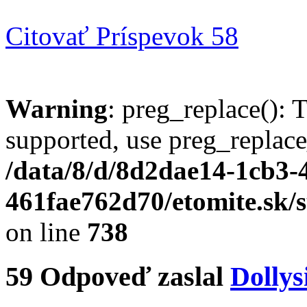
Citovať
Príspevok 58
Warning
: preg_replace(): 
supported, use preg_replace
/data/8/d/8d2dae14-1cb3-
461fae762d70/etomite.sk/
on line
738
59
Odpoveď zaslal
Dollys