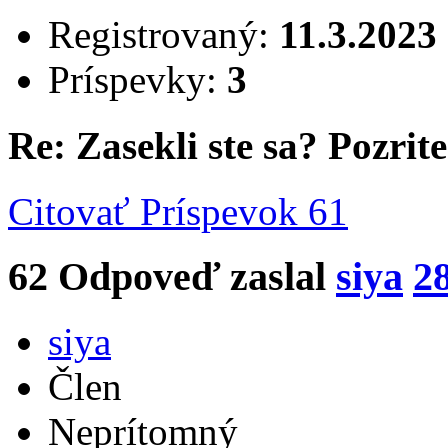
Registrovaný:
11.3.2023
Príspevky:
3
Re: Zasekli ste sa? Pozrite 
Citovať
Príspevok 61
62
Odpoveď zaslal
siya
2
siya
Člen
Neprítomný