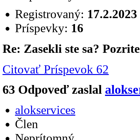
Registrovaný:
17.2.2023
Príspevky:
16
Re: Zasekli ste sa? Pozrite 
Citovať
Príspevok 62
63
Odpoveď zaslal
alokse
alokservices
Člen
Neprítomný