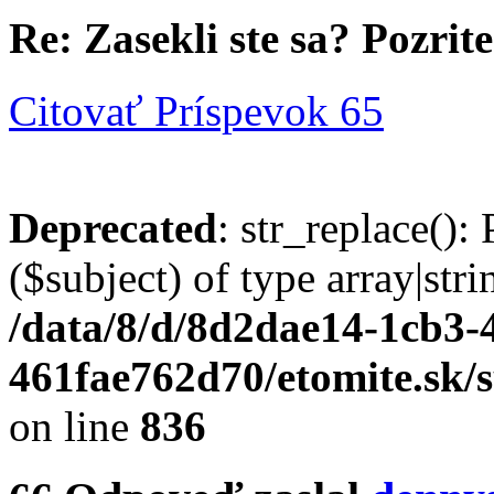
Re: Zasekli ste sa? Pozrite 
Citovať
Príspevok 65
Deprecated
: str_replace():
($subject) of type array|stri
/data/8/d/8d2dae14-1cb3-
461fae762d70/etomite.sk/
on line
836