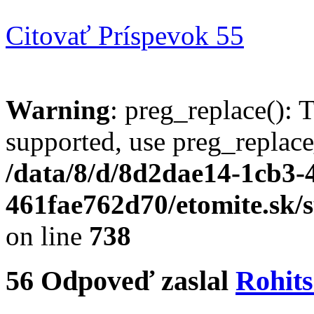
Citovať
Príspevok 55
Warning
: preg_replace(): 
supported, use preg_replace
/data/8/d/8d2dae14-1cb3-
461fae762d70/etomite.sk/
on line
738
56
Odpoveď zaslal
Rohit