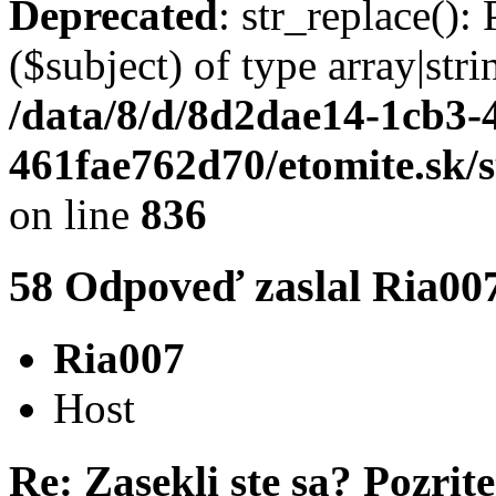
Deprecated
: str_replace():
($subject) of type array|stri
/data/8/d/8d2dae14-1cb3-
461fae762d70/etomite.sk/
on line
836
58
Odpoveď zaslal
Ria00
Ria007
Host
Re: Zasekli ste sa? Pozrite 