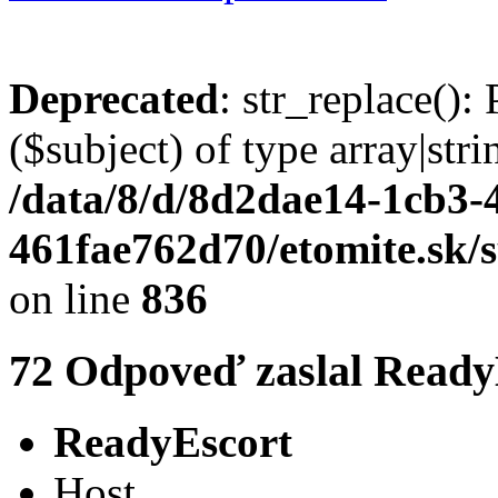
Deprecated
: str_replace():
($subject) of type array|stri
/data/8/d/8d2dae14-1cb3-
461fae762d70/etomite.sk/
on line
836
72
Odpoveď zaslal
Ready
ReadyEscort
Host