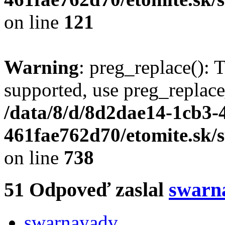
on line
121
Warning
: preg_replace(): 
supported, use preg_replace
/data/8/d/8d2dae14-1cb3-
461fae762d70/etomite.sk/
on line
738
51
Odpoveď zaslal
swarn
swarnayadv