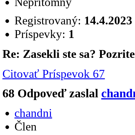
Neprítomný
Registrovaný:
14.4.2023
Príspevky:
1
Re: Zasekli ste sa? Pozrite 
Citovať
Príspevok 67
68
Odpoveď zaslal
chand
chandni
Člen