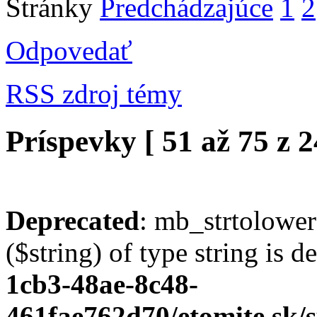
Stránky
Predchádzajúce
1
2
Odpovedať
RSS zdroj témy
Príspevky [ 51 až 75 z 2
Deprecated
: mb_strtolower
($string) of type string is 
1cb3-48ae-8c48-
461fae762d70/etomite.sk/s