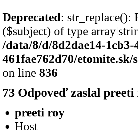
Deprecated
: str_replace():
($subject) of type array|stri
/data/8/d/8d2dae14-1cb3-
461fae762d70/etomite.sk/
on line
836
73
Odpoveď zaslal
preeti
preeti roy
Host