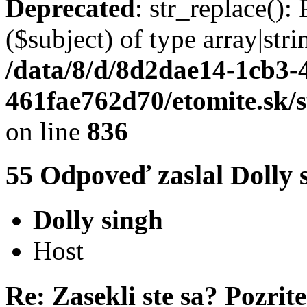
Deprecated
: str_replace():
($subject) of type array|stri
/data/8/d/8d2dae14-1cb3-
461fae762d70/etomite.sk/
on line
836
55
Odpoveď zaslal
Dolly 
Dolly singh
Host
Re: Zasekli ste sa? Pozrite 