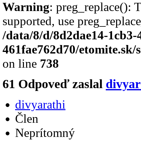
Warning
: preg_replace(): 
supported, use preg_replace
/data/8/d/8d2dae14-1cb3-
461fae762d70/etomite.sk/
on line
738
61
Odpoveď zaslal
divyar
divyarathi
Člen
Neprítomný