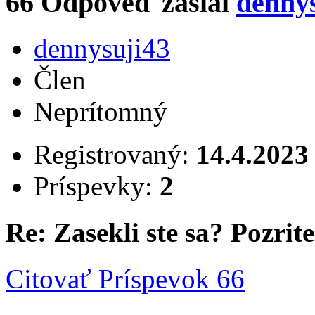
66
Odpoveď zaslal
denny
dennysuji43
Člen
Neprítomný
Registrovaný:
14.4.2023
Príspevky:
2
Re: Zasekli ste sa? Pozrite 
Citovať
Príspevok 66