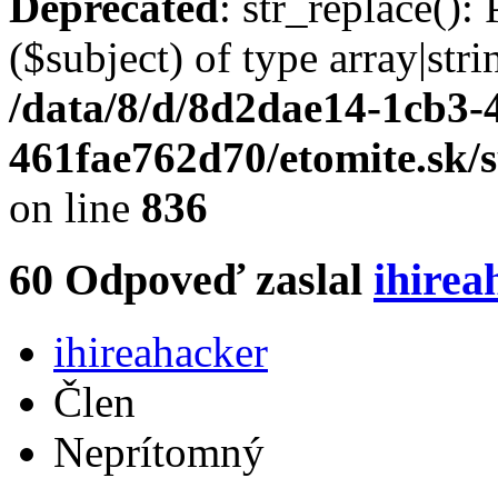
Deprecated
: str_replace():
($subject) of type array|stri
/data/8/d/8d2dae14-1cb3-
461fae762d70/etomite.sk/
on line
836
60
Odpoveď zaslal
ihirea
ihireahacker
Člen
Neprítomný