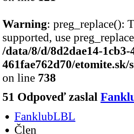
Warning
: preg_replace(): 
supported, use preg_replace
/data/8/d/8d2dae14-1cb3-
461fae762d70/etomite.sk/
on line
738
51
Odpoveď zaslal
Fankl
FanklubLBL
Člen