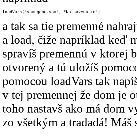
loadVars("savegame.sav", "Na savenutie")
a tak sa tie premenné nahra
a load, čiže napríklad keď
spravíš premennú v ktorej b
otvorený a tú uložíš pomoc
pomocou loadVars tak napíše
v tej premennej že dom je 
toho nastavš ako má dom vy
zo všetkým a tradadá! Máš s