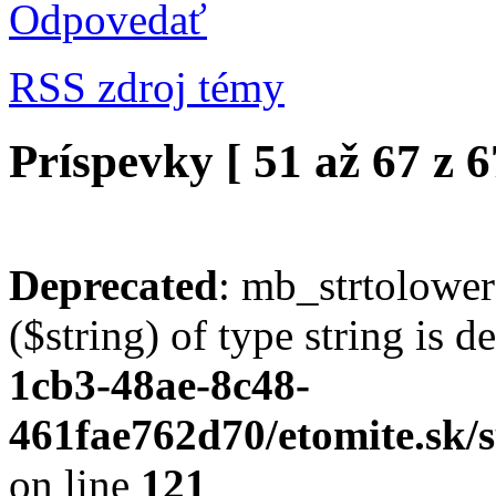
Odpovedať
RSS zdroj témy
Príspevky [ 51 až 67 z 6
Deprecated
: mb_strtolower
($string) of type string is 
1cb3-48ae-8c48-
461fae762d70/etomite.sk/s
on line
121