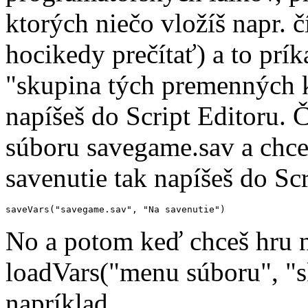
ktorých niečo vložíš napr. 
hocikedy prečítať) a to pr
"skupina tých premenných kt
napíšeš do Script Editoru. 
súboru savegame.sav a chc
savenutie tak napíšeš do Scr
saveVars("savegame.sav", "Na savenutie")
No a potom keď chceš hru n
loadVars("menu súboru", "
napríklad