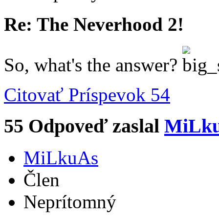
Re: The Neverhood 2!
So, what's the answer?
Citovať
Príspevok 54
55
Odpoveď zaslal
MiLk
MiLkuAs
Člen
Neprítomný