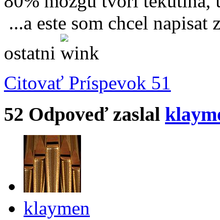
80% mozgu tvorí tekutin
...a este som chcel napisat 
ostatni
Citovať
Príspevok 51
52
Odpoveď zaslal
klaym
klaymen