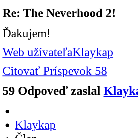
Re: The Neverhood 2!
Ďakujem!
Web užívateľa
Klaykap
Citovať
Príspevok 58
59
Odpoveď zaslal
Klayk
Klaykap