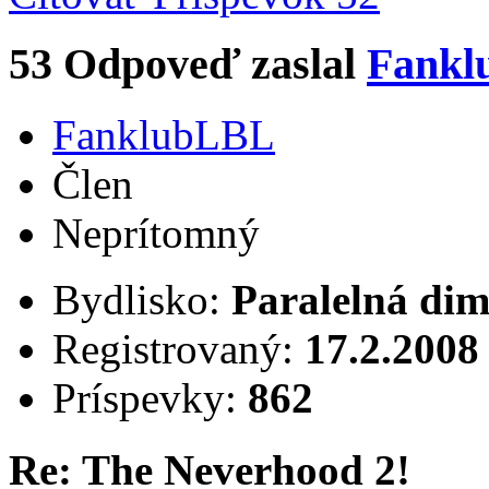
53
Odpoveď zaslal
Fankl
FanklubLBL
Člen
Neprítomný
Bydlisko:
Paralelná dim
Registrovaný:
17.2.2008
Príspevky:
862
Re: The Neverhood 2!