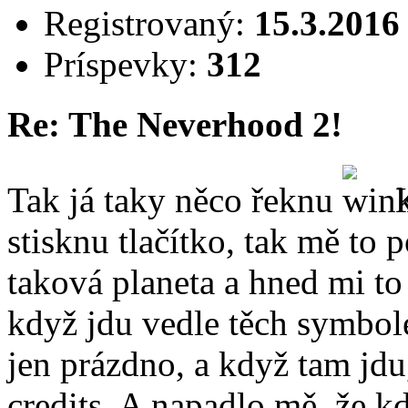
Registrovaný:
15.3.2016
Príspevky:
312
Re: The Neverhood 2!
Tak já taky něco řeknu
K
stisknu tlačítko, tak mě to 
taková planeta a hned mi t
když jdu vedle těch symbole
jen prázdno, a když tam jdu
credits. A napadlo mě, že k