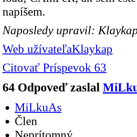
napíšem.
Naposledy upravil: Klayka
Web užívateľa
Klaykap
Citovať
Príspevok 63
64
Odpoveď zaslal
MiLk
MiLkuAs
Člen
Neprítomný