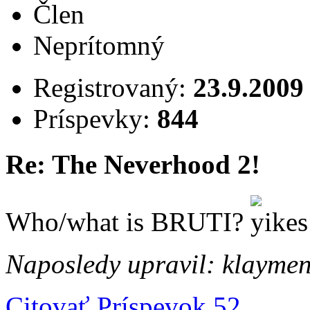
Člen
Neprítomný
Registrovaný:
23.9.2009
Príspevky:
844
Re: The Neverhood 2!
Who/what is BRUTI?
Naposledy upravil: klaymen
Citovať
Príspevok 52