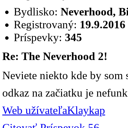
Bydlisko:
Neverhood, B
Registrovaný:
19.9.2016
Príspevky:
345
Re: The Neverhood 2!
Neviete niekto kde by som 
odkaz na začiatku je nefun
Web užívateľa
Klaykap
Citovať
Príspevok 56