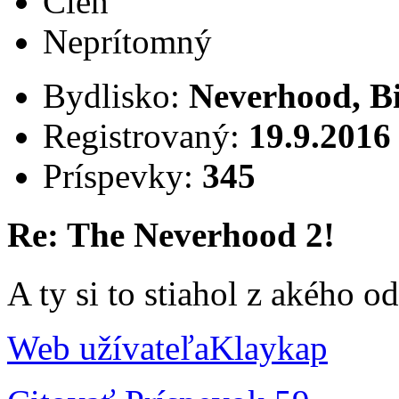
Člen
Neprítomný
Bydlisko:
Neverhood, B
Registrovaný:
19.9.2016
Príspevky:
345
Re: The Neverhood 2!
A ty si to stiahol z akého o
Web užívateľa
Klaykap