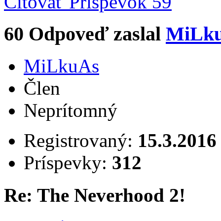
Citovať
Príspevok 59
60
Odpoveď zaslal
MiLk
MiLkuAs
Člen
Neprítomný
Registrovaný:
15.3.2016
Príspevky:
312
Re: The Neverhood 2!