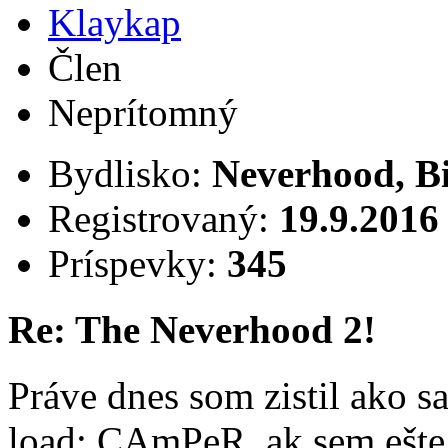
Klaykap
Člen
Neprítomný
Bydlisko:
Neverhood, B
Registrovaný:
19.9.2016
Príspevky:
345
Re: The Neverhood 2!
Práve dnes som zistil ako sa
load; CAmPeR, ak sem ešte 