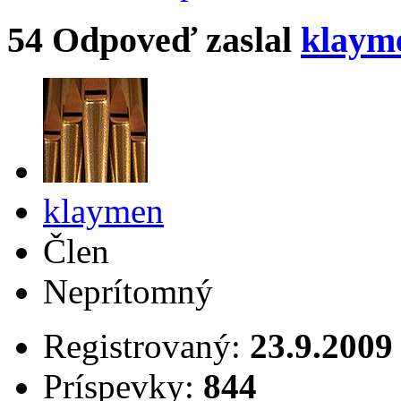
54
Odpoveď zaslal
klaym
klaymen
Člen
Neprítomný
Registrovaný:
23.9.2009
Príspevky:
844