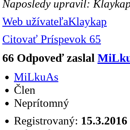
Naposledy upravil: Klayka
Web užívateľa
Klaykap
Citovať
Príspevok 65
66
Odpoveď zaslal
MiLk
MiLkuAs
Člen
Neprítomný
Registrovaný:
15.3.2016