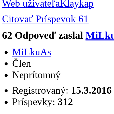
Web užívateľa
Klaykap
Citovať
Príspevok 61
62
Odpoveď zaslal
MiLk
MiLkuAs
Člen
Neprítomný
Registrovaný:
15.3.2016
Príspevky:
312