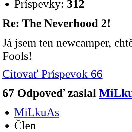
Príspevky:
312
Re: The Neverhood 2!
Já jsem ten newcamper, chtěl
Fools!
Citovať
Príspevok 66
67
Odpoveď zaslal
MiLk
MiLkuAs
Člen