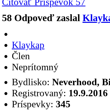
Citovať
Príspevok 57
58
Odpoveď zaslal
Klayk
Klaykap
Člen
Neprítomný
Bydlisko:
Neverhood, B
Registrovaný:
19.9.2016
Príspevky:
345