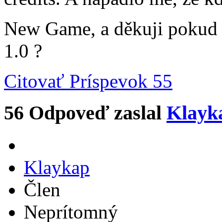
New Game, a děkuji pokud 
1.0 ?
Citovať
Príspevok 55
56
Odpoveď zaslal
Klayk
Klaykap
Člen
Neprítomný