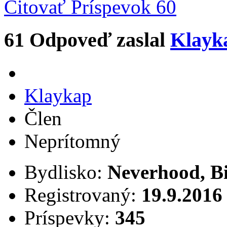
Citovať
Príspevok 60
61
Odpoveď zaslal
Klayk
Klaykap
Člen
Neprítomný
Bydlisko:
Neverhood, B
Registrovaný:
19.9.2016
Príspevky:
345