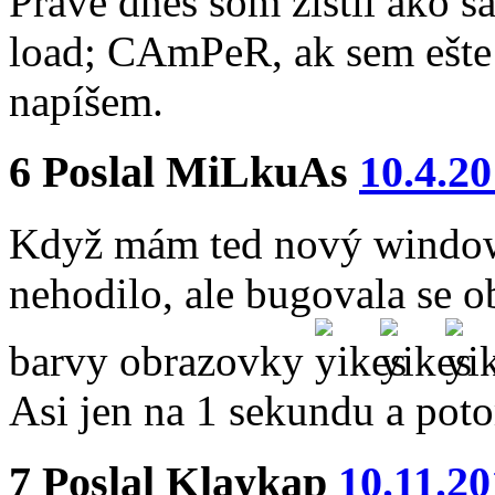
Práve dnes som zistil ako sa
load; CAmPeR, ak sem ešte 
napíšem.
6
Poslal
MiLkuAs
10.4.20
Když mám ted nový window
nehodilo, ale bugovala se 
barvy obrazovky
Asi jen na 1 sekundu a po
7
Poslal
Klaykap
10.11.20