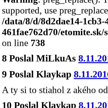
supported, use preg_replace
/data/8/d/8d2dae14-1cb3-
461fae762d70/etomite.sk/
on line
738
8
Poslal
MiLkuAs
8.11.20
9
Poslal
Klaykap
8.11.201
A ty si to stiahol z akého o
10
Poslal
Klaykap
8.11.2