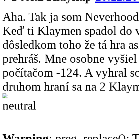
Aha. Tak ja som Neverhood
Keď ti Klaymen spadol do ve
dôsledkom toho že tá hra as
prehráš. Mne osobne vyšiel
počítačom -124. A vyhral s
druhom hraní sa na 2 Klaym
Warning
: preg_replace(): 