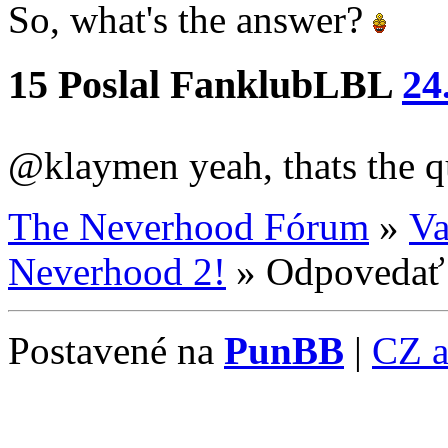
So, what's the answer?
15
Poslal
FanklubLBL
24
@klaymen yeah, thats the 
The Neverhood Fórum
»
Va
Neverhood 2!
»
Odpovedať
Postavené na
PunBB
|
CZ 