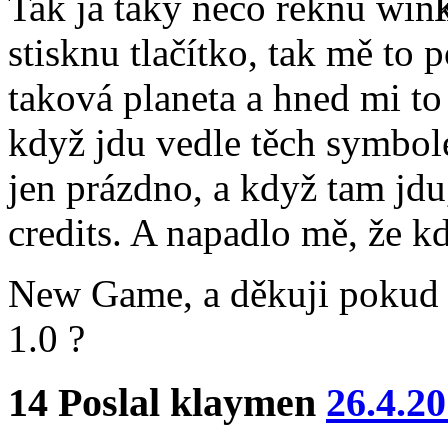
Tak já taky něco řeknu
K
stisknu tlačítko, tak mě to 
taková planeta a hned mi t
když jdu vedle těch symbole
jen prázdno, a když tam jdu
credits. A napadlo mě, že k
New Game, a děkuji pokud 
1.0 ?
14
Poslal
klaymen
26.4.2