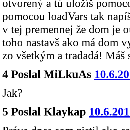
otvorený a tú uložíš pomoc
pomocou loadVars tak napíše
v tej premennej že dom je 
toho nastavš ako má dom vy
zo všetkým a tradadá! Máš s
4
Poslal
MiLkuAs
10.6.20
Jak?
5
Poslal
Klaykap
10.6.201