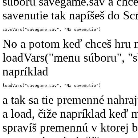
súboru savegame.sav a chc
savenutie tak napíšeš do Scr
saveVars("savegame.sav", "Na savenutie")
No a potom keď chceš hru n
loadVars("menu súboru", "
napríklad
loadVars("savegame.sav", "Na savenutie")
a tak sa tie premenné nahra
a load, čiže napríklad keď
spravíš premennú v ktorej b