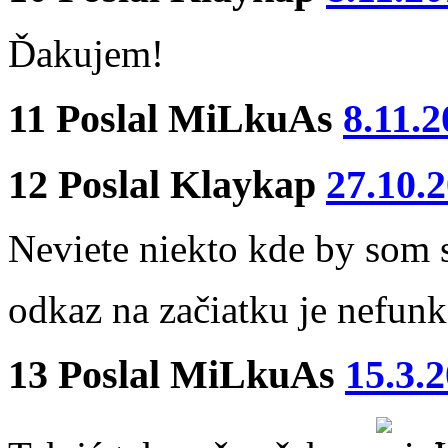
Ďakujem!
11
Poslal
MiLkuAs
8.11.2
12
Poslal
Klaykap
27.10.
Neviete niekto kde by som 
odkaz na začiatku je nefun
13
Poslal
MiLkuAs
15.3.