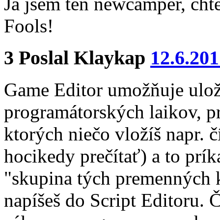
Já jsem ten newcamper, chtěl
Fools!
3
Poslal
Klaykap
12.6.201
Game Editor umožňuje ulož
programátorských laikov, p
ktorých niečo vložíš napr. 
hocikedy prečítať) a to pr
"skupina tých premenných kt
napíšeš do Script Editoru. 