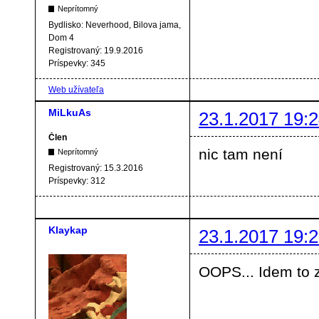
Neprítomný
Bydlisko:
Neverhood, Bilova jama,
Dom 4
Registrovaný:
19.9.2016
Príspevky:
345
Web užívateľa
MiLkuAs
23.1.2017 19:2
Člen
nic tam není
Neprítomný
Registrovaný:
15.3.2016
Príspevky:
312
Klaykap
23.1.2017 19:2
OOPS... Idem to 