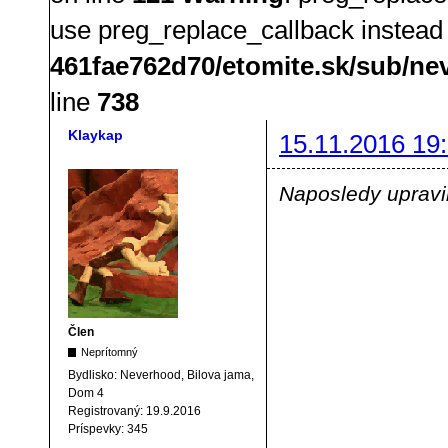
use preg_replace_callback instead
461fae762d70/etomite.sk/sub/ne
line
738
Klaykap
15.11.2016 19
Naposledy upravi
Člen
Neprítomný
Bydlisko:
Neverhood, Bilova jama,
Dom 4
Registrovaný:
19.9.2016
Príspevky:
345