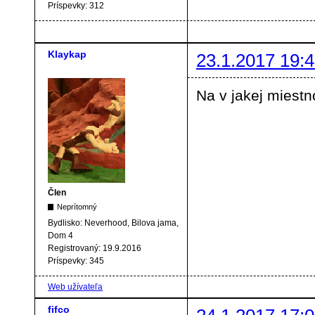
Príspevky:
312
Klaykap
23.1.2017 19:4
Na v jakej miestn
Člen
Neprítomný
Bydlisko:
Neverhood, Bilova jama,
Dom 4
Registrovaný:
19.9.2016
Príspevky:
345
Web užívateľa
fifco