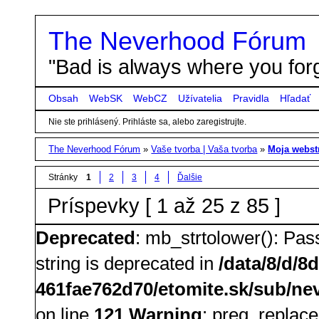
The Neverhood Fórum
"Bad is always where you forg
Obsah
WebSK
WebCZ
Užívatelia
Pravidla
Hľadať
Nie ste prihlásený.
Prihláste sa, alebo zaregistrujte.
The Neverhood Fórum
»
Vaše tvorba | Vaša tvorba
»
Moja webst
Stránky
1
2
3
4
Ďalšie
Príspevky [ 1 až 25 z 85 ]
Deprecated
: mb_strtolower(): Pass
string is deprecated in
/data/8/d/8
461fae762d70/etomite.sk/sub/nev
on line
121
Warning
: preg_replace