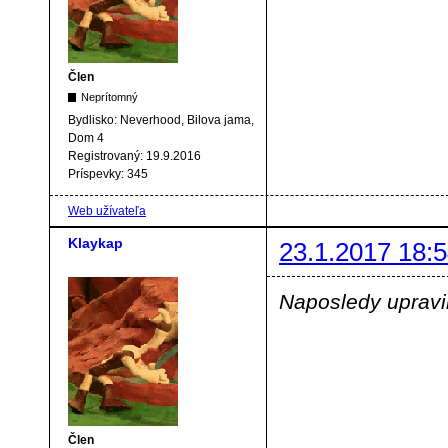
Člen
Neprítomný
Bydlisko:
Neverhood, Bilova jama,
Dom 4
Registrovaný:
19.9.2016
Príspevky:
345
Web užívateľa
Klaykap
23.1.2017 18:5
Naposledy upravil
Člen