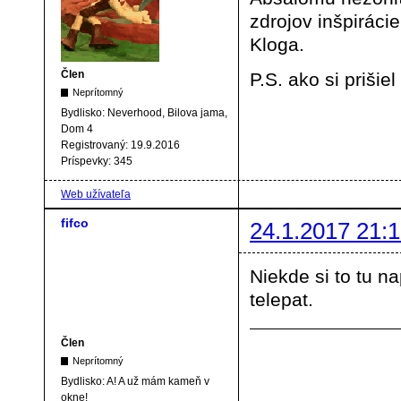
zdrojov inšpirácie
Kloga.
Člen
P.S. ako si priši
Neprítomný
Bydlisko:
Neverhood, Bilova jama,
Dom 4
Registrovaný:
19.9.2016
Príspevky:
345
Web užívateľa
fifco
24.1.2017 21:1
Niekde si to tu n
telepat.
Člen
Neprítomný
Bydlisko:
A! A už mám kameň v
okne!