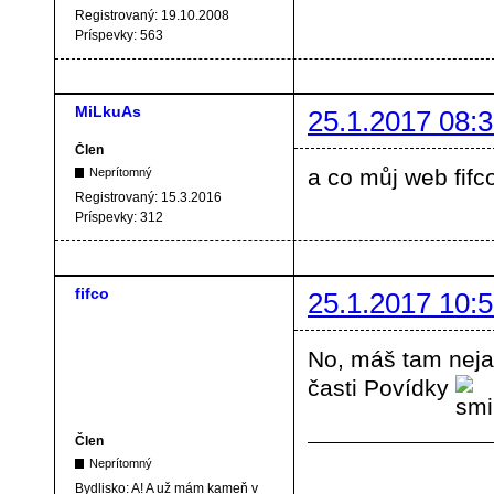
Registrovaný:
19.10.2008
Príspevky:
563
MiLkuAs
25.1.2017 08:3
Člen
a co můj web fifc
Neprítomný
Registrovaný:
15.3.2016
Príspevky:
312
fifco
25.1.2017 10:5
No, máš tam neja
časti Povídky
Člen
Neprítomný
Bydlisko:
A! A už mám kameň v