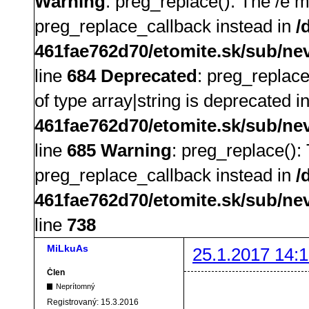
Warning
: preg_replace(): The /e m
preg_replace_callback instead in
/
461fae762d70/etomite.sk/sub/ne
line
684
Deprecated
: preg_replace
of type array|string is deprecated i
461fae762d70/etomite.sk/sub/ne
line
685
Warning
: preg_replace():
preg_replace_callback instead in
/
461fae762d70/etomite.sk/sub/ne
line
738
MiLkuAs
25.1.2017 14:1
Člen
Neprítomný
Registrovaný:
15.3.2016