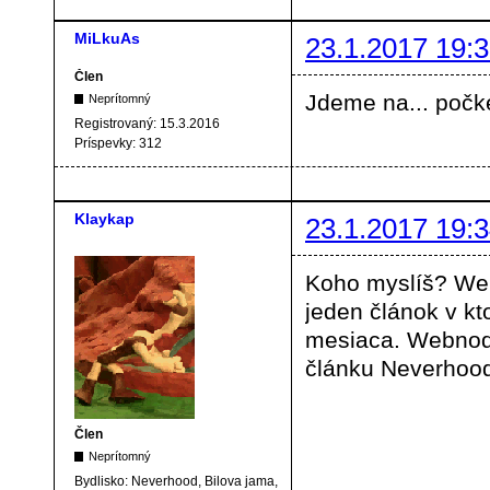
MiLkuAs
23.1.2017 19:3
Člen
Jdeme na... počk
Neprítomný
Registrovaný:
15.3.2016
Príspevky:
312
Klaykap
23.1.2017 19:3
Koho myslíš? Web
jeden článok v kt
mesiaca. Webnode
článku Neverhood
Člen
Neprítomný
Bydlisko:
Neverhood, Bilova jama,