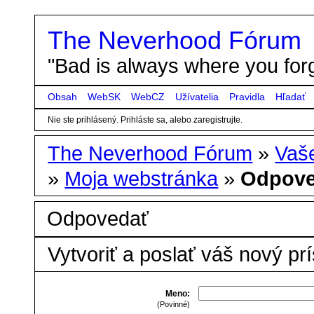
The Neverhood Fórum
"Bad is always where you forg
Obsah
WebSK
WebCZ
Užívatelia
Pravidla
Hľadať
Nie ste prihlásený.
Prihláste sa, alebo zaregistrujte.
The Neverhood Fórum
»
Vaše
»
Moja webstránka
»
Odpov
Odpovedať
Vytvoriť a poslať váš nový pr
Meno:
(Povinné)