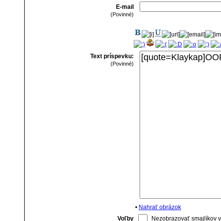
E-mail
(Povinné)
Text príspevku:
(Povinné)
•
Nahrať obrázok
Voľby
Nezobrazovať smajlíkov v