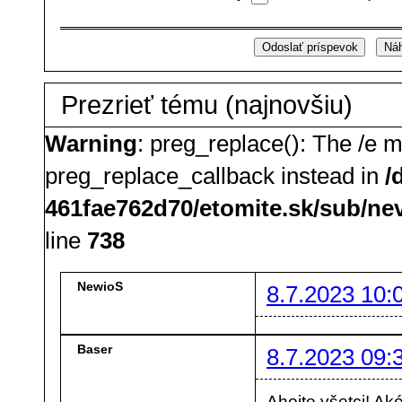
Prezrieť tému (najnovšiu)
Warning
: preg_replace(): The /e m
preg_replace_callback instead in
/
461fae762d70/etomite.sk/sub/ne
line
738
NewioS
8.7.2023 10:
Baser
8.7.2023 09:
Ahojte všetci! Ak