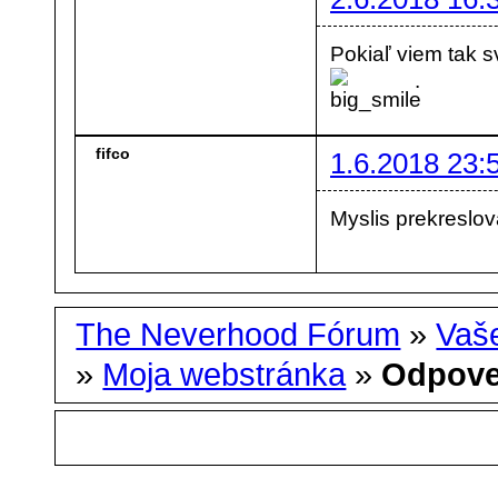
Pokiaľ viem tak sv
.
fifco
1.6.2018 23:
Myslis prekresl
The Neverhood Fórum
»
Vaše
»
Moja webstránka
»
Odpov