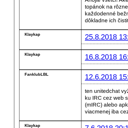
topánok na rôzne p
každodenné bežné
dôkladne ich čisti
Klaykap
25.8.2018 13
Klaykap
16.8.2018 16
FanklubLBL
12.6.2018 15
ten unitedchat v
ku IRC cez web sk
(mIRC) alebo apk
viacmenej iba cez
Klaykap
7.6.2018 20: