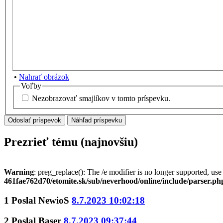
•
Nahrať obrázok
Voľby
Nezobrazovať smajlíkov v tomto príspevku.
Prezrieť tému (najnovšiu)
Warning
: preg_replace(): The /e modifier is no longer supported, us
461fae762d70/etomite.sk/sub/neverhood/online/include/parser.ph
1
Poslal
NewioS
8.7.2023 10:02:18
2
Poslal
Baser
8.7.2023 09:37:44