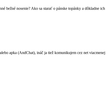
denné bežné nosenie? Ako sa starať o pánske topánky a dôkladne ich
 alebo apka (AndChat), ináč ja tiež komunikujem cez net viacmenej