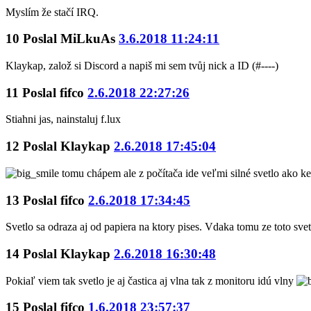
Myslím že stačí IRQ.
10
Poslal
MiLkuAs
3.6.2018 11:24:11
Klaykap, založ si Discord a napiš mi sem tvůj nick a ID (#----)
11
Poslal
fifco
2.6.2018 22:27:26
Stiahni jas, nainstaluj f.lux
12
Poslal
Klaykap
2.6.2018 17:45:04
tomu chápem ale z počítača ide veľmi silné svetlo ako keb
13
Poslal
fifco
2.6.2018 17:34:45
Svetlo sa odraza aj od papiera na ktory pises. Vdaka tomu ze toto svet
14
Poslal
Klaykap
2.6.2018 16:30:48
Pokiaľ viem tak svetlo je aj častica aj vlna tak z monitoru idú vlny
15
Poslal
fifco
1.6.2018 23:57:37