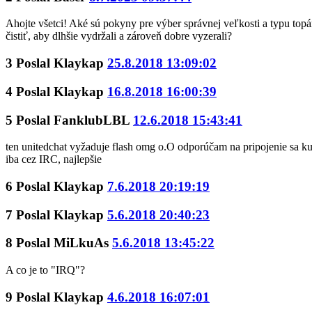
Ahojte všetci! Aké sú pokyny pre výber správnej veľkosti a typu topá
čistiť, aby dlhšie vydržali a zároveň dobre vyzerali?
3
Poslal
Klaykap
25.8.2018 13:09:02
4
Poslal
Klaykap
16.8.2018 16:00:39
5
Poslal
FanklubLBL
12.6.2018 15:43:41
ten unitedchat vyžaduje flash omg o.O odporúčam na pripojenie sa ku
iba cez IRC, najlepšie
6
Poslal
Klaykap
7.6.2018 20:19:19
7
Poslal
Klaykap
5.6.2018 20:40:23
8
Poslal
MiLkuAs
5.6.2018 13:45:22
A co je to "IRQ"?
9
Poslal
Klaykap
4.6.2018 16:07:01