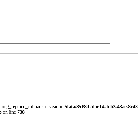
e preg_replace_callback instead in
/data/8/d/8d2dae14-1cb3-48ae-8c48
p
on line
738