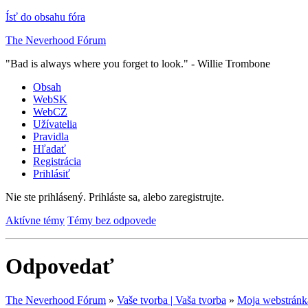
Ísť do obsahu fóra
The Neverhood Fórum
"Bad is always where you forget to look." - Willie Trombone
Obsah
WebSK
WebCZ
Užívatelia
Pravidla
Hľadať
Registrácia
Prihlásiť
Nie ste prihlásený.
Prihláste sa, alebo zaregistrujte.
Aktívne témy
Témy bez odpovede
Odpovedať
The Neverhood Fórum
»
Vaše tvorba | Vaša tvorba
»
Moja webstránk