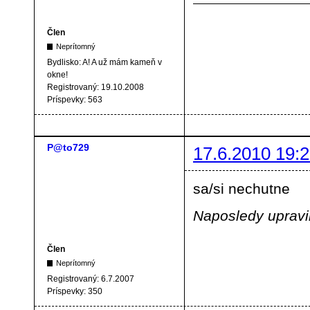
Člen
Neprítomný
Bydlisko:
A! A už mám kameň v
okne!
Registrovaný:
19.10.2008
Príspevky:
563
P@to729
17.6.2010 19:2
sa/si nechutne
Naposledy upravi
Člen
Neprítomný
Registrovaný:
6.7.2007
Príspevky:
350