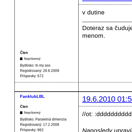
v dutine
Doteraz sa čuduje
menom.
Člen
Neprítomný
Bydlisko:
In my ass
Registrovaný:
26.6.2009
Príspevky:
672
FanklubLBL
19.6.2010 01:5
Člen
//ot: :ddddddddd
Neprítomný
Bydlisko:
Paralelná dimenzia
Registrovaný:
17.2.2008
Naposledy upravi
Príspevky:
862