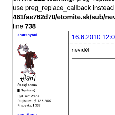
use preg_replace_callback instead
461fae762d70/etomite.sk/sub/ne
line
738
churchyard
16.6.2010 12:0
neviděl.
Český admin
Neprítomný
Bydlisko:
Praha
Registrovaný:
12.5.2007
Príspevky:
1,337
Web užívateľa