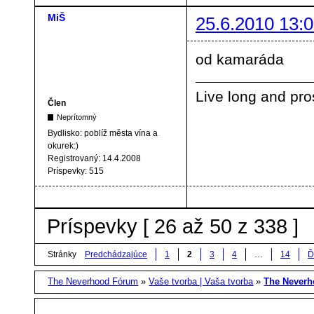
MiŠ
25.6.2010 13:0
od kamaráda
Live long and pro
Člen
Neprítomný
Bydlisko:
poblíž města vína a
okurek:)
Registrovaný:
14.4.2008
Príspevky:
515
Príspevky [ 26 až 50 z 338 ]
Stránky
Predchádzajúce
1
2
3
4
…
14
Ď
The Neverhood Fórum
»
Vaše tvorba | Vaša tvorba
»
The Neverh