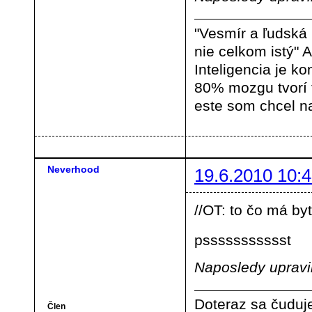
"Vesmír a ľudská
nie celkom istý" A
Inteligencia je ko
80% mozgu tvorí
este som chcel na
Neverhood
19.6.2010 10:4
//OT: to čo má b
pssssssssssst
Naposledy upravi
Doteraz sa čuduje
Člen