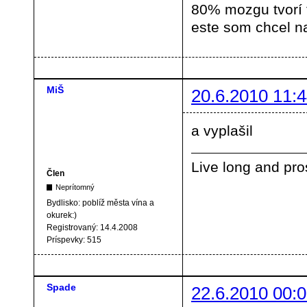
80% mozgu tvorí
este som chcel na
MiŠ
20.6.2010 11:4
a vyplašil
Live long and pro
Člen
Neprítomný
Bydlisko:
poblíž města vína a
okurek:)
Registrovaný:
14.4.2008
Príspevky:
515
Spade
22.6.2010 00:0