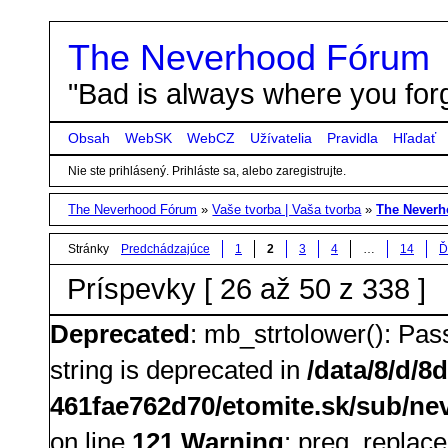
The Neverhood Fórum
"Bad is always where you forg
Obsah
WebSK
WebCZ
Užívatelia
Pravidla
Hľadať
Nie ste prihlásený.
Prihláste sa, alebo zaregistrujte.
The Neverhood Fórum
»
Vaše tvorba | Vaša tvorba
»
The Neverh
Stránky
Predchádzajúce
1
2
3
4
…
14
Ď
Príspevky [ 26 až 50 z 338 ]
Deprecated
: mb_strtolower(): Pass
string is deprecated in
/data/8/d/8
461fae762d70/etomite.sk/sub/nev
on line
121
Warning
: preg_replace