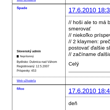
Spade
17.6.2010 18:3
// hoši ale to má b
smerovať
// niekoľko prís
// 2 klaymen: preč
postovať ďalšie s
Slovenský admin
// začíname ďalšiu
Neprítomný
Bydlisko:
Dubnica nad Váhom
Celý
Registrovaný:
12.5.2007
Príspevky:
453
Web užívateľa
fifco
17.6.2010 18:4
deň