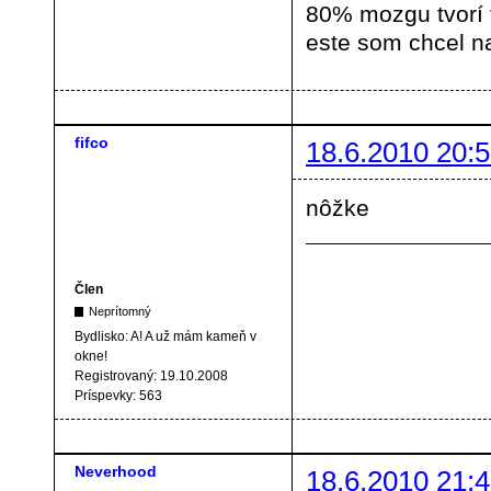
80% mozgu tvorí
este som chcel na
fifco
18.6.2010 20:5
nôžke
Člen
Neprítomný
Bydlisko:
A! A už mám kameň v
okne!
Registrovaný:
19.10.2008
Príspevky:
563
Neverhood
18.6.2010 21:4