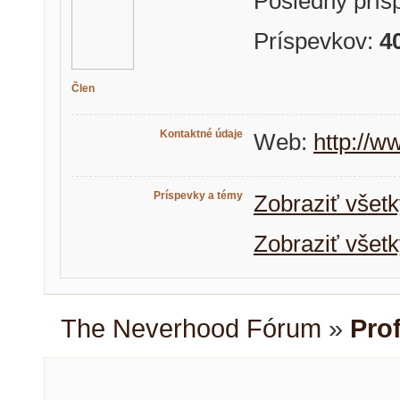
Posledný prís
Príspevkov:
4
Člen
Kontaktné údaje
Web:
http://w
Príspevky a témy
Zobraziť všetk
Zobraziť všetk
The Neverhood Fórum
»
Prof