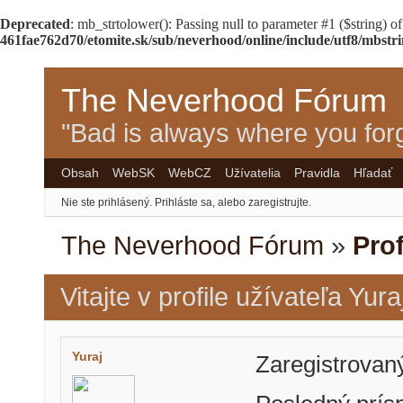
Deprecated
: mb_strtolower(): Passing null to parameter #1 ($string) of
461fae762d70/etomite.sk/sub/neverhood/online/include/utf8/mbstr
The Neverhood Fórum
"Bad is always where you forg
Obsah
WebSK
WebCZ
Užívatelia
Pravidla
Hľadať
Nie ste prihlásený.
Prihláste sa, alebo zaregistrujte.
The Neverhood Fórum
»
Prof
Vitajte v profile užívateľa Yura
Yuraj
Zaregistrovan