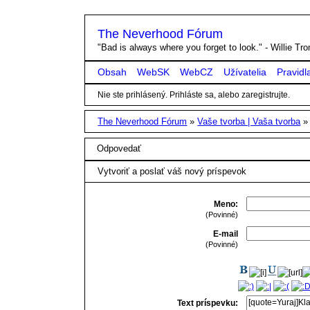
The Neverhood Fórum
"Bad is always where you forget to look." - Willie T
Obsah
WebSK
WebCZ
Užívatelia
Pravidl
Nie ste prihlásený.
Prihláste sa, alebo zaregistrujte.
The Neverhood Fórum
»
Vaše tvorba | Vaša tvorba
Odpovedať
Vytvoriť a poslať váš nový príspevok
Meno:
(Povinné)
E-mail
(Povinné)
Text príspevku: