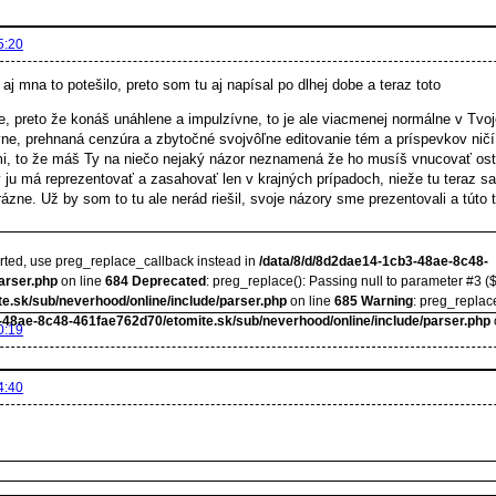
5:20
j mna to potešilo, preto som tu aj napísal po dlhej dobe a teraz toto
, preto že konáš unáhlene a impulzívne, to je ale viacmenej normálne v Tvo
vne, prehnaná cenzúra a zbytočné svojvôľne editovanie tém a príspevkov ničí 
, to že máš Ty na niečo nejaký názor neznamená že ho musíš vnucovať os
rý ju má reprezentovať a zasahovať len v krajných prípadoch, nieže tu teraz
rázne. Už by som to tu ale nerád riešil, svoje názory sme prezentovali a túto
orted, use preg_replace_callback instead in
/data/8/d/8d2dae14-1cb3-48ae-8c48-
arser.php
on line
684
Deprecated
: preg_replace(): Passing null to parameter #3 ($
e.sk/sub/neverhood/online/include/parser.php
on line
685
Warning
: preg_replace
-48ae-8c48-461fae762d70/etomite.sk/sub/neverhood/online/include/parser.php
0:19
4:40