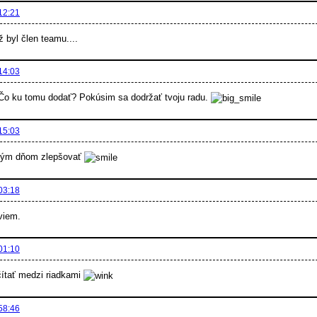
12:21
ž byl člen teamu....
14:03
o ku tomu dodať? Pokúsim sa dodržať tvoju radu.
15:03
dým dňom zlepšovať
03:18
viem.
01:10
čítať medzi riadkami
58:46