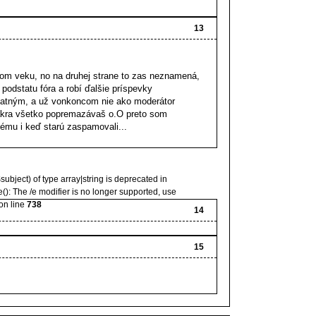
13
jom veku, no na druhej strane to zas neznamená,
podstatu fóra a robí ďalšie príspevky
tatným, a už vonkoncom nie ako moderátor
 sakra všetko popremazávaš o.O preto som
 tému i keď starú zaspamovali...
subject) of type array|string is deprecated in
(): The /e modifier is no longer supported, use
on line
738
14
15