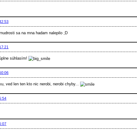
42:53
 mudrosti sa na mna hadam nalepilo ;D
17:21
plne súhlasím!
50:06
dku, ved len ten kto nic nerobi, nerobi chyby...
5:54
5:07