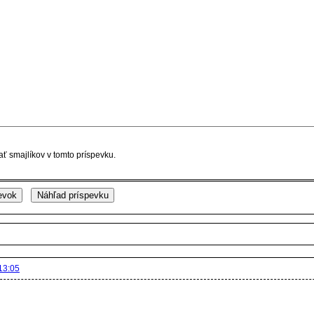
ť smajlíkov v tomto príspevku.
13:05