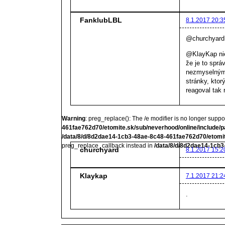
FanklubLBL
8.1.2017 20:3
@churchyard a
@KlayKap nie
že je to sprá
nezmyselnými
stránky, kto
reagoval tak 
Warning
: preg_replace(): The /e modifier is no longer supp
461fae762d70/etomite.sk/sub/neverhood/online/include/p
/data/8/d/8d2dae14-1cb3-48ae-8c48-461fae762d70/etomit
preg_replace_callback instead in
/data/8/d/8d2dae14-1cb3
churchyard
8.1.2017 15:2
Klaykap
7.1.2017 21:2
.