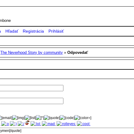
rombone
a
Hľadať
Registrácia
Prihlásiť
»
The Neverhood Story by community
»
Odpovedať