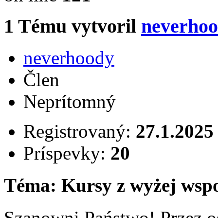
1
Tému vytvoril
neverho
neverhoody
Člen
Neprítomný
Registrovaný:
27.1.2025
Príspevky:
20
Téma: Kursy z wyżej wsp
Szanowni Państwo! Przez os