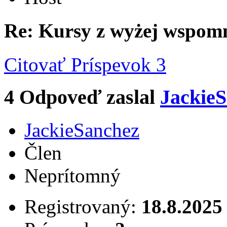
Re: Kursy z wyżej wspom
Citovať
Príspevok 3
4
Odpoveď zaslal
Jackie
JackieSanchez
Člen
Neprítomný
Registrovaný:
18.8.2025