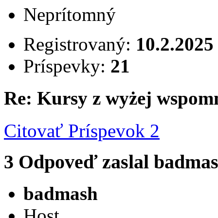
Neprítomný
Registrovaný:
10.2.2025
Príspevky:
21
Re: Kursy z wyżej wspom
Citovať
Príspevok 2
3
Odpoveď zaslal
badma
badmash
Host