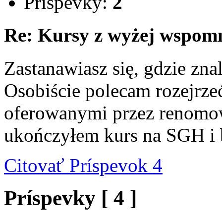
Príspevky:
2
Re: Kursy z wyżej wspom
Zastanawiasz się, gdzie zna
Osobiście polecam rozejrze
oferowanymi przez renomo
ukończyłem kurs na SGH i b
Citovať
Príspevok 4
Príspevky [ 4 ]