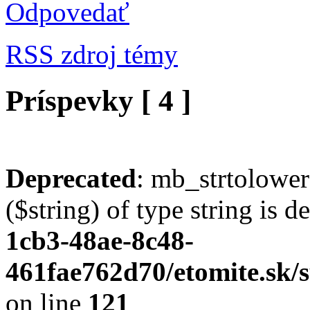
Odpovedať
RSS zdroj témy
Príspevky [ 4 ]
Deprecated
: mb_strtolower
($string) of type string is 
1cb3-48ae-8c48-
461fae762d70/etomite.sk/s
on line
121