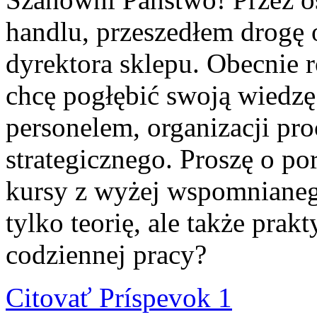
handlu, przeszedłem drogę 
dyrektora sklepu. Obecnie
chcę pogłębić swoją wiedzę
personelem, organizacji pr
strategicznego. Proszę o po
kursy z wyżej wspomnianego
tylko teorię, ale także pra
codziennej pracy?
Citovať
Príspevok 1