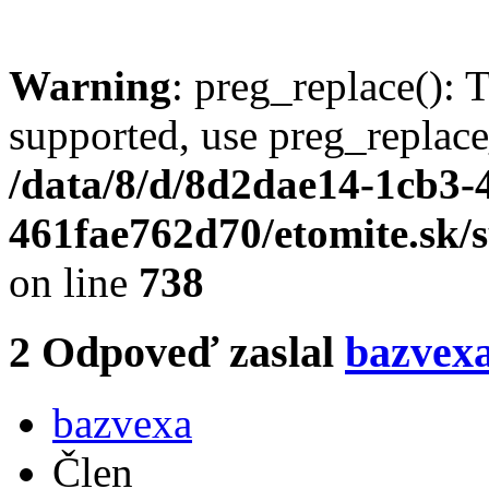
Warning
: preg_replace(): 
supported, use preg_replace
/data/8/d/8d2dae14-1cb3-
461fae762d70/etomite.sk/
on line
738
2
Odpoveď zaslal
bazvex
bazvexa
Člen