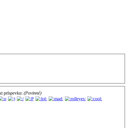
xt príspevku:
(Povinné)