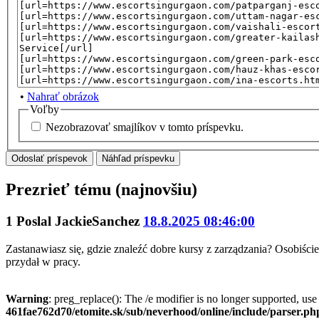
•
Nahrať obrázok
Voľby
Nezobrazovať smajlíkov v tomto príspevku.
Prezrieť tému (najnovšiu)
1
Poslal
JackieSanchez
18.8.2025 08:46:00
Zastanawiasz się, gdzie znaleźć dobre kursy z zarządzania? Osobiś
przydał w pracy.
Warning
: preg_replace(): The /e modifier is no longer supported, us
461fae762d70/etomite.sk/sub/neverhood/online/include/parser.ph