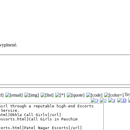
vyplnené.
Te