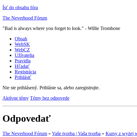
Ísť do obsahu fóra
The Neverhood Fórum
"Bad is always where you forget to look." - Willie Trombone
Obsah
WebSK
WebCZ
Užívatelia
Pravidla
Hľadať
Registrácia
Prihlásiť
Nie ste prihlásený.
Prihláste sa, alebo zaregistrujte.
Aktívne témy
Témy bez odpovede
Odpovedať
The Neverhood Fórum
»
Vaše tvorba | Vaša tvorba
»
Kursy z wyżej 