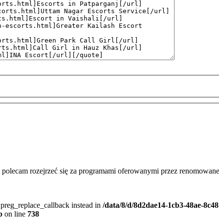
cie polecam rozejrzeć się za programami oferowanymi przez renomowan
e preg_replace_callback instead in
/data/8/d/8d2dae14-1cb3-48ae-8c48
p
on line
738