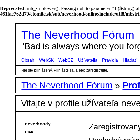
Deprecated
: mb_strtolower(): Passing null to parameter #1 ($string) of
461fae762d70/etomite.sk/sub/neverhood/online/include/utf8/mbstr
The Neverhood Fórum
"Bad is always where you forg
Obsah
WebSK
WebCZ
Užívatelia
Pravidla
Hľadať
Nie ste prihlásený.
Prihláste sa, alebo zaregistrujte.
The Neverhood Fórum
»
Pro
Vitajte v profile užívateľa ne
neverhoody
Zaregistrovan
Člen