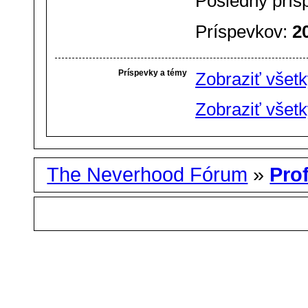
Posledný prís
Príspevkov:
2
Príspevky a témy
Zobraziť všet
Zobraziť všet
The Neverhood Fórum
»
Pro