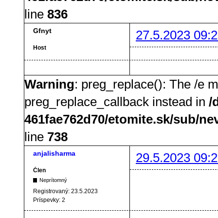
line
836
Gfnyt
27.5.2023 09:2
Host
Warning
: preg_replace(): The /e m
preg_replace_callback instead in
/
461fae762d70/etomite.sk/sub/ne
line
738
anjalisharma
29.5.2023 09:2
Člen
Neprítomný
Registrovaný:
23.5.2023
Príspevky:
2