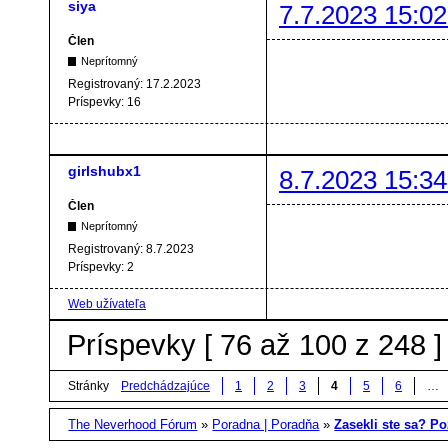
siya
7.7.2023 15:02
Člen
Neprítomný
Registrovaný:
17.2.2023
Príspevky:
16
girlshubx1
8.7.2023 15:34
Člen
Neprítomný
Registrovaný:
8.7.2023
Príspevky:
2
Web užívateľa
Príspevky [ 76 až 100 z 248 ]
Stránky
Predchádzajúce
1
2
3
4
5
6
…
The Neverhood Fórum
»
Poradna | Poradňa
»
Zasekli ste sa? Poz