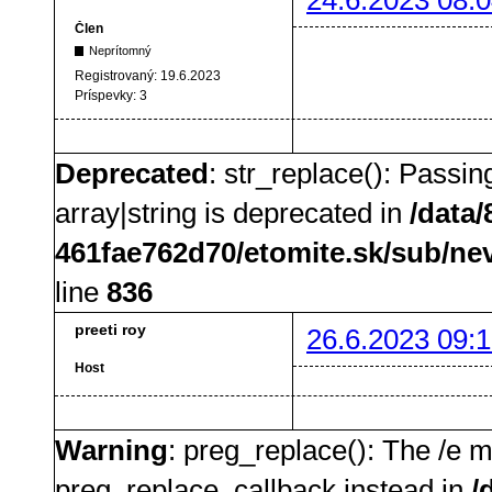
Člen
Neprítomný
Registrovaný:
19.6.2023
Príspevky:
3
Deprecated
: str_replace(): Passin
array|string is deprecated in
/data
461fae762d70/etomite.sk/sub/ne
line
836
preeti roy
26.6.2023 09:1
Host
Warning
: preg_replace(): The /e m
preg_replace_callback instead in
/