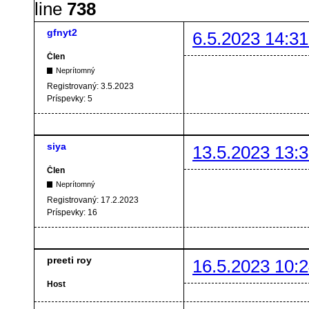
line
738
gfnyt2
6.5.2023 14:31
Člen
Neprítomný
Registrovaný:
3.5.2023
Príspevky:
5
siya
13.5.2023 13:3
Člen
Neprítomný
Registrovaný:
17.2.2023
Príspevky:
16
preeti roy
16.5.2023 10:2
Host