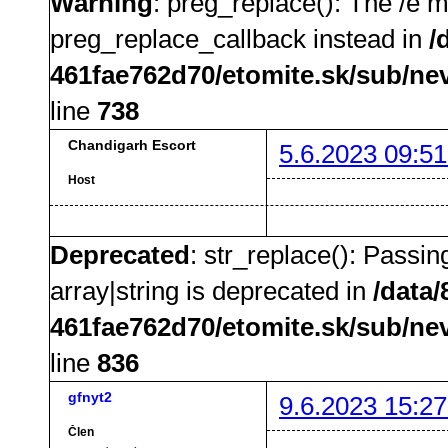
Warning
: preg_replace(): The /e m
preg_replace_callback instead in
/
461fae762d70/etomite.sk/sub/ne
line
738
Chandigarh Escort
5.6.2023 09:51
Host
Deprecated
: str_replace(): Passin
array|string is deprecated in
/data
461fae762d70/etomite.sk/sub/ne
line
836
gfnyt2
9.6.2023 15:27
Člen