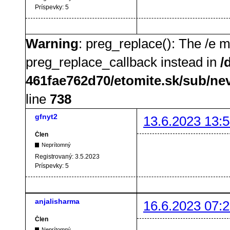
Príspevky:
5
Warning
: preg_replace(): The /e m
preg_replace_callback instead in
/
461fae762d70/etomite.sk/sub/ne
line
738
gfnyt2
13.6.2023 13:5
Člen
Neprítomný
Registrovaný:
3.5.2023
Príspevky:
5
anjalisharma
16.6.2023 07:2
Člen
Neprítomný