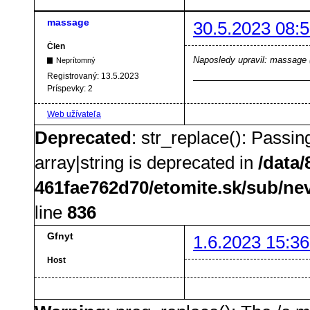
massage
30.5.2023 08:5
Člen
Naposledy upravil: massage 
Neprítomný
Registrovaný:
13.5.2023
Príspevky:
2
Web užívateľa
Deprecated
: str_replace(): Passin
array|string is deprecated in
/data
461fae762d70/etomite.sk/sub/ne
line
836
Gfnyt
1.6.2023 15:36
Host