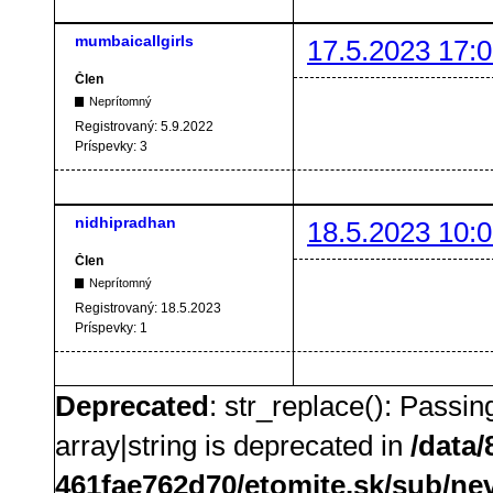
mumbaicallgirls
17.5.2023 17:0
Člen
Neprítomný
Registrovaný:
5.9.2022
Príspevky:
3
nidhipradhan
18.5.2023 10:0
Člen
Neprítomný
Registrovaný:
18.5.2023
Príspevky:
1
Deprecated
: str_replace(): Passin
array|string is deprecated in
/data
461fae762d70/etomite.sk/sub/ne