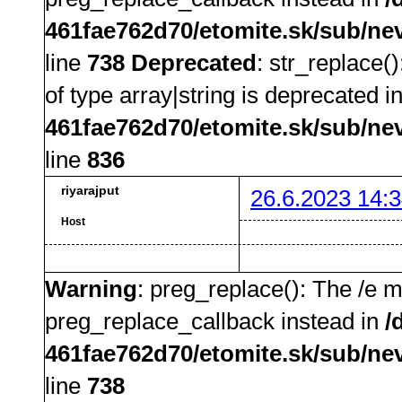
461fae762d70/etomite.sk/sub/ne
line
738
Deprecated
: str_replace(
of type array|string is deprecated i
461fae762d70/etomite.sk/sub/ne
line
836
riyarajput
26.6.2023 14:3
Host
Warning
: preg_replace(): The /e m
preg_replace_callback instead in
/
461fae762d70/etomite.sk/sub/ne
line
738