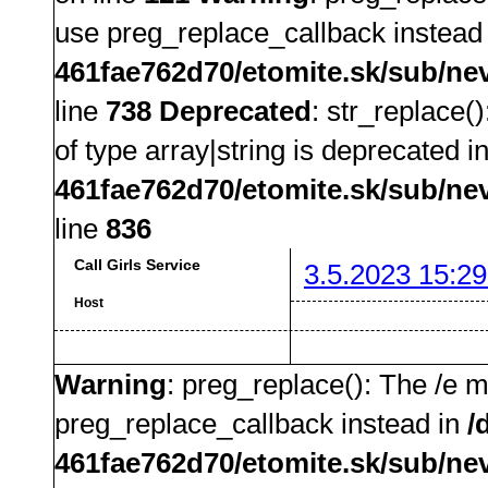
use preg_replace_callback instead
461fae762d70/etomite.sk/sub/ne
line
738
Deprecated
: str_replace(
of type array|string is deprecated i
461fae762d70/etomite.sk/sub/ne
line
836
Call Girls Service
3.5.2023 15:29
Host
Warning
: preg_replace(): The /e m
preg_replace_callback instead in
/
461fae762d70/etomite.sk/sub/ne