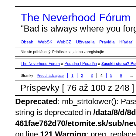
The Neverhood Fórum
"Bad is always where you forg
Obsah
WebSK
WebCZ
Užívatelia
Pravidla
Hľadať
Nie ste prihlásený.
Prihláste sa, alebo zaregistrujte.
The Neverhood Fórum
»
Poradna | Poradňa
»
Zasekli ste sa? Poz
Stránky
Predchádzajúce
1
2
3
4
5
6
…
Príspevky [ 76 až 100 z 248 ]
Deprecated
: mb_strtolower(): Pass
string is deprecated in
/data/8/d/8
461fae762d70/etomite.sk/sub/nev
on line
121
Warning
: preg_replace