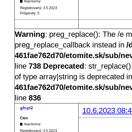
Neprítomný
Registrovaný:
3.5.2023
Príspevky:
5
Warning
: preg_replace(): The /e m
preg_replace_callback instead in
/
461fae762d70/etomite.sk/sub/ne
line
738
Deprecated
: str_replace(
of type array|string is deprecated i
461fae762d70/etomite.sk/sub/ne
line
836
gfnyt2
10.6.2023 08:4
Člen
Neprítomný
Registrovaný:
3.5.2023