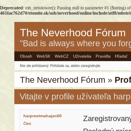
Deprecated
: mb_strtolower(): Passing null to parameter #1 ($string) of
461fae762d70/etomite.sk/sub/neverhood/online/include/utf8/mbstr
The Neverhood Fórum
"Bad is always where you forg
Obsah
WebSK
WebCZ
Užívatelia
Pravidla
Hľadať
Nie ste prihlásený.
Prihláste sa, alebo zaregistrujte.
The Neverhood Fórum
»
Pro
Vitajte v profile užívateľa ha
harpreetmahajan60
Zaregistrovan
Člen