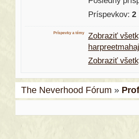
Posledný prís
Príspevkov:
2
Príspevky a témy
Zobraziť všetk
harpreetmaha
Zobraziť všet
The Neverhood Fórum
»
Pro