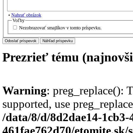
•
Nahrať obrázok
Voľby
Nezobrazovať smajlíkov v tomto príspevku.
Prezrieť tému (najnovši
Warning
: preg_replace(): 
supported, use preg_replace
/data/8/d/8d2dae14-1cb3-
461fae762d70/etomite.sk/