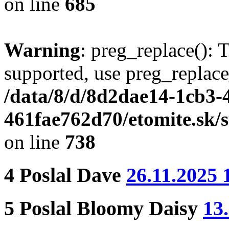
on line
685
Warning
: preg_replace(): 
supported, use preg_replace
/data/8/d/8d2dae14-1cb3-
461fae762d70/etomite.sk/
on line
738
4
Poslal
Dave
26.11.2025 
5
Poslal
Bloomy Daisy
13