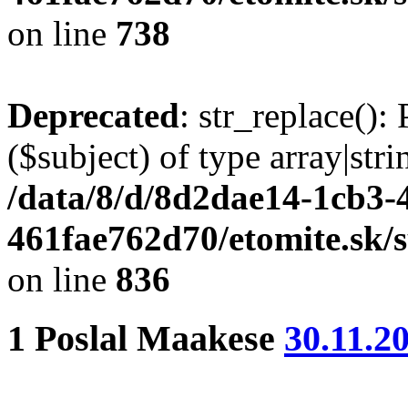
on line
738
Deprecated
: str_replace():
($subject) of type array|stri
/data/8/d/8d2dae14-1cb3-
461fae762d70/etomite.sk/
on line
836
1
Poslal
Maakese
30.11.2