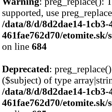
Warning
: preg_replace(): 
supported, use preg_replace
/data/8/d/8d2dae14-1cb3-
461fae762d70/etomite.sk/
on line
684
Deprecated
: preg_replace()
($subject) of type array|stri
/data/8/d/8d2dae14-1cb3-
461fae762d70/etomite.sk/