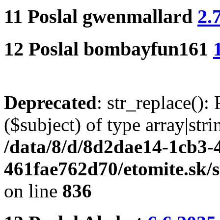
11
Poslal
gwenmallard
2.
12
Poslal
bombayfun161
Deprecated
: str_replace():
($subject) of type array|stri
/data/8/d/8d2dae14-1cb3-
461fae762d70/etomite.sk/
on line
836