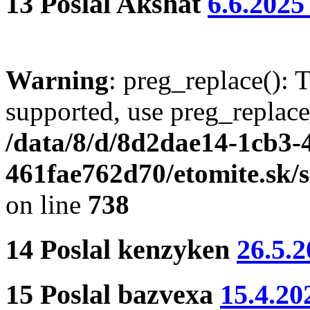
13
Poslal
Akshat
6.6.2025
Warning
: preg_replace(): 
supported, use preg_replace
/data/8/d/8d2dae14-1cb3-
461fae762d70/etomite.sk/
on line
738
14
Poslal
kenzyken
26.5.2
15
Poslal
bazvexa
15.4.20