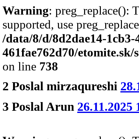
Warning
: preg_replace(): 
supported, use preg_replace
/data/8/d/8d2dae14-1cb3-
461fae762d70/etomite.sk/
on line
738
2
Poslal
mirzaqureshi
28.
3
Poslal
Arun
26.11.2025 