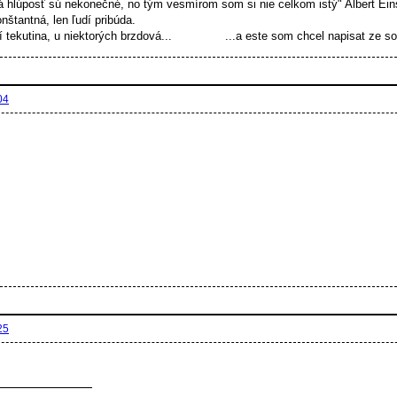
á hlúposť sú nekonečné, no tým vesmírom som si nie celkom istý" Albert Ein
onštantná, len ľudí pribúda.
 tekutina, u niektorých brzdová... ...a este som chcel napisat ze som 
04
25