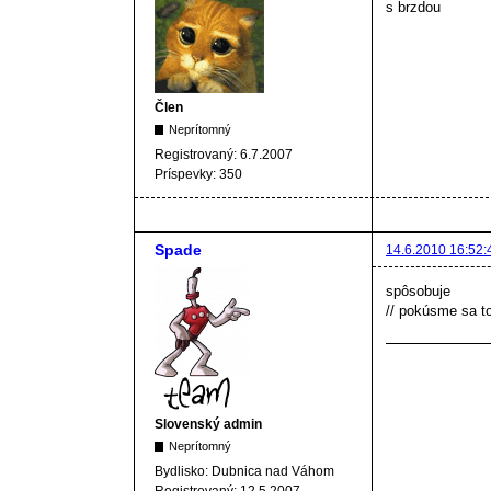
s brzdou
Člen
Neprítomný
Registrovaný:
6.7.2007
Príspevky:
350
Spade
14.6.2010 16:52:
spôsobuje
// pokúsme sa 
Slovenský admin
Neprítomný
Bydlisko:
Dubnica nad Váhom