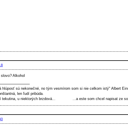
18
slovo? Alkohol
á hlúposť sú nekonečné, no tým vesmírom som si nie celkom istý" Albert Ein
onštantná, len ľudí pribúda.
 tekutina, u niektorých brzdová... ...a este som chcel napisat ze som 
40