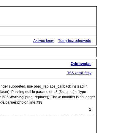
Aktívne témy
Témy bez odpovede
Odpovedať
RSS zdroj témy
 longer supported, use preg_replace_callback instead in
lace(): Passing null to parameter #3 ($subject) of type
ne
685
Warning
: preg_replace(): The /e modifier is no longer
ude/parser.php
on line
738
1