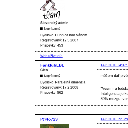
Slovenský admin
Neprítomný
Bydlisko:
Dubnica nad Váhom
Registrovaný:
12.5.2007
Príspevky:
453
Web užívateľa
FanklubLBL
14.6.2010 14:37:
Člen
môžem dať prvé 
Neprítomný
Bydlisko:
Paralelná dimenzia
Registrovaný:
17.2.2008
"Vesmír a ľudsk
Príspevky:
862
Inteligencia je k
80% mozgu tvorí
P@to729
14.6.2010 15:12: