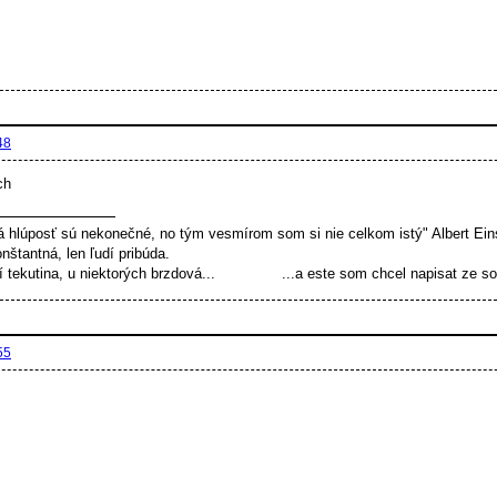
48
ch
á hlúposť sú nekonečné, no tým vesmírom som si nie celkom istý" Albert Ein
onštantná, len ľudí pribúda.
 tekutina, u niektorých brzdová... ...a este som chcel napisat ze som 
55