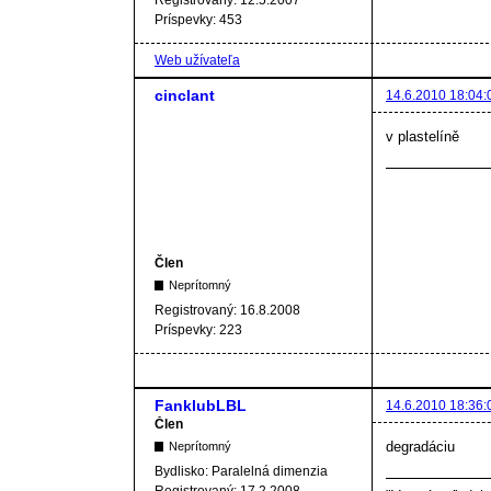
Registrovaný:
12.5.2007
Príspevky:
453
Web užívateľa
cinclant
14.6.2010 18:04:
v plastelíně
Člen
Neprítomný
Registrovaný:
16.8.2008
Príspevky:
223
FanklubLBL
14.6.2010 18:36:
Člen
degradáciu
Neprítomný
Bydlisko:
Paralelná dimenzia