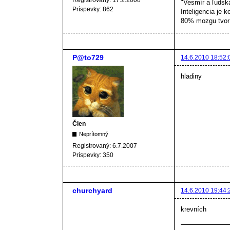
Registrovaný:
17.2.2008
"Vesmír a ľudsk
Príspevky:
862
Inteligencia je k
80% mozgu tvorí
P@to729
14.6.2010 18:52:
hladiny
Člen
Neprítomný
Registrovaný:
6.7.2007
Príspevky:
350
churchyard
14.6.2010 19:44:
krevních