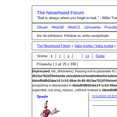
The Neverhood Fórum
"Bad is always where you forget to look." - Willie T
Obsah
WebSK
WebCZ
Užívatelia
Pravidl
Nie ste prihlásený.
Prihláste sa, alebo zaregistrujte.
The Neverhood Fórum
»
Vaše tvorba | Vaša tvorba
Stránky
1
2
3
…
14
Ďalšie
Príspevky [ 1 až 25 z 338 ]
Deprecated
: mb_strtolower(): Passing null to parameter #1 (
461fae762d70/etomite.sk/sub/neverhood/online/include/u
/data/8/d/8d2dae14-1cb3-48ae-8c48-461fae762d70/etomit
array|string is deprecated in
/data/8/d/8d2dae14-1cb3-48ae
supported, use preg_replace_callback instead in
/data/8/d
Spade
13.6.2010 23:25: