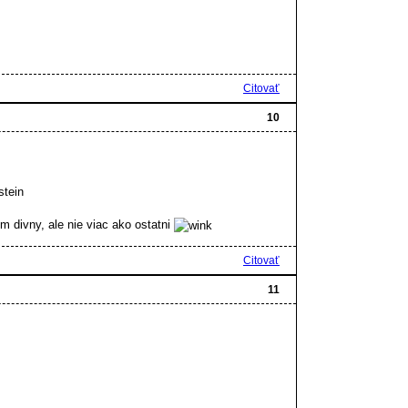
Citovať
10
stein
divny, ale nie viac ako ostatni
Citovať
11