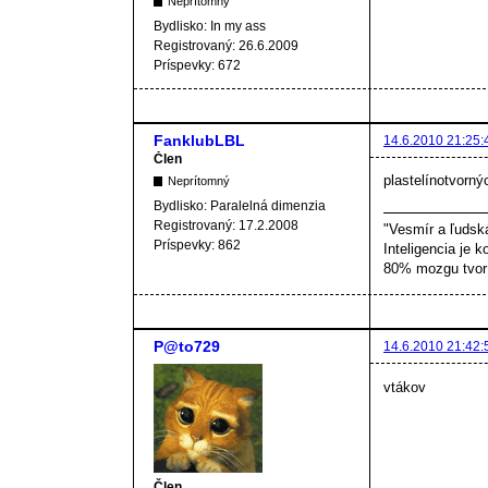
Neprítomný
Bydlisko:
In my ass
Registrovaný:
26.6.2009
Príspevky:
672
FanklubLBL
14.6.2010 21:25:
Člen
plastelínotvorný
Neprítomný
Bydlisko:
Paralelná dimenzia
Registrovaný:
17.2.2008
"Vesmír a ľudsk
Príspevky:
862
Inteligencia je k
80% mozgu tvorí
P@to729
14.6.2010 21:42:
vtákov
Člen