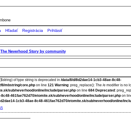
rombone
a
Hľadať
Registrácia
Prihlásiť
»
The Neverhood Story by community
$string) of type string is deprecated in
/data/8/d/8d2dae14-1cb3-48ae-8c48-
tf8/mbstring/core.php
on line
121
Warning
: preg_replace(): The /e modifier is no
e.sk/sub/neverhood/online/include/parser.php
on line
684
Deprecated
: preg_rep
-8c48-461fae762d70/etomite.sk/sub/neverhood/online/include/parser.php
on li
/8d2dae14-1cb3-48ae-8c48-461fae762d70/etomite.sk/sub/neverhood/online/incl
55