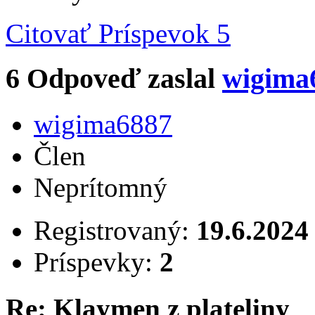
Citovať
Príspevok 5
6
Odpoveď zaslal
wigima
wigima6887
Člen
Neprítomný
Registrovaný:
19.6.2024
Príspevky:
2
Re: Klaymen z plateliny