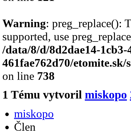
Warning
: preg_replace(): 
supported, use preg_replace
/data/8/d/8d2dae14-1cb3-
461fae762d70/etomite.sk/
on line
738
1
Tému vytvoril
miskopo
miskopo
Člen