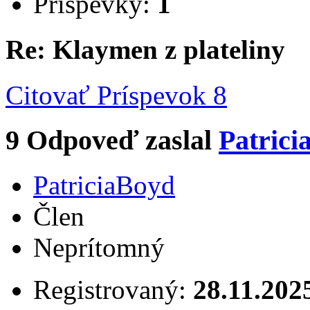
Príspevky:
1
Re: Klaymen z plateliny
Citovať
Príspevok 8
9
Odpoveď zaslal
Patrici
PatriciaBoyd
Člen
Neprítomný
Registrovaný:
28.11.202