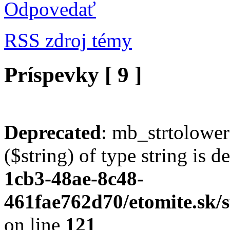
Odpovedať
RSS zdroj témy
Príspevky [ 9 ]
Deprecated
: mb_strtolower
($string) of type string is 
1cb3-48ae-8c48-
461fae762d70/etomite.sk/s
on line
121