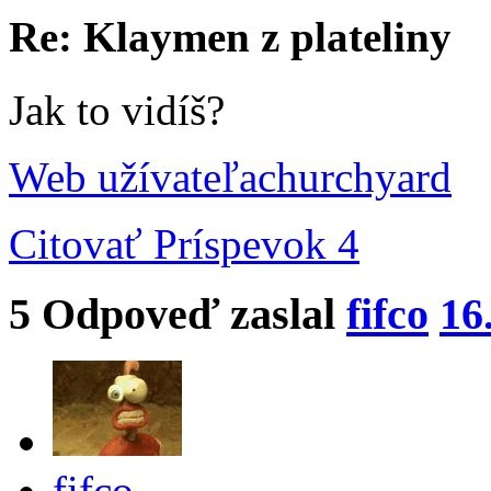
Re: Klaymen z plateliny
Jak to vidíš?
Web užívateľa
churchyard
Citovať
Príspevok 4
5
Odpoveď zaslal
fifco
16
fifco