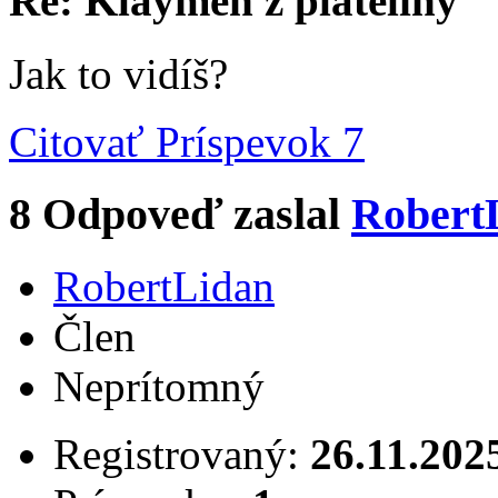
Re: Klaymen z plateliny
Jak to vidíš?
Citovať
Príspevok 7
8
Odpoveď zaslal
Robert
RobertLidan
Člen
Neprítomný
Registrovaný:
26.11.202