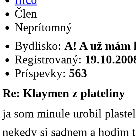
Člen
Neprítomný
Bydlisko:
A! A už mám 
Registrovaný:
19.10.200
Príspevky:
563
Re: Klaymen z plateliny
ja som minule urobil plast
nekedy si sadnem a hodim 