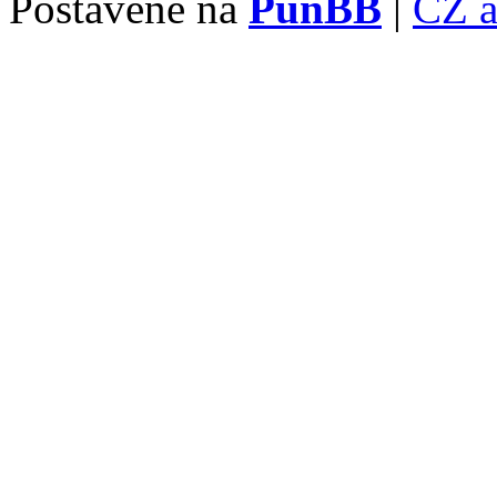
Postavené na
PunBB
|
CZ 