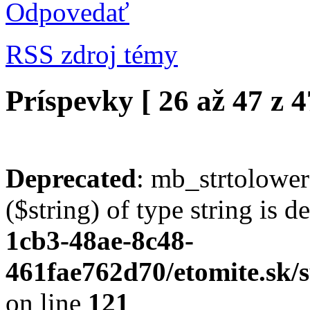
Odpovedať
RSS zdroj témy
Príspevky [ 26 až 47 z 4
Deprecated
: mb_strtolower
($string) of type string is 
1cb3-48ae-8c48-
461fae762d70/etomite.sk/s
on line
121