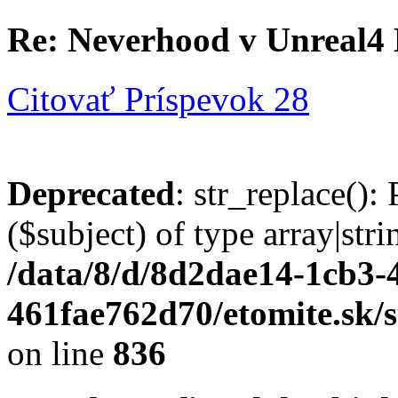
Re: Neverhood v Unreal4
Citovať
Príspevok 28
Deprecated
: str_replace():
($subject) of type array|stri
/data/8/d/8d2dae14-1cb3-
461fae762d70/etomite.sk/
on line
836