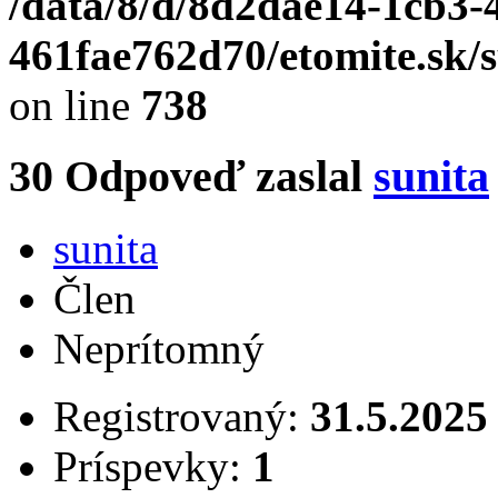
/data/8/d/8d2dae14-1cb3-
461fae762d70/etomite.sk/
on line
738
30
Odpoveď zaslal
sunita
sunita
Člen
Neprítomný
Registrovaný:
31.5.2025
Príspevky:
1