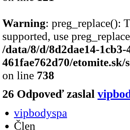
Warning
: preg_replace(): 
supported, use preg_replace
/data/8/d/8d2dae14-1cb3-
461fae762d70/etomite.sk/
on line
738
26
Odpoveď zaslal
vipbo
vipbodyspa
Člen