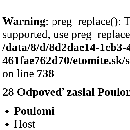
Warning
: preg_replace(): 
supported, use preg_replace
/data/8/d/8d2dae14-1cb3-
461fae762d70/etomite.sk/
on line
738
28
Odpoveď zaslal
Poulo
Poulomi
Host