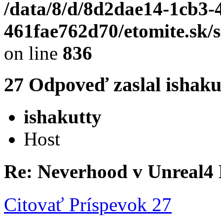
/data/8/d/8d2dae14-1cb3-
461fae762d70/etomite.sk/
on line
836
27
Odpoveď zaslal
ishaku
ishakutty
Host
Re: Neverhood v Unreal4
Citovať
Príspevok 27