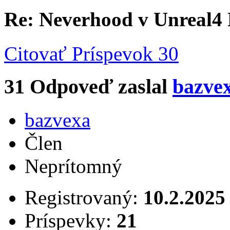
Re: Neverhood v Unreal4
Citovať
Príspevok 30
31
Odpoveď zaslal
bazve
bazvexa
Člen
Neprítomný
Registrovaný:
10.2.2025
Príspevky:
21