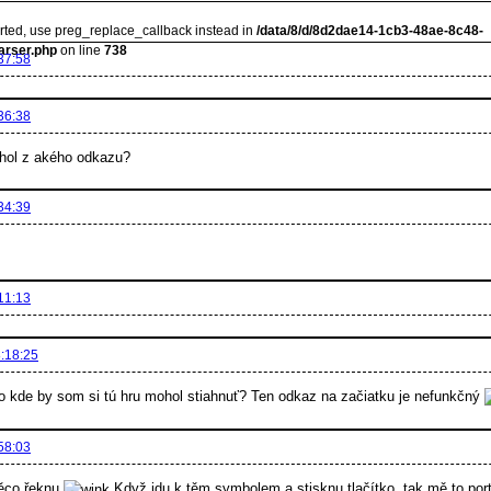
orted, use preg_replace_callback instead in
/data/8/d/8d2dae14-1cb3-48ae-8c48-
arser.php
on line
738
37:58
36:38
iahol z akého odkazu?
34:39
11:13
:18:25
to kde by som si tú hru mohol stiahnuť? Ten odkaz na začiatku je nefunkčný
58:03
něco řeknu
Když jdu k těm symbolem a stisknu tlačítko, tak mě to port