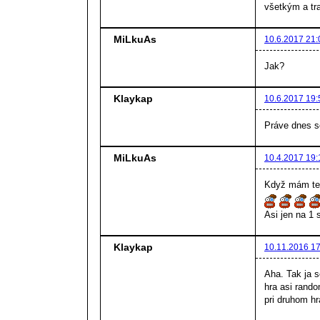
všetkým a tr
MiLkuAs
10.6.2017 21:
Jak?
Klaykap
10.6.2017 19:
Práve dnes s
MiLkuAs
10.4.2017 19:
Když mám ted
Asi jen na 1
Klaykap
10.11.2016 17
Aha. Tak ja 
hra asi rand
pri druhom h