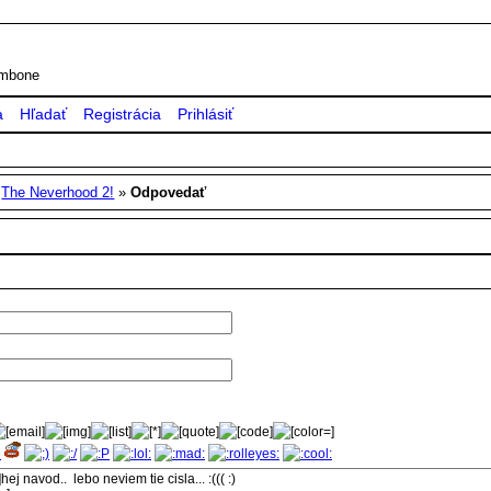
rombone
a
Hľadať
Registrácia
Prihlásiť
»
The Neverhood 2!
»
Odpovedať