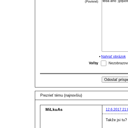
(Povinné)
•
Nahrať obrázok
Voľby
Nezobrazova
Prezrieť tému (najnovšiu)
MiLkuAs
12.6.2017 21:
Takže jsi tu?