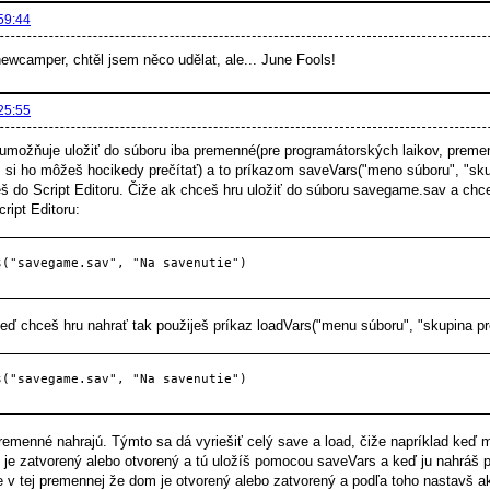
59:44
ewcamper, chtěl jsem něco udělat, ale... June Fools!
25:55
umožňuje uložiť do súboru iba premenné(pre programátorských laikov, premenn
m si ho môžeš hocikedy prečítať) a to príkazom saveVars("meno súboru", "sku
eš do Script Editoru. Čiže ak chceš hru uložiť do súboru savegame.sav a chc
ript Editoru:
s("savegame.sav", "Na savenutie")
eď chceš hru nahrať tak použiješ príkaz loadVars("menu súboru", "skupina p
s("savegame.sav", "Na savenutie")
premenné nahrajú. Týmto sa dá vyriešiť celý save a load, čiže napríklad ke
či je zatvorený alebo otvorený a tú uložíš pomocou saveVars a keď ju nahráš
je v tej premennej že dom je otvorený alebo zatvorený a podľa toho nastavš 