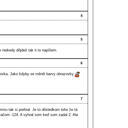
4
5
 niekedy dôjdeš tak ti to napíšem.
6
zovka. Jako kdyby se měnili barvy obrazovky
7
ru tak si prehral. Je to dôsledkom toho že tá
ítačom -124. A vyhral som keď som zadal 2. Ale