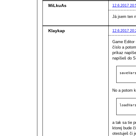
MiLkuAs
12.6.2017 20:
Já jsem ten n
Klaykap
12.6.2017 20:
Game Editor 
číslo a poto
príkaz napíš
napíšeš do Sc
saveVar
No a potom k
loadVar
a tak sa tie 
ktorej bude 
otestuješ či 