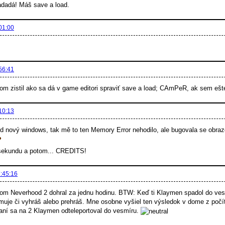
adadá! Máš save a load.
01:00
56:41
om zistil ako sa dá v game editori spraviť save a load; CAmPeR, ak sem ešte
10:13
 nový windows, tak mě to ten Memory Error nehodilo, ale bugovala se obra
 sekundu a potom... CREDITS!
:45:16
som Neverhood 2 dohral za jednu hodinu. BTW: Keď ti Klaymen spadol do vesmí
omuje či vyhráš alebo prehráš. Mne osobne vyšiel ten výsledok v dome z poč
raní sa na 2 Klaymen odteleportoval do vesmíru.