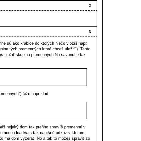
2
3
é sú ako krabice do ktorých niečo vložíš napr.
pina tých premenných ktoré chceš uložiť"). Tento
eš uložiť skupinu premenných Na savenutie tak
remenných") čiže napríklad
ď máš nejaký dom tak preňho spravíš premennú v
 pomocou loadVars tak napíšeš príkaz v ktorom
ako má dom vyzerať. No a tak to môžeš spraviť zo