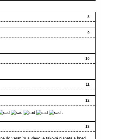
8
9
10
11
12
.
13
ne do vesmíru a vlevo je taková planeta a hned