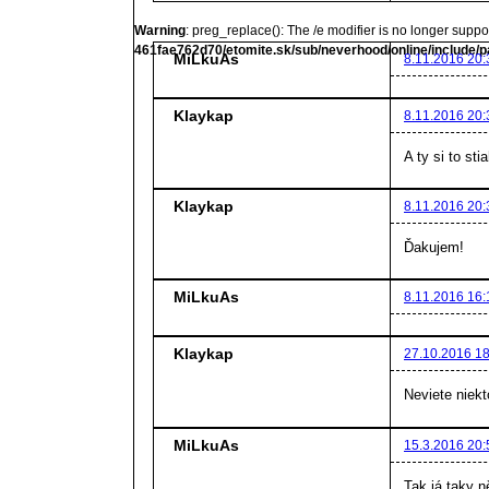
Warning
: preg_replace(): The /e modifier is no longer supp
461fae762d70/etomite.sk/sub/neverhood/online/include/p
MiLkuAs
8.11.2016 20:
Klaykap
8.11.2016 20:
A ty si to st
Klaykap
8.11.2016 20:
Ďakujem!
MiLkuAs
8.11.2016 16:
Klaykap
27.10.2016 18
Neviete niek
MiLkuAs
15.3.2016 20:
Tak já taky 