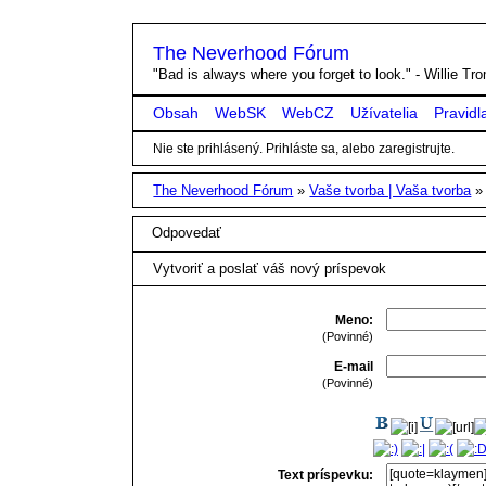
The Neverhood Fórum
"Bad is always where you forget to look." - Willie T
Obsah
WebSK
WebCZ
Užívatelia
Pravidl
Nie ste prihlásený.
Prihláste sa, alebo zaregistrujte.
The Neverhood Fórum
»
Vaše tvorba | Vaša tvorba
Odpovedať
Vytvoriť a poslať váš nový príspevok
Meno:
(Povinné)
E-mail
(Povinné)
Text príspevku: