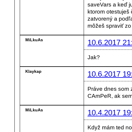
saveVars a keď j
ktorom otestuješ 
zatvorený a podľ
môžeš spraviť zo
MiLkuAs
10.6.2017 21
Jak?
Klaykap
10.6.2017 19
Práve dnes som zi
CAmPeR, ak sem e
MiLkuAs
10.4.2017 19
Když mám ted nov