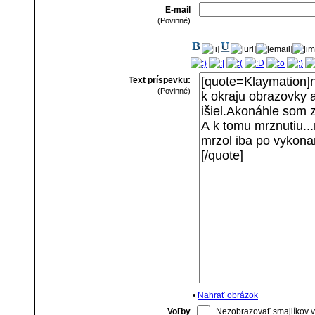
E-mail
(Povinné)
Text príspevku:
(Povinné)
•
Nahrať obrázok
Voľby
Nezobrazovať smajlíkov v