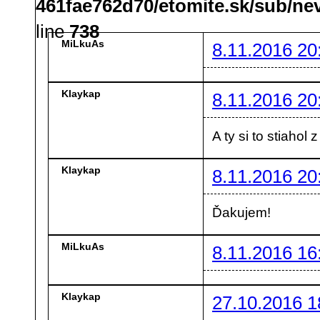
461fae762d70/etomite.sk/sub/ne
line
738
MiLkuAs
8.11.2016 20
Klaykap
8.11.2016 20
A ty si to stiaho
Klaykap
8.11.2016 20
Ďakujem!
MiLkuAs
8.11.2016 16
Klaykap
27.10.2016 1