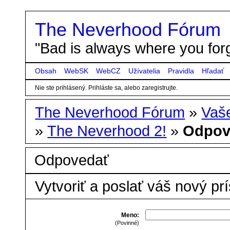
The Neverhood Fórum
"Bad is always where you forg
Obsah
WebSK
WebCZ
Užívatelia
Pravidla
Hľadať
Nie ste prihlásený.
Prihláste sa, alebo zaregistrujte.
The Neverhood Fórum
»
Vaše
»
The Neverhood 2!
»
Odpov
Odpovedať
Vytvoriť a poslať váš nový pr
Meno:
(Povinné)