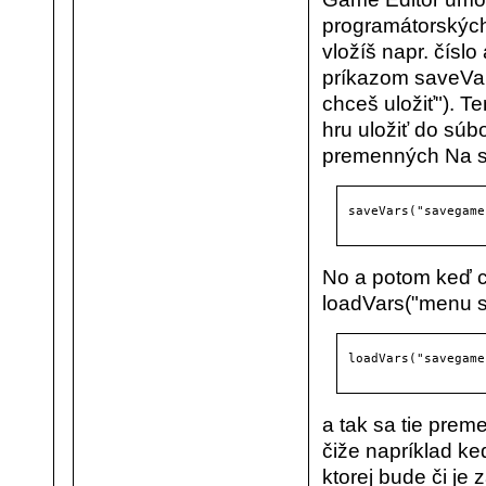
programátorských
vložíš napr. čísl
príkazom saveVar
chceš uložiť"). T
hru uložiť do sú
premenných Na sa
saveVars("savegame
No a potom keď c
loadVars("menu s
loadVars("savegame
a tak sa tie prem
čiže napríklad k
ktorej bude či je