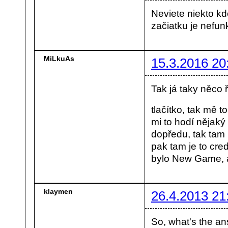
Neviete niekto kd
začiatku je nefu
MiLkuAs
15.3.2016 20
Tak já taky něco
tlačítko, tak mě 
mi to hodí nějaký
dopředu, tak tam 
pak tam je to cre
bylo New Game, a
klaymen
26.4.2013 21
So, what's the a