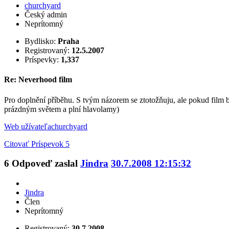
churchyard
Český admin
Neprítomný
Bydlisko:
Praha
Registrovaný:
12.5.2007
Príspevky:
1,337
Re: Neverhood film
Pro doplnění příběhu. S tvým názorem se ztotožňuju, ale pokud film b
prázdným světem a plní hlavolamy)
Web užívateľa
churchyard
Citovať
Príspevok 5
6
Odpoveď zaslal
Jindra
30.7.2008 12:15:32
Jindra
Člen
Neprítomný
Registrovaný:
30.7.2008