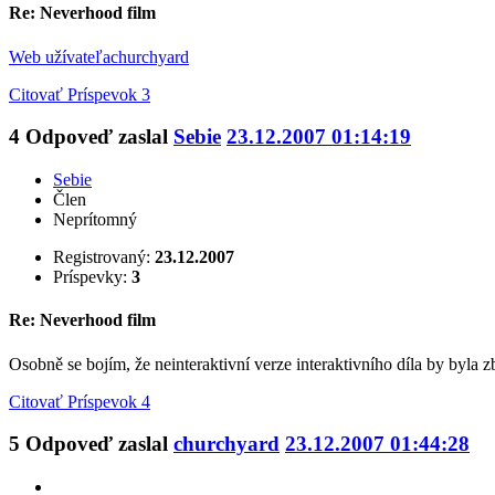
Re: Neverhood film
Web užívateľa
churchyard
Citovať
Príspevok 3
4
Odpoveď zaslal
Sebie
23.12.2007 01:14:19
Sebie
Člen
Neprítomný
Registrovaný:
23.12.2007
Príspevky:
3
Re: Neverhood film
Osobně se bojím, že neinteraktivní verze interaktivního díla by byla 
Citovať
Príspevok 4
5
Odpoveď zaslal
churchyard
23.12.2007 01:44:28