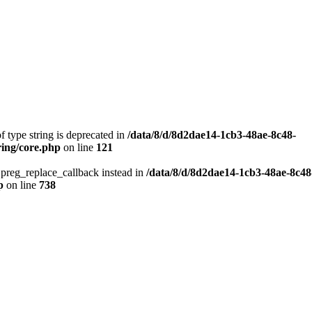
f type string is deprecated in
/data/8/d/8d2dae14-1cb3-48ae-8c48-
ring/core.php
on line
121
e preg_replace_callback instead in
/data/8/d/8d2dae14-1cb3-48ae-8c48
p
on line
738