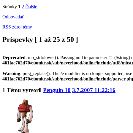
Stránky
1
2
Ďalšie
Odpovedať
RSS zdroj témy
Príspevky [ 1 až 25 z 50 ]
Deprecated
: mb_strtolower(): Passing null to parameter #1 ($string) o
461fae762d70/etomite.sk/sub/neverhood/online/include/utf8/mbst
Warning
: preg_replace(): The /e modifier is no longer supported, us
461fae762d70/etomite.sk/sub/neverhood/online/include/parser.ph
1
Tému vytvoril
Penguin 10
3.7.2007 11:22:16