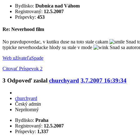
Bydlisko:
Dubnica nad Váhom
Registrovaný:
12.5.2007
Príspevky:
453
Re: Neverhood film
No pravdupovedac, v kutiku duse na toto stale cakam
Snad to
typicke neverhoodacke hlody su stale v mode
Snad sa autorom
Web užívateľa
Spade
Citovať
Príspevok 2
3
Odpoveď zaslal
churchyard
3.7.2007 16:39:34
churchyard
Český admin
Neprítomný
Bydlisko:
Praha
Registrovaný:
12.5.2007
Príspevky:
1,337