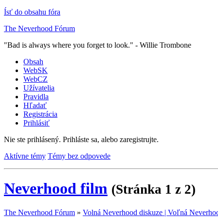
Ísť do obsahu fóra
The Neverhood Fórum
"Bad is always where you forget to look." - Willie Trombone
Obsah
WebSK
WebCZ
Užívatelia
Pravidla
Hľadať
Registrácia
Prihlásiť
Nie ste prihlásený.
Prihláste sa, alebo zaregistrujte.
Aktívne témy
Témy bez odpovede
Neverhood film
(Stránka 1 z 2)
The Neverhood Fórum
»
Volná Neverhood diskuze | Voľná Neverhoo