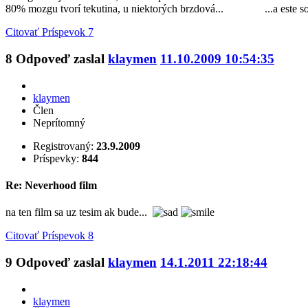
80% mozgu tvorí tekutina, u niektorých brzdová... ...a este som c
Citovať
Príspevok 7
8
Odpoveď zaslal
klaymen
11.10.2009 10:54:35
klaymen
Člen
Neprítomný
Registrovaný:
23.9.2009
Príspevky:
844
Re: Neverhood film
na ten film sa uz tesim ak bude...
Citovať
Príspevok 8
9
Odpoveď zaslal
klaymen
14.1.2011 22:18:44
klaymen