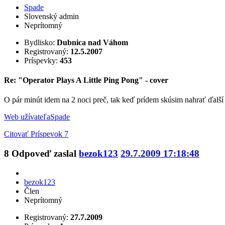
Spade
Slovenský admin
Neprítomný
Bydlisko:
Dubnica nad Váhom
Registrovaný:
12.5.2007
Príspevky:
453
Re: "Operator Plays A Little Ping Pong" - cover
O pár minút idem na 2 noci preč, tak keď prídem skúsim nahrať ďalší 
Web užívateľa
Spade
Citovať
Príspevok 7
8
Odpoveď zaslal
bezok123
29.7.2009 17:18:48
bezok123
Člen
Neprítomný
Registrovaný:
27.7.2009