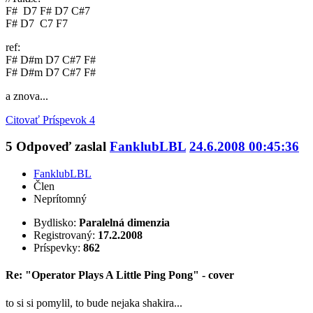
F# D7 F# D7 C#7
F# D7 C7 F7
ref:
F# D#m D7 C#7 F#
F# D#m D7 C#7 F#
a znova...
Citovať
Príspevok 4
5
Odpoveď zaslal
FanklubLBL
24.6.2008 00:45:36
FanklubLBL
Člen
Neprítomný
Bydlisko:
Paralelná dimenzia
Registrovaný:
17.2.2008
Príspevky:
862
Re: "Operator Plays A Little Ping Pong" - cover
to si si pomylil, to bude nejaka shakira...