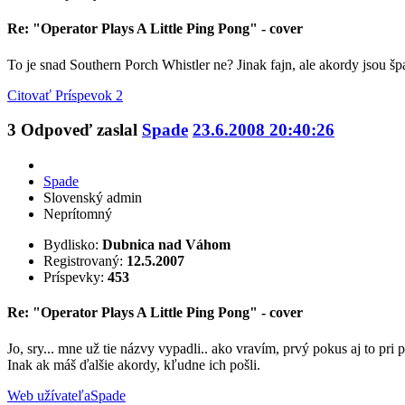
Re: "Operator Plays A Little Ping Pong" - cover
To je snad Southern Porch Whistler ne? Jinak fajn, ale akordy jsou šp
Citovať
Príspevok 2
3
Odpoveď zaslal
Spade
23.6.2008 20:40:26
Spade
Slovenský admin
Neprítomný
Bydlisko:
Dubnica nad Váhom
Registrovaný:
12.5.2007
Príspevky:
453
Re: "Operator Plays A Little Ping Pong" - cover
Jo, sry... mne už tie názvy vypadli.. ako vravím, prvý pokus aj to pri 
Inak ak máš ďalšie akordy, kľudne ich pošli.
Web užívateľa
Spade