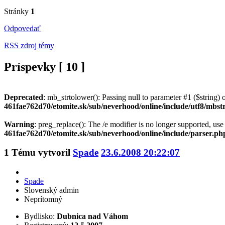
Stránky
1
Odpovedať
RSS zdroj témy
Príspevky [ 10 ]
Deprecated
: mb_strtolower(): Passing null to parameter #1 ($string) o
461fae762d70/etomite.sk/sub/neverhood/online/include/utf8/mbst
Warning
: preg_replace(): The /e modifier is no longer supported, us
461fae762d70/etomite.sk/sub/neverhood/online/include/parser.ph
1
Tému vytvoril
Spade
23.6.2008 20:22:07
Spade
Slovenský admin
Neprítomný
Bydlisko:
Dubnica nad Váhom