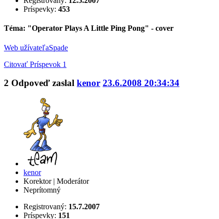
Registrovaný:
12.5.2007
Príspevky:
453
Téma: "Operator Plays A Little Ping Pong" - cover
Web užívateľa
Spade
Citovať
Príspevok 1
2
Odpoveď zaslal
kenor
23.6.2008 20:34:34
kenor
Korektor | Moderátor
Neprítomný
Registrovaný:
15.7.2007
Príspevky:
151