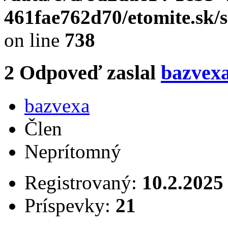
461fae762d70/etomite.sk/
on line
738
2
Odpoveď zaslal
bazvex
bazvexa
Člen
Neprítomný
Registrovaný:
10.2.2025
Príspevky:
21