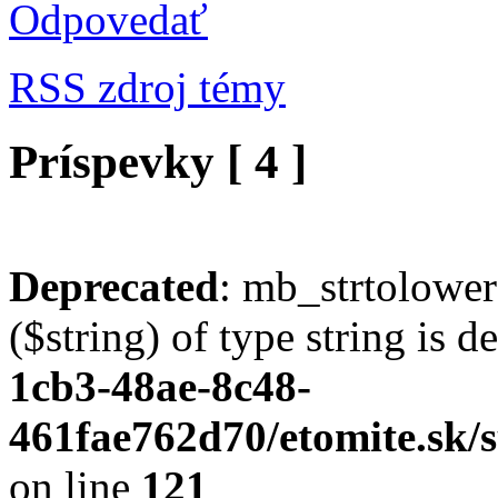
Odpovedať
RSS zdroj témy
Príspevky [ 4 ]
Deprecated
: mb_strtolower
($string) of type string is 
1cb3-48ae-8c48-
461fae762d70/etomite.sk/s
on line
121