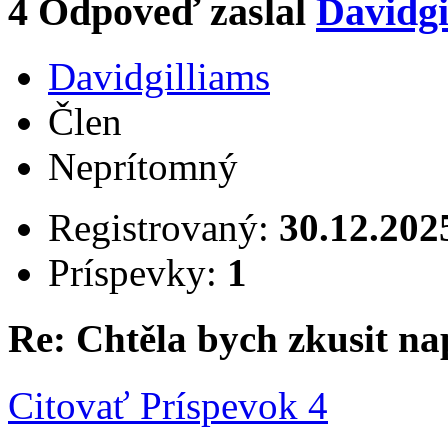
4
Odpoveď zaslal
Davidgi
Davidgilliams
Člen
Neprítomný
Registrovaný:
30.12.202
Príspevky:
1
Re: Chtěla bych zkusit na
Citovať
Príspevok 4