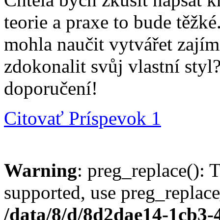
teorie a praxe to bude těžk
mohla naučit vytvářet zajím
zdokonalit svůj vlastní sty
doporučení!
Citovať
Príspevok 1
Warning
: preg_replace(): 
supported, use preg_replace
/data/8/d/8d2dae14-1cb3-