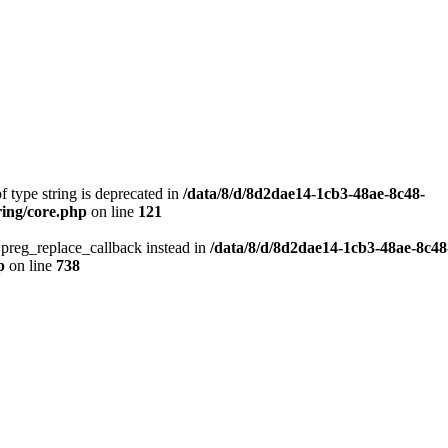
f type string is deprecated in
/data/8/d/8d2dae14-1cb3-48ae-8c48-
ring/core.php
on line
121
e preg_replace_callback instead in
/data/8/d/8d2dae14-1cb3-48ae-8c48
p
on line
738