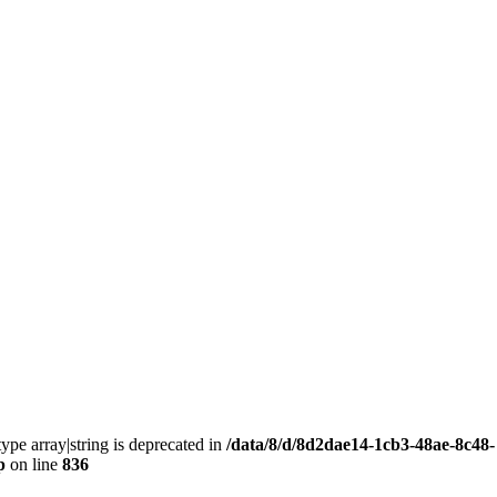
type array|string is deprecated in
/data/8/d/8d2dae14-1cb3-48ae-8c48-
p
on line
836