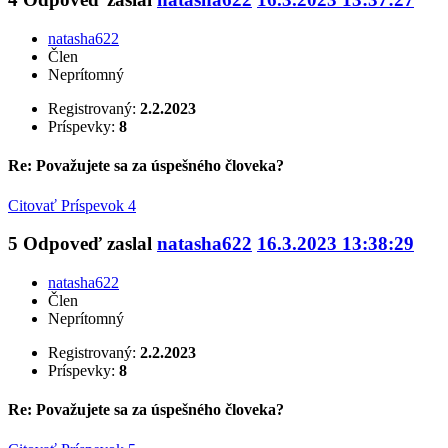
natasha622
Člen
Neprítomný
Registrovaný:
2.2.2023
Príspevky:
8
Re: Považujete sa za úspešného človeka?
Citovať
Príspevok 4
5
Odpoveď zaslal
natasha622
16.3.2023 13:38:29
natasha622
Člen
Neprítomný
Registrovaný:
2.2.2023
Príspevky:
8
Re: Považujete sa za úspešného človeka?