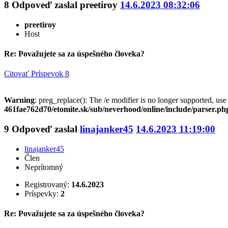
8
Odpoveď zaslal
preetiroy
14.6.2023 08:32:06
preetiroy
Host
Re: Považujete sa za úspešného človeka?
Citovať
Príspevok 8
Warning
: preg_replace(): The /e modifier is no longer supported, us
461fae762d70/etomite.sk/sub/neverhood/online/include/parser.ph
9
Odpoveď zaslal
linajanker45
14.6.2023 11:19:00
linajanker45
Člen
Neprítomný
Registrovaný:
14.6.2023
Príspevky:
2
Re: Považujete sa za úspešného človeka?