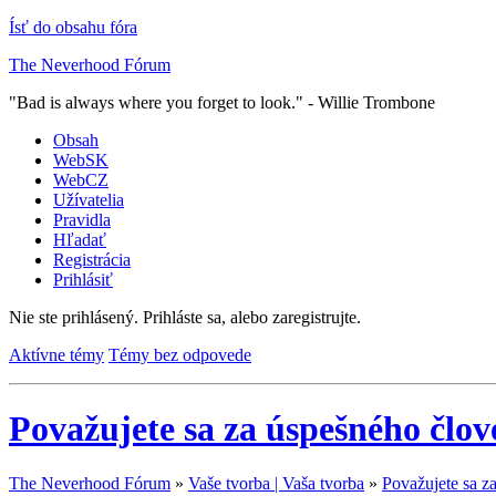
Ísť do obsahu fóra
The Neverhood Fórum
"Bad is always where you forget to look." - Willie Trombone
Obsah
WebSK
WebCZ
Užívatelia
Pravidla
Hľadať
Registrácia
Prihlásiť
Nie ste prihlásený.
Prihláste sa, alebo zaregistrujte.
Aktívne témy
Témy bez odpovede
Považujete sa za úspešného člo
The Neverhood Fórum
»
Vaše tvorba | Vaša tvorba
»
Považujete sa z