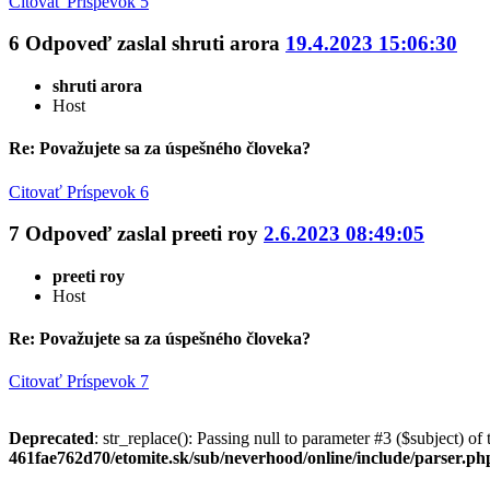
Citovať
Príspevok 5
6
Odpoveď zaslal
shruti arora
19.4.2023 15:06:30
shruti arora
Host
Re: Považujete sa za úspešného človeka?
Citovať
Príspevok 6
7
Odpoveď zaslal
preeti roy
2.6.2023 08:49:05
preeti roy
Host
Re: Považujete sa za úspešného človeka?
Citovať
Príspevok 7
Deprecated
: str_replace(): Passing null to parameter #3 ($subject) of 
461fae762d70/etomite.sk/sub/neverhood/online/include/parser.ph