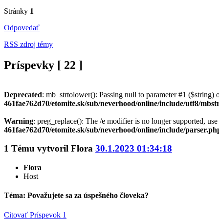
Stránky
1
Odpovedať
RSS zdroj témy
Príspevky [ 22 ]
Deprecated
: mb_strtolower(): Passing null to parameter #1 ($string) o
461fae762d70/etomite.sk/sub/neverhood/online/include/utf8/mbst
Warning
: preg_replace(): The /e modifier is no longer supported, us
461fae762d70/etomite.sk/sub/neverhood/online/include/parser.ph
1
Tému vytvoril
Flora
30.1.2023 01:34:18
Flora
Host
Téma: Považujete sa za úspešného človeka?
Citovať
Príspevok 1