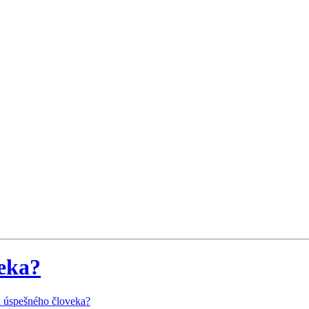
veka?
a úspešného človeka?