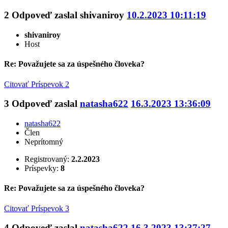
2
Odpoveď zaslal
shivaniroy
10.2.2023 10:11:19
shivaniroy
Host
Re: Považujete sa za úspešného človeka?
Citovať
Príspevok 2
3
Odpoveď zaslal
natasha622
16.3.2023 13:36:09
natasha622
Člen
Neprítomný
Registrovaný:
2.2.2023
Príspevky:
8
Re: Považujete sa za úspešného človeka?
Citovať
Príspevok 3
4
Odpoveď zaslal
natasha622
16.3.2023 13:37:27