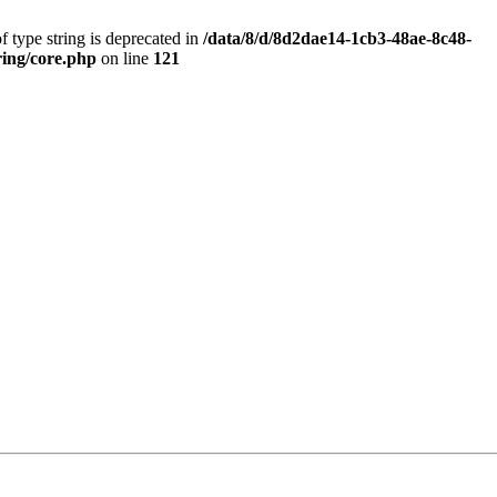
f type string is deprecated in
/data/8/d/8d2dae14-1cb3-48ae-8c48-
ring/core.php
on line
121