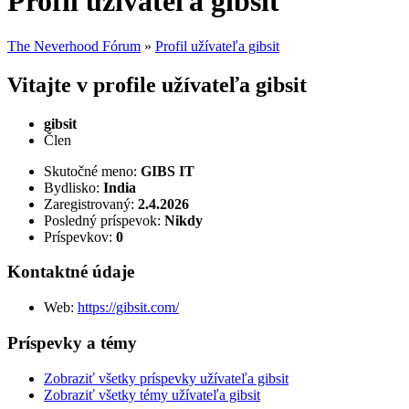
Profil užívateľa gibsit
The Neverhood Fórum
»
Profil užívateľa gibsit
Vitajte v profile užívateľa gibsit
gibsit
Člen
Skutočné meno:
GIBS IT
Bydlisko:
India
Zaregistrovaný:
2.4.2026
Posledný príspevok:
Nikdy
Príspevkov:
0
Kontaktné údaje
Web:
https://gibsit.com/
Príspevky a témy
Zobraziť všetky príspevky užívateľa gibsit
Zobraziť všetky témy užívateľa gibsit