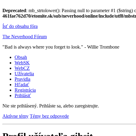
Deprecated
: mb_strtolower(): Passing null to parameter #1 ($string) o
461fae762d70/etomite.sk/sub/neverhood/online/include/utf8/mbst
Ísť do obsahu fóra
The Neverhood Fórum
"Bad is always where you forget to look." - Willie Trombone
Obsah
WebSK
WebCZ
Užívatelia
Pravidla
Hľadať
Registrácia
Prihlásiť
Nie ste prihlásený.
Prihláste sa, alebo zaregistrujte.
Aktívne témy
Témy bez odpovede