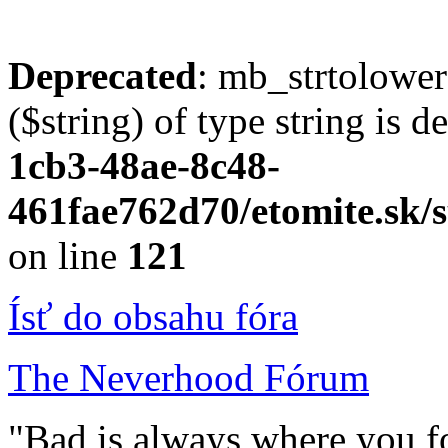
Deprecated
: mb_strtolower
($string) of type string is 
1cb3-48ae-8c48-
461fae762d70/etomite.sk/s
on line
121
Ísť do obsahu fóra
The Neverhood Fórum
"Bad is always where you fo