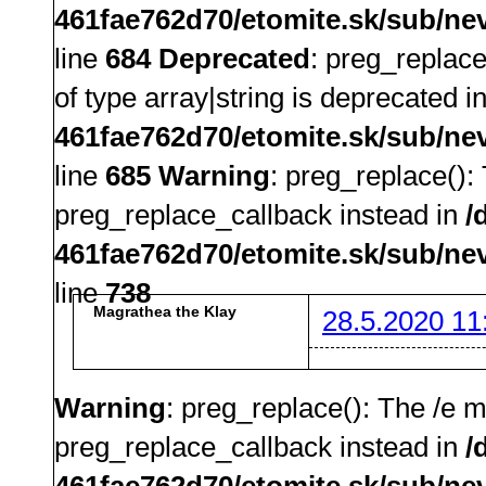
461fae762d70/etomite.sk/sub/ne
line
684
Deprecated
: preg_replace
of type array|string is deprecated i
461fae762d70/etomite.sk/sub/ne
line
685
Warning
: preg_replace():
preg_replace_callback instead in
/
461fae762d70/etomite.sk/sub/ne
line
738
Magrathea the Klay
28.5.2020 11
Warning
: preg_replace(): The /e m
preg_replace_callback instead in
/
461fae762d70/etomite.sk/sub/ne