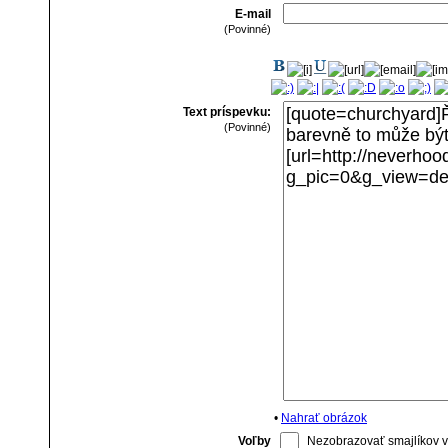
E-mail
(Povinné)
Text príspevku:
(Povinné)
•
Nahrať obrázok
Voľby
Nezobrazovať smajlíkov v