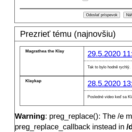
Prezrieť tému (najnovšiu)
Magrathea the Klay
29.5.2020 11
Tak to bylo hodně rychlý.
Klaykap
28.5.2020 13
Posledné video keď sa Kl
Warning
: preg_replace(): The /e m
preg_replace_callback instead in
/