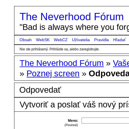
The Neverhood Fórum
"Bad is always where you forg
Obsah
WebSK
WebCZ
Užívatelia
Pravidla
Hľadať
Nie ste prihlásený.
Prihláste sa, alebo zaregistrujte.
The Neverhood Fórum
»
Vaše
»
Poznej screen
»
Odpoveda
Odpovedať
Vytvoriť a poslať váš nový pr
Meno:
(Povinné)