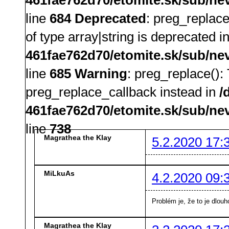
line
684
Deprecated
: preg_replace
of type array|string is deprecated i
461fae762d70/etomite.sk/sub/ne
line
685
Warning
: preg_replace():
preg_replace_callback instead in
/
461fae762d70/etomite.sk/sub/ne
line
738
Magrathea the Klay
5.2.2020 17:
MiLkuAs
4.2.2020 09:
Problém je, že to je dlouh
Magrathea the Klay