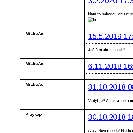
3.2.2020 17:
Není to náhodou 'oblast př
MiLkuAs
15.5.2019 17
Ještě nikdo neuhodl?
MiLkuAs
6.11.2018 16
MiLkuAs
31.10.2018 0
Vždyť jo!! A sakra, nem
Klaykap
30.10.2018 1
Ale z Neverhoodu! Nie hoc