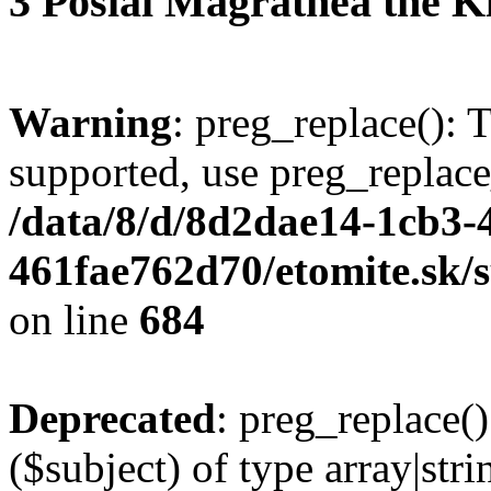
3
Poslal
Magrathea the K
Warning
: preg_replace(): 
supported, use preg_replace
/data/8/d/8d2dae14-1cb3-
461fae762d70/etomite.sk/
on line
684
Deprecated
: preg_replace()
($subject) of type array|stri