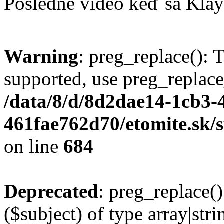
Posledné video keď sa Klay
Warning
: preg_replace(): 
supported, use preg_replace
/data/8/d/8d2dae14-1cb3-
461fae762d70/etomite.sk/
on line
684
Deprecated
: preg_replace()
($subject) of type array|stri