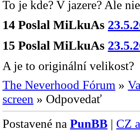
To je kde? V jazere? Ale nie
14
Poslal
MiLkuAs
23.5.
15
Poslal
MiLkuAs
23.5.
A je to originální velikost?
The Neverhood Fórum
»
Va
screen
»
Odpovedať
Postavené na
PunBB
|
CZ 