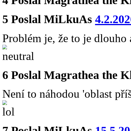
4
Poslal
Magrathea the K
5
Poslal
MiLkuAs
4.2.202
Problém je, že to je dlouho 
6
Poslal
Magrathea the K
Není to náhodou 'oblast příš
7
Poslal
MiLkuAs
15.5.20