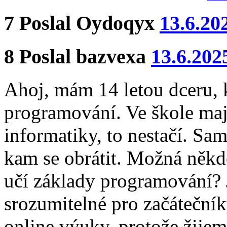
7
Poslal
Oydoqyx
13.6.20
8
Poslal
bazvexa
13.6.202
Ahoj, mám 14 letou dceru, k
programování. Ve škole maj
informatiky, to nestačí. Sa
kam se obrátit. Možná někd
učí základy programování? J
srozumitelné pro začáteční
online výuky, protože žije