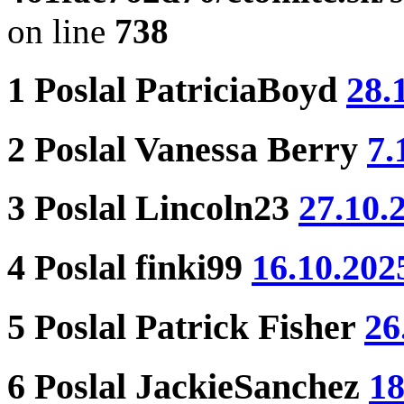
on line
738
1
Poslal
PatriciaBoyd
28.
2
Poslal
Vanessa Berry
7.
3
Poslal
Lincoln23
27.10.
4
Poslal
finki99
16.10.202
5
Poslal
Patrick Fisher
26
6
Poslal
JackieSanchez
18