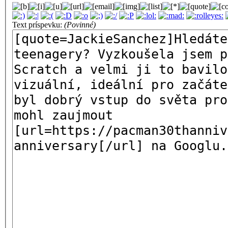
Text príspevku:
(Povinné)