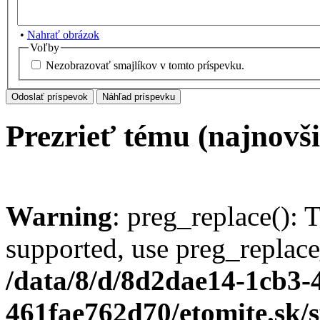
•
Nahrať obrázok
Voľby
Nezobrazovať smajlíkov v tomto príspevku.
Prezrieť tému (najnovši
Warning
: preg_replace(): 
supported, use preg_replace
/data/8/d/8d2dae14-1cb3-
461fae762d70/etomite.sk/