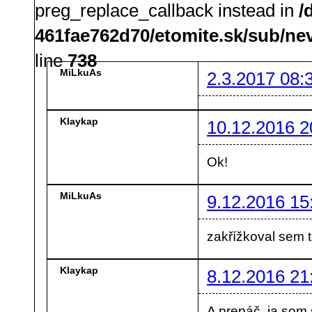
preg_replace_callback instead in
/
461fae762d70/etomite.sk/sub/ne
line
738
MiLkuAs
2.3.2017 08:
Klaykap
10.12.2016 2
Ok!
MiLkuAs
9.12.2016 15
zakřížkoval sem 
Klaykap
8.12.2016 21
A prepáč, ja som 