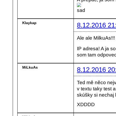
Klaykap
8.12.2016 21
Ale ale MilkuAs!!! 
IP adresa! A ja s
som tam odpoveď 
MiLkuAs
8.12.2016 20
Ted mě něco nejv
v textu taky test
skúšky si nechaj
XDDDD