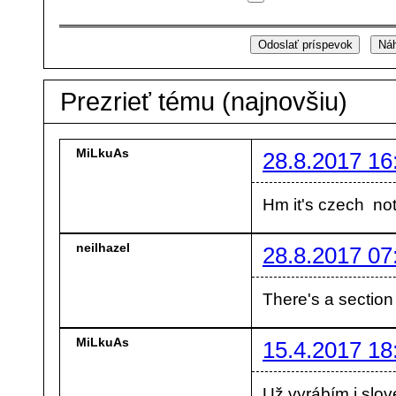
Prezrieť tému (najnovšiu)
MiLkuAs
28.8.2017 16
Hm it's czech not 
neilhazel
28.8.2017 07
There's a sectio
MiLkuAs
15.4.2017 18
Už vyrábím i slo