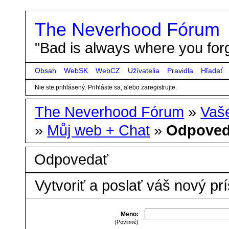
The Neverhood Fórum
"Bad is always where you forg
Obsah
WebSK
WebCZ
Užívatelia
Pravidla
Hľadať
Nie ste prihlásený.
Prihláste sa, alebo zaregistrujte.
The Neverhood Fórum
»
Vaše
»
Můj web + Chat
»
Odpoved
Odpovedať
Vytvoriť a poslať váš nový pr
Meno:
(Povinné)