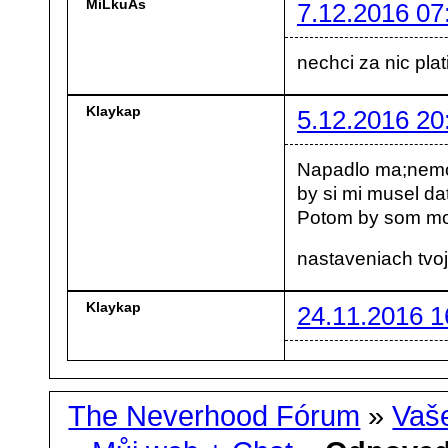
MiLkuAs
7.12.2016 07
nechci za nic plati
Klaykap
5.12.2016 20
Napadlo ma;nemoh
by si mi musel dať
Potom by som mo
nastaveniach tvoj
Klaykap
24.11.2016 1
The Neverhood Fórum
»
Vaše