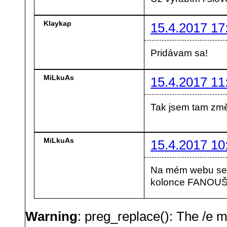
Klaykap
15.4.2017 17
Pridávam sa!
MiLkuAs
15.4.2017 11
Tak jsem tam změn
MiLkuAs
15.4.2017 10
Na mém webu se 
kolonce FANOUŠ
Warning
: preg_replace(): The /e m