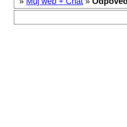
»
Můj web + Chat
»
Odpoved