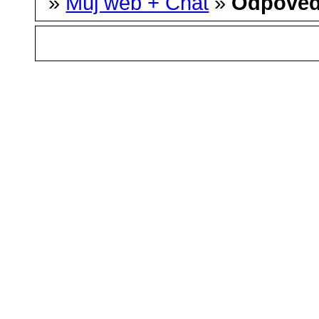
»
Můj web + Chat
»
Odpoved