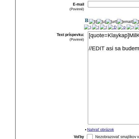
E-mail
(Povinné)
Text príspevku:
(Povinné)
•
Nahrať obrázok
Voľby
Nezobrazovať smajlíkov v