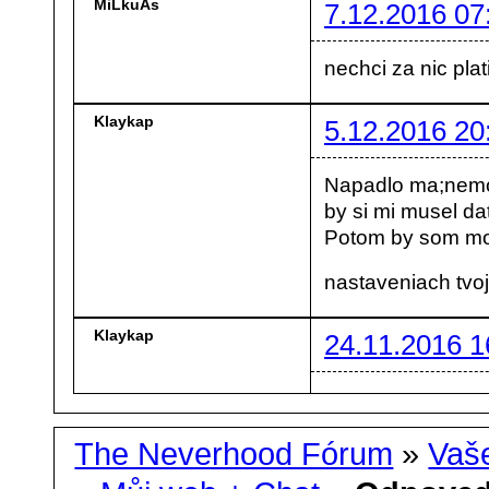
MiLkuAs
7.12.2016 07
nechci za nic plati
Klaykap
5.12.2016 20
Napadlo ma;nemoh
by si mi musel dať
Potom by som mo
nastaveniach tvoj
Klaykap
24.11.2016 1
The Neverhood Fórum
»
Vaše