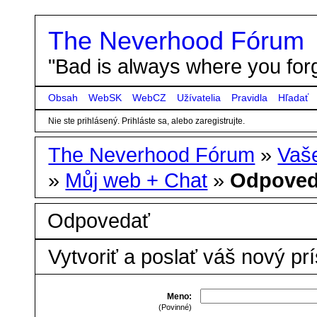
The Neverhood Fórum
"Bad is always where you forg
Obsah
WebSK
WebCZ
Užívatelia
Pravidla
Hľadať
Nie ste prihlásený.
Prihláste sa, alebo zaregistrujte.
The Neverhood Fórum
»
Vaše
»
Můj web + Chat
»
Odpoved
Odpovedať
Vytvoriť a poslať váš nový pr
Meno:
(Povinné)