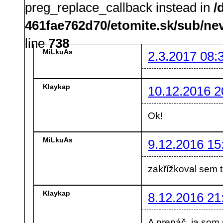
preg_replace_callback instead in
/
461fae762d70/etomite.sk/sub/ne
line
738
MiLkuAs
2.3.2017 08:
Klaykap
10.12.2016 2
Ok!
MiLkuAs
9.12.2016 15
zakřížkoval sem 
Klaykap
8.12.2016 21
A prepáč, ja som 