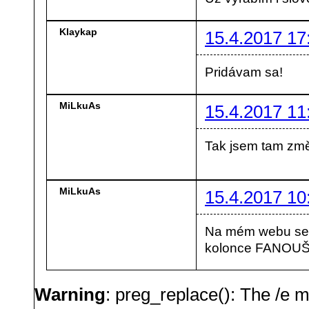
Klaykap
15.4.2017 17
Pridávam sa!
MiLkuAs
15.4.2017 11
Tak jsem tam změn
MiLkuAs
15.4.2017 10
Na mém webu se 
kolonce FANOUŠ
Warning
: preg_replace(): The /e m