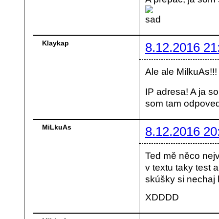
Klaykap
8.12.2016 21
Ale ale MilkuAs!!! 
IP adresa! A ja s
som tam odpoveď 
MiLkuAs
8.12.2016 20
Ted mě něco nejv
v textu taky test
skúšky si nechaj
XDDDD