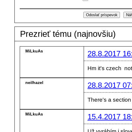
Prezrieť tému (najnovšiu)
MiLkuAs
28.8.2017 16
Hm it's czech not 
neilhazel
28.8.2017 07
There's a sectio
MiLkuAs
15.4.2017 18
Už vyrábím i slo