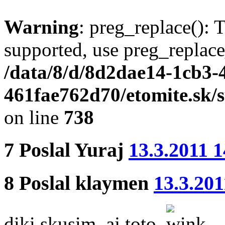
Warning
: preg_replace(): 
supported, use preg_replace
/data/8/d/8d2dae14-1cb3-
461fae762d70/etomite.sk/
on line
738
7
Poslal
Yuraj
13.3.2011 1
8
Poslal
klaymen
13.3.201
diki skusim aj toto.