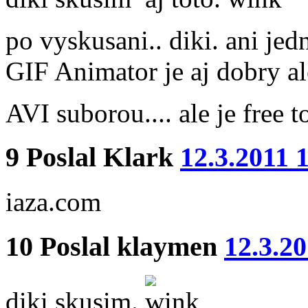
po vyskusani.. diki. ani jed
GIF Animator je aj dobry al
AVI suborou.... ale je free t
9
Poslal
Klark
12.3.2011 
iaza.com
10
Poslal
klaymen
12.3.2
diki skusim.