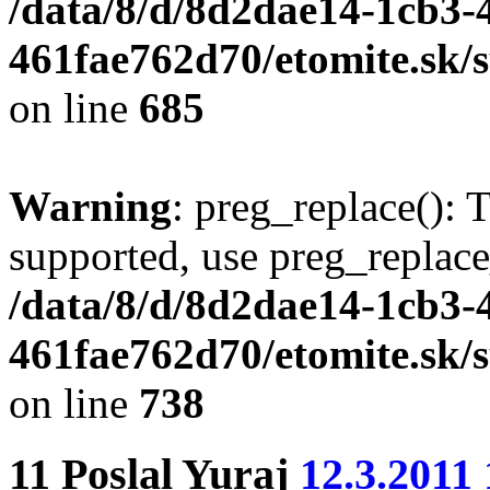
/data/8/d/8d2dae14-1cb3-
461fae762d70/etomite.sk/
on line
685
Warning
: preg_replace(): 
supported, use preg_replace
/data/8/d/8d2dae14-1cb3-
461fae762d70/etomite.sk/
on line
738
11
Poslal
Yuraj
12.3.2011