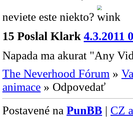
neviete este niekto?
15
Poslal
Klark
4.3.2011 
Napada ma akurat "Any Vid
The Neverhood Fórum
»
Va
animace
»
Odpovedať
Postavené na
PunBB
|
CZ 