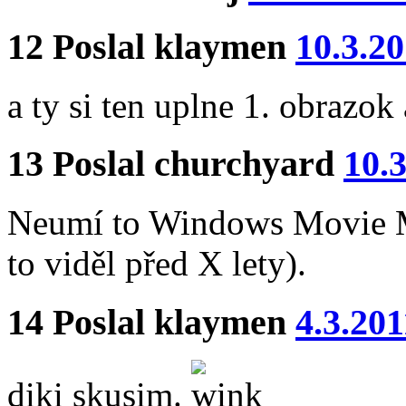
12
Poslal
klaymen
10.3.2
a ty si ten uplne 1. obrazo
13
Poslal
churchyard
10.
Neumí to Windows Movie M
to viděl před X lety).
14
Poslal
klaymen
4.3.201
diki skusim.