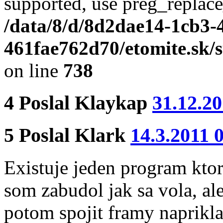
supported, use preg_replace
/data/8/d/8d2dae14-1cb3-
461fae762d70/etomite.sk/
on line
738
4
Poslal
Klaykap
31.12.20
5
Poslal
Klark
14.3.2011 
Existuje jeden program ktor
som zabudol jak sa vola, al
potom spojit framy naprik