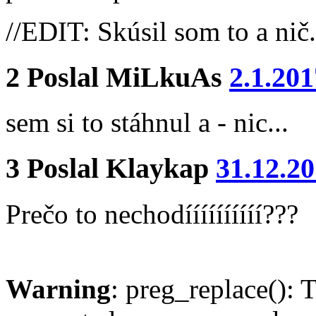
//EDIT: Skúsil som to a nič
2
Poslal
MiLkuAs
2.1.201
sem si to stáhnul a - nic...
3
Poslal
Klaykap
31.12.20
Prečo to nechodíííííííííí???
Warning
: preg_replace(): 