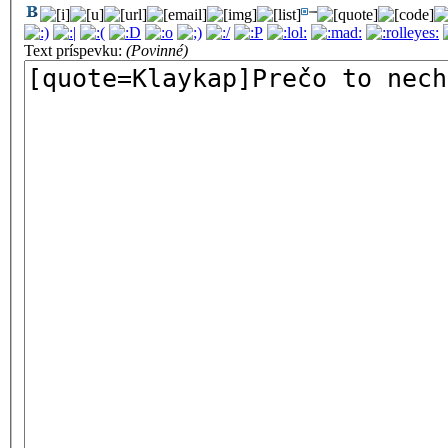
Text príspevku:
(Povinné)