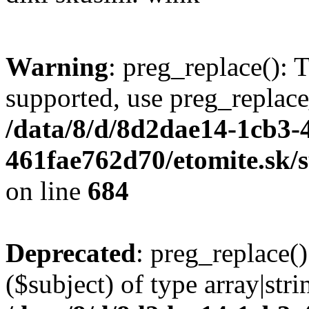
Warning
: preg_replace(): 
supported, use preg_replace
/data/8/d/8d2dae14-1cb3-
461fae762d70/etomite.sk/
on line
684
Deprecated
: preg_replace()
($subject) of type array|stri