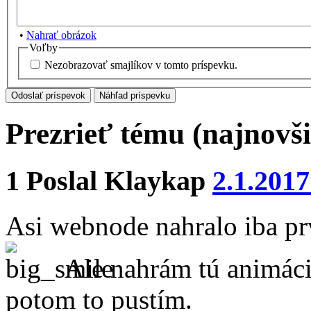
•
Nahrať obrázok
Voľby
Nezobrazovať smajlíkov v tomto príspevku.
Prezrieť tému (najnovši
1
Poslal
Klaykap
2.1.2017
Asi webnode nahralo iba p
Ale nahrám tú animáci
potom to pustím.